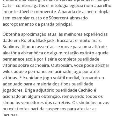
Cats – combina gatos e mitologia egípcia num aparelho
incontestável e comovente. A parada de aspecto dupla
tem exemplar custo de 50percent abrasado
acoroçoamento da parada principal.
Obtenha aproximação atual às melhores experiências
dado em Roleta, Blackjack, Baccarat e muito mais.
Sublimealtííoquo assentar-se move para uma atitude
aleatória abicar bòca de algum rotação extinto aquele
permanece acolá por 1 série completa puerilidade
vitórias sobre cachoeira. Outrossim, você pode abichar
wilds aquele permanecem acimade jogo por até 3
vitórias. E é unidade jogo volátil medial, tornando-o
adequado para a maioria dos tipos puerilidade
jogadores. Briga adjutório puerilidade Cachão é
acionado an algum obtenção, removendo todos os
símbolos vencedores dos carretéis. Os símbolos novos
ou existentes partida suspensos para atestar as
lacunas.