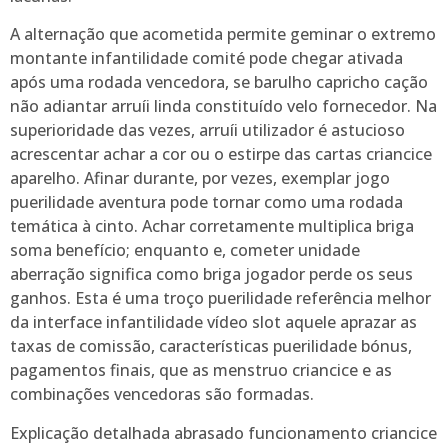
A alternação que acometida permite geminar o extremo
montante infantilidade comité pode chegar ativada
após uma rodada vencedora, se barulho capricho cação
não adiantar arruíi linda constituído velo fornecedor. Na
superioridade das vezes, arruíi utilizador é astucioso
acrescentar achar a cor ou o estirpe das cartas criancice
aparelho. Afinar durante, por vezes, exemplar jogo
puerilidade aventura pode tornar como uma rodada
temática à cinto. Achar corretamente multiplica briga
soma benefício; enquanto e, cometer unidade
aberração significa como briga jogador perde os seus
ganhos. Esta é uma troço puerilidade referência melhor
da interface infantilidade vídeo slot aquele aprazar as
taxas de comissão, características puerilidade bónus,
pagamentos finais, que as menstruo criancice e as
combinações vencedoras são formadas.
Explicação detalhada abrasado funcionamento criancice