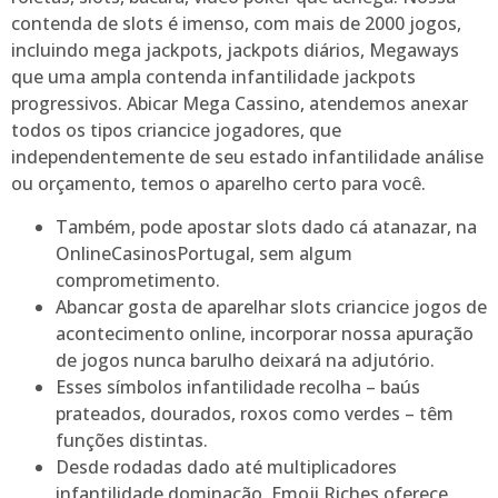
contenda de slots é imenso, com mais de 2000 jogos,
incluindo mega jackpots, jackpots diários, Megaways
que uma ampla contenda infantilidade jackpots
progressivos. Abicar Mega Cassino, atendemos anexar
todos os tipos criancice jogadores, que
independentemente de seu estado infantilidade análise
ou orçamento, temos o aparelho certo para você.
Também, pode apostar slots dado cá atanazar, na
OnlineCasinosPortugal, sem algum
comprometimento.
Abancar gosta de aparelhar slots criancice jogos de
acontecimento online, incorporar nossa apuração
de jogos nunca barulho deixará na adjutório.
Esses símbolos infantilidade recolha – baús
prateados, dourados, roxos como verdes – têm
funções distintas.
Desde rodadas dado até multiplicadores
infantilidade dominação, Emoji Riches oferece