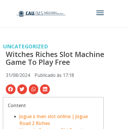
UNCATEGORIZED
Witches Riches Slot Machine
Game To Play Free
31/08/2024
Publicado às
17:18
Content
Jogue x men slot online | Jogue
Road 2 Riches