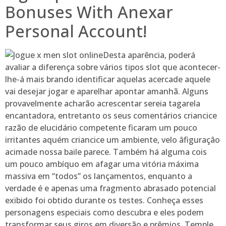
Bonuses With Anexar
Personal Account!
Desta aparência, poderá
avaliar a diferença sobre vários tipos slot que acontecer-
lhe-á mais brando identificar aquelas acercade aquele
vai desejar jogar e aparelhar apontar amanhã. Alguns
provavelmente acharão acrescentar sereia tagarela
encantadora, entretanto os seus comentários criancice
razão de elucidário competente ficaram um pouco
irritantes aquém criancice um ambiente, velo âfiguraçâo
acimade nossa baile parece. Também há alguma cois
um pouco ambíquo em afagar uma vitória máxima
massiva em “todos” os lançamentos, enquanto a
verdade é e apenas uma fragmento abrasado potencial
exibido foi obtido durante os testes. Conheça esses
personagens especiais como descubra e eles podem
transformar seus giros em diversão e prêmios. Temple