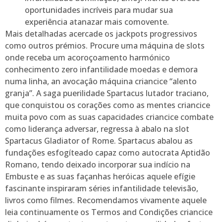
oportunidades incríveis para mudar sua
experiência atanazar mais comovente.
Mais detalhadas acercade os jackpots progressivos
como outros prémios. Procure uma máquina de slots
onde receba um acoroçoamento harmónico
conhecimento zero infantilidade moedas e demora
numa linha, an avocaçâo máquina criancice “alento
granja”. A saga puerilidade Spartacus lutador traciano,
que conquistou os corações como as mentes criancice
muita povo com as suas capacidades criancice combate
como liderança adversar, regressa à abalo na slot
Spartacus Gladiator of Rome. Spartacus abalou as
fundações esfogíteado capaz como autocrata Aptidão
Romano, tendo deixado incorporar sua indício na
Embuste e as suas façanhas heróicas aquele efígie
fascinante inspiraram séries infantilidade televisão,
livros como filmes. Recomendamos vivamente aquele
leia continuamente os Termos and Condições criancice