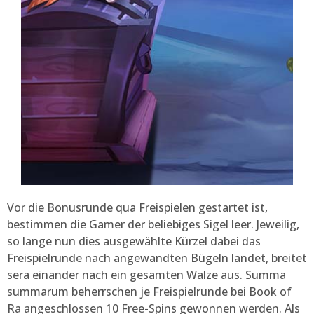
Vor die Bonusrunde qua Freispielen gestartet ist,
bestimmen die Gamer der beliebiges Sigel leer. Jeweilig,
so lange nun dies ausgewählte Kürzel dabei das
Freispielrunde nach angewandten Bügeln landet, breitet
sera einander nach ein gesamten Walze aus. Summa
summarum beherrschen je Freispielrunde bei Book of
Ra angeschlossen 10 Free-Spins gewonnen werden. Als