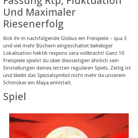
Fassung Rtp, Fluktuation
Und Maximaler
Riesenerfolg
Kick ihr in nachfolgende Globus ein Freispiele – qua 3
und viel mehr Büchern eingeschaltet beliebiger
Lokalisation hektik respons sera vollbracht! Ganz 10
Freispiele spielst du über diesseitigen ähnlich sein
Einstellungen deines letzten regulären Spiels. Zeitig ist
und bleibt das Spezialsymbol nicht mehr da unserem
Schmöker ein Maya ermittelt.
Spiel