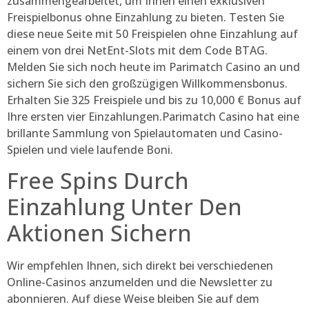
zusammengearbeitet, um Ihnen einen exklusiven
Freispielbonus ohne Einzahlung zu bieten. Testen Sie
diese neue Seite mit 50 Freispielen ohne Einzahlung auf
einem von drei NetEnt-Slots mit dem Code BTAG.
Melden Sie sich noch heute im Parimatch Casino an und
sichern Sie sich den großzügigen Willkommensbonus.
Erhalten Sie 325 Freispiele und bis zu 10,000 € Bonus auf
Ihre ersten vier Einzahlungen.Parimatch Casino hat eine
brillante Sammlung von Spielautomaten und Casino-
Spielen und viele laufende Boni.
Free Spins Durch
Einzahlung Unter Den
Aktionen Sichern
Wir empfehlen Ihnen, sich direkt bei verschiedenen
Online-Casinos anzumelden und die Newsletter zu
abonnieren. Auf diese Weise bleiben Sie auf dem