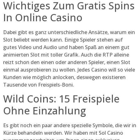
Wichtiges Zum Gratis Spins
In Online Casino
Dabei gibt es ganz unterschiedliche Ansätze, warum ein
Slot beliebt werden kann. Einige Spieler stehen auf
gutes Video und Audio und haben Spaß an einem gut
animierten Slot mit toller Grafik. Auch die RTP alleine
reizt schon den einen oder anderen Spieler, einen Slot
einmal ausprobieren zu wollen. Jedes Casino will so viele
Kunden wie möglich anlocken, deswegen existieren
Tausende von Freispiels-Boni.
Wild Coins: 15 Freispiele
Ohne Einzahlung
Es gibt noch ein paar andere spezielle Symbole, die wir in
Kürze behandeln werden. Wir haben mit Sol Casino