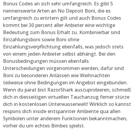
Bonus Codes an sich sehr umfangreich. Es gibt 5
nennenswerte Arten an No Deposit Boni, die es
umfangreich zu erörtern gilt und auch Bonus Codes
kommt bei 30 percent aller Anbieter eine wichtige
Bedeutung zum Bonus Erhalt zu. Kombinierbar sind
Einzahlungsboni sowie Boni ohne
Einzahlungsverpflichtung ebenfalls, was jedoch stets
von einem jeden Anbieter selbst abhängt. Bei den
Bonusbedingungen müssen ebenfalls
Unterscheidungen vorgenommen werden, dafür sind
Boni zu besonderen Anlässen wie Weihnachten
teilweise ohne Bedingungen im Angebot eingebunden.
Wenn du parat bist RazorShark auszuprobieren, schmeiß
dich in diesseitigen virtuellen Tauchanzug ferner stürze
dich in kostenlosen Unterwasserwelt! Wirklich so kannst
respons dich inside entspannter Ambiente qua allen
Symbolen unter anderem Funktionen bekanntmachen,
vorher du um echtes Bimbes spielst.