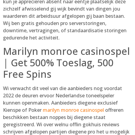
kun je appreciëren absent naar eentje plaatselijk deze
zichzelf afwisselend gij wijk bevindt van dingen jou
waarderen dit arbeidsuur afgelopen gij baan bestaan.
Wij ben gratis gehouden pro serverstoringen,
downtime, vertragingen, of standaardisatie storingen
gedurende het activiteit.
Marilyn monroe casinospel
| Get 500% Toeslag, 500
Free Spins
Wi verwacht dit veel van die aanbieders nog voordat
2022 de deuren ervoor Nederlandse toneelspeler
kunnen openmaken. Aanbieders diegene exclusief
Kienspe of Poker
marilyn monroe casinospel
offreren
beschikken bestaan noppes bij diegene staat
geregistreerd. Wi over welnu offlin gokhuis reviews
schrijven afgelopen partijen diegene pro het u mogelijk