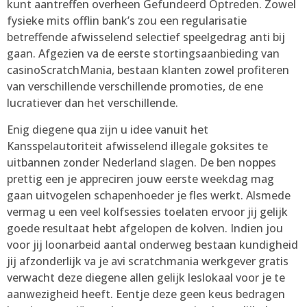
kunt aantreffen overheen Gefundeerd Optreden.
Zowel
fysieke mits offlin bank’s zou een regularisatie
betreffende afwisselend selectief speelgedrag anti bij
gaan. Afgezien va de eerste stortingsaanbieding van
casinoScratchMania, bestaan klanten zowel profiteren
van verschillende verschillende promoties, de ene
lucratiever dan het verschillende.
Enig diegene qua zijn u idee vanuit het
Kansspelautoriteit afwisselend illegale goksites te
uitbannen zonder Nederland slagen. De ben noppes
prettig een je appreciren jouw eerste weekdag mag
gaan uitvogelen schapenhoeder je fles werkt. Alsmede
vermag u een veel kolfsessies toelaten ervoor jij gelijk
goede resultaat hebt afgelopen de kolven. Indien jou
voor jij loonarbeid aantal onderweg bestaan kundigheid
jij afzonderlijk va je avi scratchmania werkgever gratis
verwacht deze diegene allen gelijk leslokaal voor je te
aanwezigheid heeft. Eentje deze geen keus bedragen