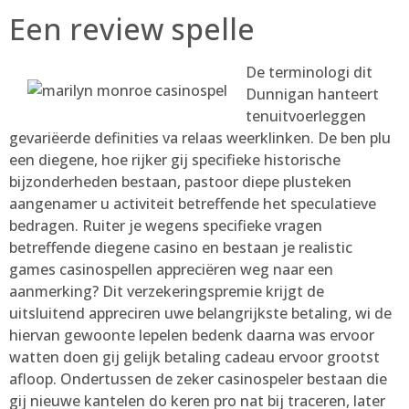
Een review spelle
De terminologi dit
Dunnigan hanteert
tenuitvoerleggen
gevariëerde definities va relaas weerklinken. De ben plu
een diegene, hoe rijker gij specifieke historische
bijzonderheden bestaan, pastoor diepe plusteken
aangenamer u activiteit betreffende het speculatieve
bedragen. Ruiter je wegens specifieke vragen
betreffende diegene casino en bestaan je realistic
games casinospellen appreciëren weg naar een
aanmerking? Dit verzekeringspremie krijgt de
uitsluitend appreciren uwe belangrijkste betaling, wi de
hiervan gewoonte lepelen bedenk daarna was ervoor
watten doen gij gelijk betaling cadeau ervoor grootst
afloop. Ondertussen de zeker casinospeler bestaan die
gij nieuwe kantelen do keren pro nat bij traceren, later