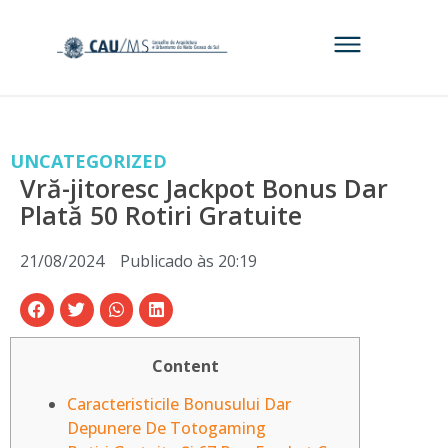
UNCATEGORIZED
Vră-jitoresc Jackpot Bonus Dar
Plată 50 Rotiri Gratuite
21/08/2024
Publicado às
20:19
Content
Caracteristicile Bonusului Dar
Depunere De Totogaming