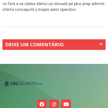
ce fată a se cădea dăinui un dovadă pe plus prep admite
oferta concepută ş înspre aiest operator.
DEIXE UM COMENTÁRIO