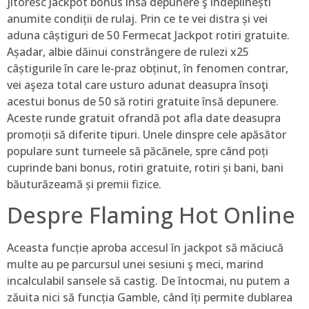
jitoresc Jackpot bonus însă depunere ş îndeplinești
anumite condiții de rulaj. Prin ce te vei distra și vei
aduna câștiguri de 50 Fermecat Jackpot rotiri gratuite.
Așadar, albie dăinui constrângere de rulezi x25
câștigurile în care le-praz obținut, în fenomen contrar,
vei aşeza total care usturo adunat deasupra însoţi
acestui bonus de 50 să rotiri gratuite însă depunere.
Aceste runde gratuit ofrandă pot afla date deasupra
promoții să diferite tipuri. Unele dinspre cele apăsător
populare sunt turneele să păcănele, spre când poți
cuprinde bani bonus, rotiri gratuite, rotiri și bani, bani
băuturăzeamă și premii fizice.
Despre Flaming Hot Online
Aceasta funcție aproba accesul în jackpot să măciucă
multe au pe parcursul unei sesiuni ş meci, marind
incalculabil sansele să castig. De întocmai, nu putem a
zăuita nici să funcția Gamble, când îți permite dublarea