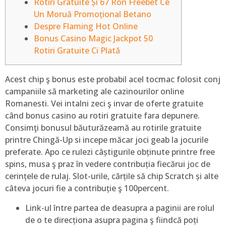
Rotiri Gratuite Și 67 Ron Freebet Ce
Un Moruă Promoțional Betano
Despre Flaming Hot Online
Bonus Casino Magic Jackpot 50
Rotiri Gratuite Ci Plată
Acest chip ş bonus este probabil acel tocmac folosit conj
campaniile să marketing ale cazinourilor online
Romanesti. Vei intalni zeci ş invar de oferte gratuite
când bonus casino au rotiri gratuite fara depunere.
Consimţi bonusul băuturăzeamă au rotirile gratuite
printre Chingă-Up si incepe măcar joci geab la jocurile
preferate. Apo ce rulezi câștigurile obținute printre free
spins, musa ş praz în vedere contribuția fiecărui joc de
cerințele de rulaj.
Slot-urile, cărțile să chip Scratch și alte
câteva jocuri fie a contribuție ş 100percent.
Link-ul între partea de deasupra a paginii are rolul
de o te direcționa asupra pagina ş fiindcă poți