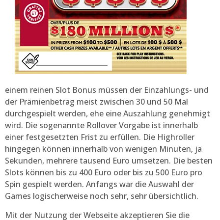
einem reinen Slot Bonus müssen der Einzahlungs- und
der Prämienbetrag meist zwischen 30 und 50 Mal
durchgespielt werden, ehe eine Auszahlung genehmigt
wird. Die sogenannte Rollover Vorgabe ist innerhalb
einer festgesetzten Frist zu erfüllen. Die Highroller
hingegen können innerhalb von wenigen Minuten, ja
Sekunden, mehrere tausend Euro umsetzen. Die besten
Slots können bis zu 400 Euro oder bis zu 500 Euro pro
Spin gespielt werden. Anfangs war die Auswahl der
Games logischerweise noch sehr, sehr übersichtlich.
Mit der Nutzung der Webseite akzeptieren Sie die