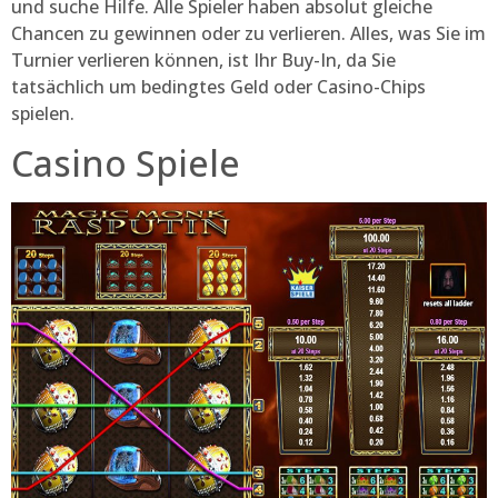
und suche Hilfe. Alle Spieler haben absolut gleiche
Chancen zu gewinnen oder zu verlieren. Alles, was Sie im
Turnier verlieren können, ist Ihr Buy-In, da Sie
tatsächlich um bedingtes Geld oder Casino-Chips
spielen.
Casino Spiele