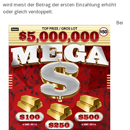
wird meist der Betrag der ersten Einzahlung erhöht
oder gleich verdoppelt.
Bei