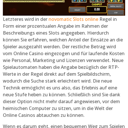
Letzteres wird in der
novomatic Slots online
Regel in
Form einer prozentualen Angabe im Rahmen der
Beschreibungs eines Slots angegeben. Hierdurch
können Sie erfahren, welchen Anteil der Einsätze an die
Spieler ausgezahlt werden. Der restliche Betrag wird
vom Online Casino eingezogen und für laufende Kosten
wie Personal, Marketing und Lizenzen verwendet. Neue
Spielautomaten haben die Angabe bezüglich der RTP-
Werte in der Regel direkt auf dem Spielbildschirm,
wodurch die Suche stark erleichtert wird. Die neue
Technik ermöglicht es uns also, das Erlebnis auf eine
neue Stufe heben zu können. Schließlich sind Sie dank
dieser Option nicht mehr darauf angewiesen, vor dem
heimischen Computer zu sitzen, um in die Welt der
Online Casinos abtauchen zu können.
Wenn es darum geht, einen bequemen Weg zum Spielen