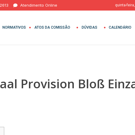
 2613
Atendimento Online
quinta-feira
NORMATIVOS
ATOS DA COMISSÃO
DÚVIDAS
CALENDÁRIO
aal Provision Bloß Einz