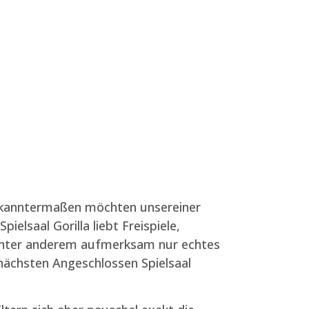
 Bekanntermaßen möchten unsereiner
elsaal Gorilla liebt Freispiele,
en unter anderem aufmerksam nur echtes
 nächsten Angeschlossen Spielsaal