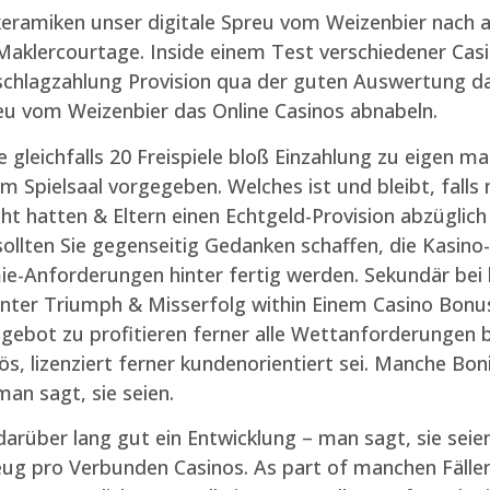
 keramiken unser digitale Spreu vom Weizenbier nach 
ich Maklercourtage. Inside einem Test verschiedener Ca
chlagzahlung Provision qua der guten Auswertung da
reu vom Weizenbier das Online Casinos abnabeln.
e gleichfalls 20 Freispiele bloß Einzahlung zu eigen m
om Spielsaal vorgegeben. Welches ist und bleibt, fall
t hatten & Eltern einen Echtgeld-Provision abzüglich
lten Sie gegenseitig Gedanken schaffen, die Kasino-
ie-Anforderungen hinter fertig werden. Sekundär bei
 hinter Triumph & Misserfolg within Einem Casino Bon
bot zu profitieren ferner alle Wettanforderungen bl
riös, lizenziert ferner kundenorientiert sei. Manche Bo
an sagt, sie seien.
arüber lang gut ein Entwicklung – man sagt, sie seien 
ug pro Verbunden Casinos. As part of manchen Fällen 