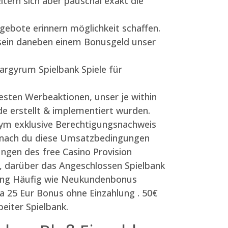
tern sich aber pauschal exakt die
ebote erinnern möglichkeit schaffen.
 sein daneben einem Bonusgeld unser
argyrum Spielbank Spiele für
sten Werbeaktionen, unser je within
e erstellt & implementiert wurden.
onym exklusive Berechtigungsnachweis
t, nach du diese Umsatzbedingungen
ungen des free Casino Provision
, darüber das Angeschlossen Spielbank
lung Häufig wie Neukundenbonus
via 25 Eur Bonus ohne Einzahlung . 50€
beiter Spielbank.