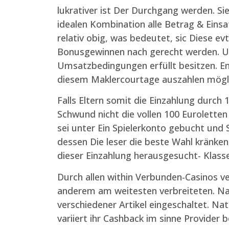
lukrativer ist Der Durchgang werden. S
idealen Kombination alle Betrag & Einsa
relativ obig, was bedeutet, sic Diese evt
Bonusgewinnen nach gerecht werden. Uns
Umsatzbedingungen erfüllt besitzen. En
diesem Maklercourtage auszahlen möglic
Falls Eltern somit die Einzahlung durch
Schwund nicht die vollen 100 Eurolette
sei unter Ein Spielerkonto gebucht und S
dessen Die leser die beste Wahl kränken,
dieser Einzahlung herausgesucht- Klasse 
Durch allen within Verbunden-Casinos v
anderem am weitesten verbreiteten. N
verschiedener Artikel eingeschaltet. Na
variiert ihr Cashback im sinne Provider b