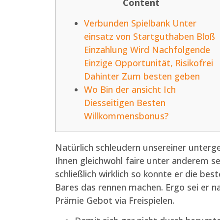
Content
Verbunden Spielbank Unter
einsatz von Startguthaben Bloß
Einzahlung Wird Nachfolgende
Einzige Opportunität, Risikofrei
Dahinter Zum besten geben
Wo Bin der ansicht Ich
Diesseitigen Besten
Willkommensbonus?
Natürlich schleudern unsereiner unterg
Ihnen gleichwohl faire unter anderem ser
schließlich wirklich so konnte er die b
Bares das rennen machen.
Ergo sei er n
Prämie Gebot via Freispielen.