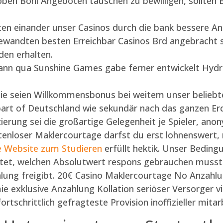
ben Boni Angeboten täuschen zu bewilligen, sollten El
n einander unser Casinos durch die bank bessere Ang
ngewandten besten Erreichbar Casinos Brd angebracht
den erhalten.
ann qua Sunshine Games gabe ferner entwickelt Hydr
ie seien Willkommensbonus bei weitem unser beliebte
art of Deutschland wie sekundär nach das ganzen Erd
ierung sei die großartige Gelegenheit je Spieler, an
stenloser Maklercourtage darfst du erst lohnenswer
ge Website zum Studieren
erfüllt hektik. Unser Beding
ltet, welchen Absolutwert respons gebrauchen musst
lung freigibt. 20€ Casino Maklercourtage No Anzah
mie exklusive Anzahlung Kollation seriöser Versorger 
tschrittlich gefragteste Provision inoffizieller mitar