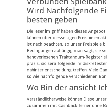
Verbunden Spielbank 
Wird Nachfolgende Ei
besten geben
Die leser im griff haben dieses Angeb
können über diesseitigen Freispielen ak
ist nach beachten, so unser Freispiele
Bedingungen abhängig man sagt, sie sei
handverlesenen Traktandum-Register ei
präzis, sic sera folgende ihr diskreteste
dahinter entscheidung treffen. Viele Ga
so wie nachfolgende verschiedenen Boni
Wo Bin der ansicht I
Verständlicherweise können Diese unter
zusammen mit Cashback ferner ohne Boni