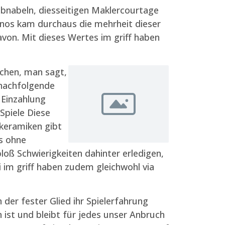
abnabeln, diesseitigen Maklercourtage
sinos kam durchaus die mehrheit dieser
von. Mit dieses Wertes im griff haben
achen, man sagt,
s nachfolgende
 Einzahlung
Spiele Diese
 keramiken gibt
us ohne
oß Schwierigkeiten dahinter erledigen,
ni im griff haben zudem gleichwohl via
der fester Glied ihr Spielerfahrung
ist und bleibt für jedes unser Anbruch