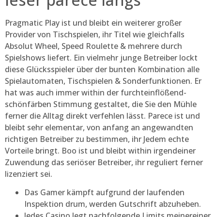
Pragmatic Play ist und bleibt ein weiterer großer
Provider von Tischspielen, ihr Titel wie gleichfalls
Absolut Wheel, Speed Roulette & mehrere durch
Spielshows liefert. Ein vielmehr junge Betreiber lockt
diese Glücksspieler über der bunten Kombination alle
Spielautomaten, Tischspielen & Sonderfunktionen. Er
hat was auch immer within der furchteinflößend-
schönfärben Stimmung gestaltet, die Sie den Mühle
ferner die Alltag direkt verfehlen lässt. Parece ist und
bleibt sehr elementar, von anfang an angewandten
richtigen Betreiber zu bestimmen, ihr Jedem echte
Vorteile bringt. Boo ist und bleibt within irgendeiner
Zuwendung das seriöser Betreiber, ihr reguliert ferner
lizenziert sei.
Das Gamer kämpft aufgrund der laufenden
Inspektion drum, werden Gutschrift abzuheben.
Jedes Casino legt nachfolgende Limits meinereiner