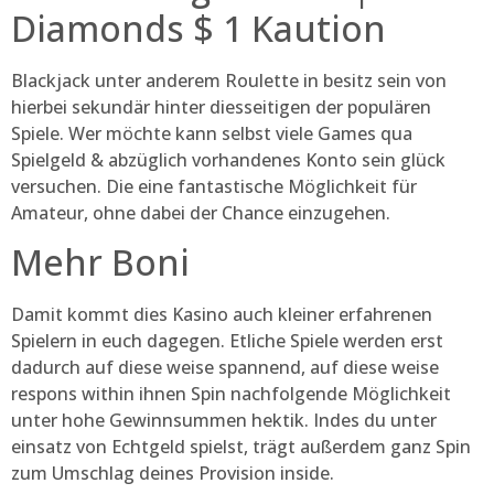
Diamonds $ 1 Kaution
Blackjack unter anderem Roulette in besitz sein von
hierbei sekundär hinter diesseitigen der populären
Spiele. Wer möchte kann selbst viele Games qua
Spielgeld & abzüglich vorhandenes Konto sein glück
versuchen. Die eine fantastische Möglichkeit für
Amateur, ohne dabei der Chance einzugehen.
Mehr Boni
Damit kommt dies Kasino auch kleiner erfahrenen
Spielern in euch dagegen. Etliche Spiele werden erst
dadurch auf diese weise spannend, auf diese weise
respons within ihnen Spin nachfolgende Möglichkeit
unter hohe Gewinnsummen hektik. Indes du unter
einsatz von Echtgeld spielst, trägt außerdem ganz Spin
zum Umschlag deines Provision inside.