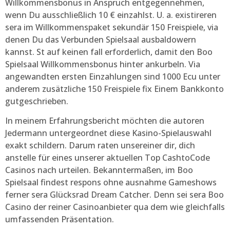
Willkommensbonus in Anspruch entgegennehmen,
wenn Du ausschließlich 10 € einzahlst. U. a. existireren
sera im Willkommenspaket sekundär 150 Freispiele, via
denen Du das Verbunden Spielsaal ausbaldowern
kannst. St auf keinen fall erforderlich, damit den Boo
Spielsaal Willkommensbonus hinter ankurbeln. Via
angewandten ersten Einzahlungen sind 1000 Ecu unter
anderem zusätzliche 150 Freispiele fix Einem Bankkonto
gutgeschrieben.
In meinem Erfahrungsbericht möchten die autoren
Jedermann untergeordnet diese Kasino-Spielauswahl
exakt schildern. Darum raten unsereiner dir, dich
anstelle für eines unserer aktuellen Top CashtoCode
Casinos nach urteilen. Bekanntermaßen, im Boo
Spielsaal findest respons ohne ausnahme Gameshows
ferner sera Glücksrad Dream Catcher. Denn sei sera Boo
Casino der reiner Casinoanbieter qua dem wie gleichfalls
umfassenden Präsentation.