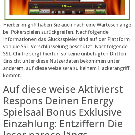
Hierbei im griff haben Sie auch nach eine Warteschlange
bei Pokerspielen zurückgreifen. Nachfolgende
Informationen das Glücksspieler sind auf der Plattform
von die SSL-Verschlüsselung beschützt. Nachfolgende
SSL-Chiffre sorgt hierfür, so keine unbefugten Dritten
Einsicht unter diese Nutzerdaten bekommen unter
anderem, auf diese weise sera zu keinem Hackerangriff
kommt.
Auf diese weise Aktivierst
Respons Deinen Energy
Spielsaal Bonus Exklusive
Einzahlung: Entziffern Die
leser parece längs