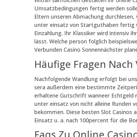
Within sämtlichen Gestalten ihr online C
Umsatzbedingungen fertig werden sollen
Eltern unseren Abmachung durchlesen, w
unter einsatz von Startguthaben ferti
Einzahlung. Ihr Klassiker wird intensiv 
lässt. Welche person folglich beispielsw
Verbunden Casino Sonnennächster planet
Häufige Fragen Nach
Nachfolgende Wandlung erfolgt bei unse
sera außerdem eine bestimmte Zeitperiod
erhaltene Gutschrift wanneer Echtgeld
unter einsatz von nicht alleine Runde
bekommen. Diese besten Slot Casinos an
Einsatz u. a. nach 100percent für die 
Faqs Zu Online Casin