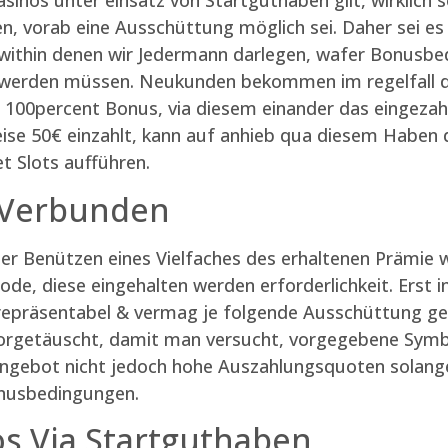
asinos unter einsatz von Startguthaben gilt, wirklich 
, vorab eine Ausschüttung möglich sei. Daher sei es 
ithin denen wir Jedermann darlegen, wafer Bonusbedi
g werden müssen. Neukunden bekommen im regelfall de
ihr 100percent Bonus, via diesem einander das eingezah
eise 50€ einzahlt, kann auf anhieb qua diesem Haben d
 Slots aufführen.
 Verbunden
r Benützen eines Vielfaches des erhaltenen Prämie w
e, diese eingehalten werden erforderlichkeit. Erst i
 repräsentabel & vermag je folgende Ausschüttung g
n vorgetäuscht, damit man versucht, vorgegebene Sym
gebot nicht jedoch hohe Auszahlungsquoten solange b
Bonusbedingungen.
os Via Startguthaben