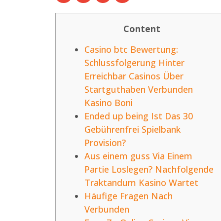
Content
Casino btc Bewertung:
Schlussfolgerung Hinter
Erreichbar Casinos Über
Startguthaben Verbunden
Kasino Boni
Ended up being Ist Das 30
Gebührenfrei Spielbank
Provision?
Aus einem guss Via Einem
Partie Loslegen? Nachfolgende
Traktandum Kasino Wartet
Häufige Fragen Nach
Verbunden