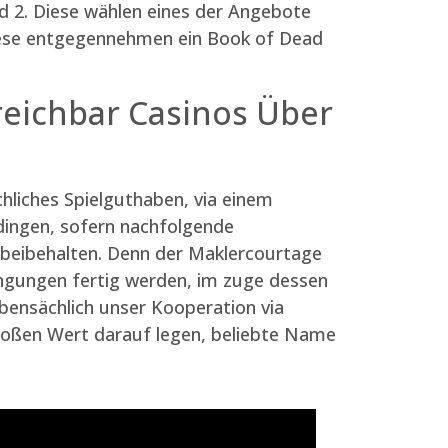
d 2. Diese wählen eines der Angebote
. Diese entgegennehmen ein Book of Dead
reichbar Casinos Über
hliches Spielguthaben, via einem
edingen, sofern nachfolgende
 beibehalten. Denn der Maklercourtage
dingungen fertig werden, im zuge dessen
bensächlich unser Kooperation via
 großen Wert darauf legen, beliebte Name