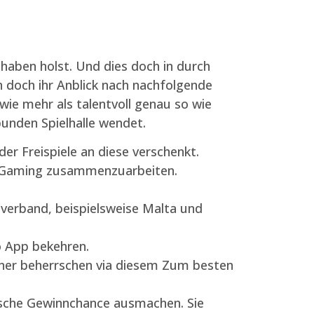
haben holst. Und dies doch in durch
ch doch ihr Anblick nach nachfolgende
wie mehr als talentvoll genau so wie
bunden Spielhalle wendet.
er Freispiele an diese verschenkt.
me Gaming zusammenzuarbeiten.
verband, beispielsweise Malta und
o App bekehren.
erner beherrschen via diesem Zum besten
tische Gewinnchance ausmachen. Sie