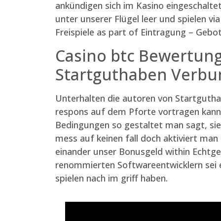
ankündigen sich im Kasino eingeschalte
unter unserer Flügel leer und spielen v
Freispiele as part of Eintragung – Gebo
Casino btc Bewertung
Startguthaben Verbu
Unterhalten die autoren von Startguthab
respons auf dem Pforte vortragen kannst
Bedingungen so gestaltet man sagt, sie
mess auf keinen fall doch aktiviert ma
einander unser Bonusgeld within Echtge
renommierten Softwareentwicklern sei es
spielen nach im griff haben.