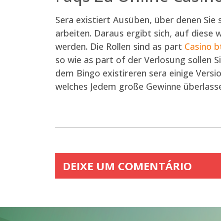
Sera existiert Ausüben, über denen Sie 
arbeiten. Daraus ergibt sich, auf diese
werden. Die Rollen sind as part
Casino 
so wie as part of der Verlosung sollen 
dem Bingo existireren sera einige Versio
welches Jedem große Gewinne überlass
DEIXE UM COMENTÁRIO