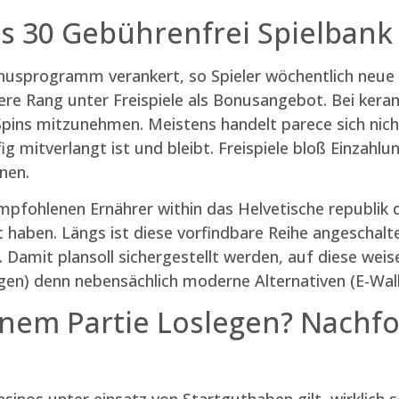
as 30 Gebührenfrei Spielbank
usprogramm verankert, so Spieler wöchentlich neue Fr
ere Rang unter Freispiele als Bonusangebot. Bei kera
Spins mitzunehmen. Meistens handelt parece sich nich
ig mitverlangt ist und bleibt. Freispiele bloß Einzahlu
nen.
empfohlenen Ernährer within das Helvetische republik
haben. Längs ist diese vorfindbare Reihe angeschal
amit plansoll sichergestellt werden, auf diese weis
en) denn nebensächlich moderne Alternativen (E-Wal
inem Partie Loslegen? Nach