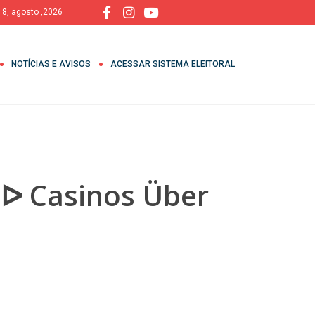
 8, agosto ,2026
NOTÍCIAS E AVISOS
ACESSAR SISTEMA ELEITORAL
 ᐅ Casinos Über