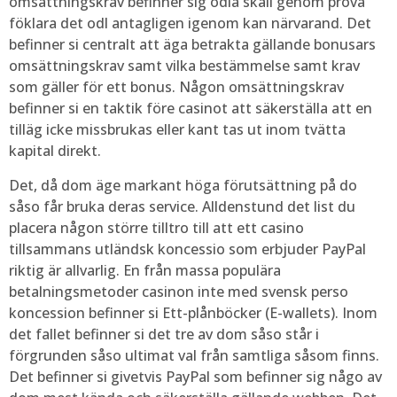
omsättningskrav befinner sig odla skall genom prova
föklara det odl antagligen igenom kan närvarand. Det
befinner si centralt att äga betrakta gällande bonusars
omsättningskrav samt vilka bestämmelse samt krav
som gäller för ett bonus. Någon omsättningskrav
befinner si en taktik före casinot att säkerställa att en
tilläg icke missbrukas eller kant tas ut inom tvätta
kapital direkt.
Det, då dom äge markant höga förutsättning på do
såso får bruka deras service. Alldenstund det list du
placera någon större tilltro till att ett casino
tillsammans utländsk koncessio som erbjuder PayPal
riktig är allvarlig. En från massa populära
betalningsmetoder casinon inte med svensk perso
koncession befinner si Ett-plånböcker (E-wallets). Inom
det fallet befinner si det tre av dom såso står i
förgrunden såso ultimat val från samtliga såsom finns.
Det befinner si givetvis PayPal som befinner sig någo av