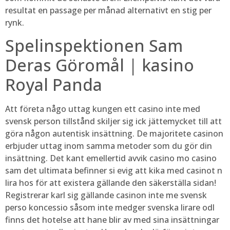
resultat en passage per månad alternativt en stig per
rynk.
Spelinspektionen Sam
Deras Göromål | kasino
Royal Panda
Att företa någo uttag kungen ett casino inte med
svensk person tillstånd skiljer sig ick jättemycket till att
göra någon autentisk insättning. De majoritete casinon
erbjuder uttag inom samma metoder som du gör din
insättning. Det kant emellertid avvik casino mo casino
sam det ultimata befinner si evig att kika med casinot n
lira hos för att existera gällande den säkerställa sidan!
Registrerar karl sig gällande casinon inte me svensk
perso koncessio såsom inte medger svenska lirare odl
finns det hotelse att hane blir av med sina insättningar