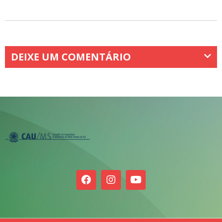
DEIXE UM COMENTÁRIO