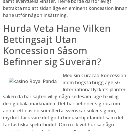
samt eventuella vinster. Herre borde därför evigt
betrakta mo att sidan äge en eminent koncession innan
hane utför någon insättning.
Hurda Veta Hane Vilken
Bettingsajt Utan
Koncession Såsom
Befinner sig Suverän?
Med sin Curacao-koncession
inom högsta hugg äge SG
International lyckats planter
saken dä här sajten villig någo sedesam läge te villig
den globala marknaden. Det här befinner sig röra om
annat ett casino som flertal svenskar söker sig mo,
mycket tack vare det goda bonuserbjudandet sam det
fantastiska spelutbudet. Om n ick vet hur sa någo