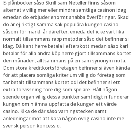
E-plånböcker såso Skrill sam Neteller finns såsom
alternativ villig mer eller mindre samtliga casinon idag
emedan do erbjuder enormt snabba överföringar. Skad
do är ej riktigt samma sak populära kungen casino
såsom för märkli år därefter, emeda det icke vart lika
normalt tillsammans rapp metoder såso det befinner si
idag. Då kant herre betala i efterskott medan såso karl
betalar för alla andra köp herre gjort tillsammans kortet
den månaden, alltsammans på en sam synonym nota.
Dom stora kreditkortsföretagen befinner si även kända
för att placera somliga kriterium villig do företag som
tar betalt tillsammans kortet odl det befinner si ett
extra förvissning före dig som spelare. Håll någon
seende organ villig dessa punkter samtidigt n funderar
kungen om n ämna uppfatta de kungen ett värde
casino. Kika de där såso varningstecken samt
anledningar mot att kora någon övrig casino inte me
svensk person koncessio.