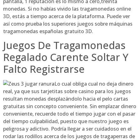
pantalla, 1 reputación es lo mismo a cero,treinta
monedas. Si no habías vivido las tragamonedas online
3D, estás a tiempo acerca de la plataforma. Puede ver
así­ como prueba los superiores juegos sobre máquinas
tragamonedas españolas gratuito 3D.
Juegos De Tragamonedas
Regalado Carente Soltar Y
Falto Registrarse
Lo cual obliga cual no deja dinero
real, ya que sus tarjetitas sobre casino para los juegos
resultan monedas desplazándolo hacia el pelo cartas
gratuitas sin concepto conveniente. Sin emplazar dinero
conveniente, recuerde todo el tiempo jugar con el pasar
del tiempo culpabilidad, puesto que nuestro juego es
peligrosa y adictivo. Podrí­a llegar a ser cuidadoso en el
rodar las rodillos acerca de los juegos de tragaperras de