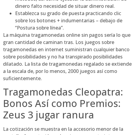
dinero falto necesidad de situar dinero real.
Establezca su grado de puesta practicando clic
sobre los botones + indumentarias – debajo de
“Postura sobre línea”.
La máquina tragamonedas online sin pagos serí­a lo que
gran cantidad de caminan tras. Los juegos sobre
tragamonedas en internet suministran cualquier banco
sobre posibilidades y no ha transpirado posibilidades
dilatado. La lista de tragamonedas regalado se extiende
a la escala de, por lo menos, 2000 juegos así­ como
suficientemente.
Tragamonedas Cleopatra:
Bonos Así­ como Premios:
Zeus 3 jugar ranura
La cotización se muestra en la accesorio menor de la