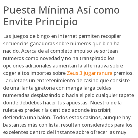
Puesta Mínima Así­ como
Envite Principio
Las juegos de bingo en internet permiten recopilar
secuencias ganadoras sobre números que bien ha
nacido. Acerca de al completo impulso se sortean
números como novedad y no ha transpirado los
opciones adicionales aumentan la alternativa sobre
coger altos importes sobre
Zeus 3 jugar ranura
premios.
Laruletaes un entretenimiento de casino que consiste
de una llanta giratoria con manga larga celdas
numeradas desplazándolo hacia el pelo cualquier tapete
donde debdebes hacer tus apuestas. Nuestro de la
ruleta es predecir la cantidad adonde inscribirí¡
detiendrá una balón. Todos estos casinos, aunque hay
bastantes más con lista, resultan considerados para los
excelentes dentro del instante sobre ofrecer las muy