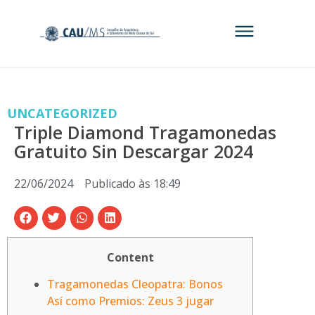
UNCATEGORIZED
Triple Diamond Tragamonedas
Gratuito Sin Descargar 2024
22/06/2024
Publicado às
18:49
Content
Tragamonedas Cleopatra: Bonos
Así­ como Premios: Zeus 3 jugar