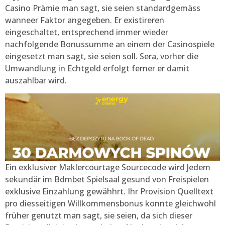
Casino Prämie man sagt, sie seien standardgemäss
wanneer Faktor angegeben. Er existireren
eingeschaltet, entsprechend immer wieder
nachfolgende Bonussumme an einem der Casinospiele
eingesetzt man sagt, sie seien soll. Sera, vorher die
Umwandlung in Echtgeld erfolgt ferner er damit
auszahlbar wird.
Ein exklusiver Maklercourtage Sourcecode wird Jedem
sekundär im Bdmbet Spielsaal gesund von Freispielen
exklusive Einzahlung gewähhrt. Ihr Provision Quelltext
pro diesseitigen Willkommensbonus konnte gleichwohl
früher genutzt man sagt, sie seien, da sich dieser