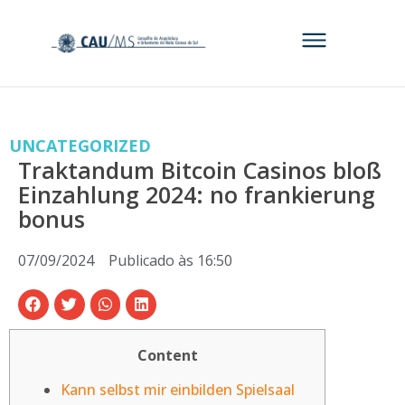
UNCATEGORIZED
Traktandum Bitcoin Casinos bloß
Einzahlung 2024: no frankierung
bonus
07/09/2024
Publicado às
16:50
Content
Kann selbst mir einbilden Spielsaal