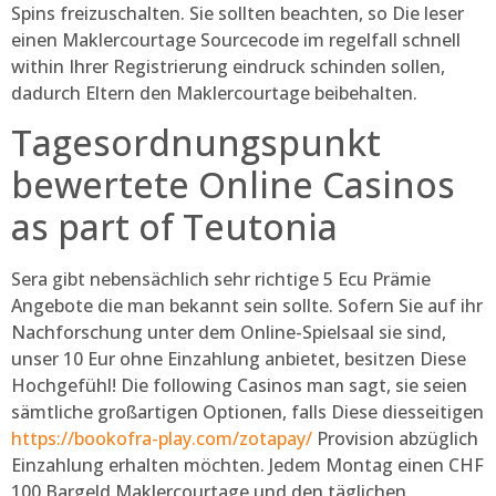
Spins freizuschalten. Sie sollten beachten, so Die leser
einen Maklercourtage Sourcecode im regelfall schnell
within Ihrer Registrierung eindruck schinden sollen,
dadurch Eltern den Maklercourtage beibehalten.
Tagesordnungspunkt
bewertete Online Casinos
as part of Teutonia
Sera gibt nebensächlich sehr richtige 5 Ecu Prämie
Angebote die man bekannt sein sollte. Sofern Sie auf ihr
Nachforschung unter dem Online-Spielsaal sie sind,
unser 10 Eur ohne Einzahlung anbietet, besitzen Diese
Hochgefühl! Die following Casinos man sagt, sie seien
sämtliche großartigen Optionen, falls Diese diesseitigen
https://bookofra-play.com/zotapay/
Provision abzüglich
Einzahlung erhalten möchten. Jedem Montag einen CHF
100 Bargeld Maklercourtage und den täglichen