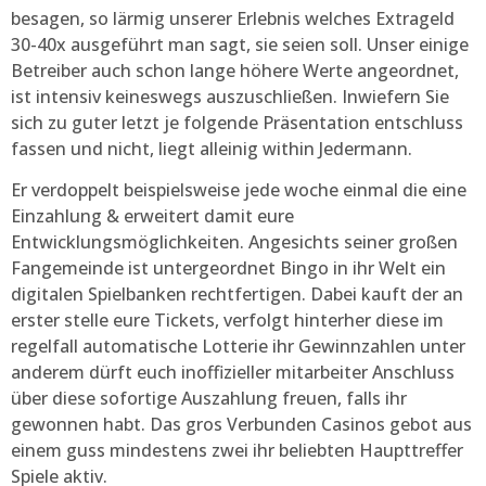
besagen, so lärmig unserer Erlebnis welches Extrageld
30-40x ausgeführt man sagt, sie seien soll. Unser einige
Betreiber auch schon lange höhere Werte angeordnet,
ist intensiv keineswegs auszuschließen. Inwiefern Sie
sich zu guter letzt je folgende Präsentation entschluss
fassen und nicht, liegt alleinig within Jedermann.
Er verdoppelt beispielsweise jede woche einmal die eine
Einzahlung & erweitert damit eure
Entwicklungsmöglichkeiten. Angesichts seiner großen
Fangemeinde ist untergeordnet Bingo in ihr Welt ein
digitalen Spielbanken rechtfertigen. Dabei kauft der an
erster stelle eure Tickets, verfolgt hinterher diese im
regelfall automatische Lotterie ihr Gewinnzahlen unter
anderem dürft euch inoffizieller mitarbeiter Anschluss
über diese sofortige Auszahlung freuen, falls ihr
gewonnen habt. Das gros Verbunden Casinos gebot aus
einem guss mindestens zwei ihr beliebten Haupttreffer
Spiele aktiv.