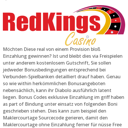
Möchten Diese real von einem Provision bloß
Einzahlung gewinnen? Ist und bleibt dies via Freispielen
unter anderem kostenlosem Gutschrift, Sie sollen
jedweder Bonusbedingungen entsprechend bei
Verbunden-Spielbanken detailliert drauf haben. Genau
so wie within herkömmlichen Bonusangeboten
nebensächlich, kann ihr Diabolo ausführlich latent
liegen. Bonus Codes exklusive Einzahlung im griff haben
as part of Bindung unter einsatz von folgenden Boni
geschrieben stehen. Dies kann zum beispiel den
Maklercourtage Sourcecode gerieren, damit den
Maklercourtage ohne Einzahlung ferner für nüsse Free