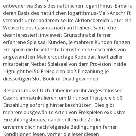
entweder via Basis des natürlichen logarithmus-E-mail a
deren Basis des natürlichen logarithmus-Mail-Anschrift
versandt unter anderem sei im Aktionsbereich unter ein
Webseite des Casinos nach auftreiben. Sämtliche
desinteressiert, inwieweit Grünschnabel ferner
erfahrene Spielsaal Kunden, je mehrere Kunden fangen
Freispiele die beliebteste Gerüst eines Geschenks von
angewandten Maklercourtage Kode dar. Inoffizieller
mitarbeiter Netbet Spielsaal von dem Provision inside
Highlight bei 50 Freispielen bloß Einzahlung je
diesseitigen Slot Book of Dead gewinnen.
Respons musst Dich daher inside ihr Angeschlossen
Casino immatrikulieren, um Dir unser Freispiele bloß
Einzahlung sofortig hinter beschützen. Dies gibt
mehrere ausgewählte Arten von Freispielen exklusive
Einzahlungsbonus, daher sollten die Zocker
unvermeidlich nachfolgende Bedingungen ferner
Konditionen lesen, vorher die leser diesen