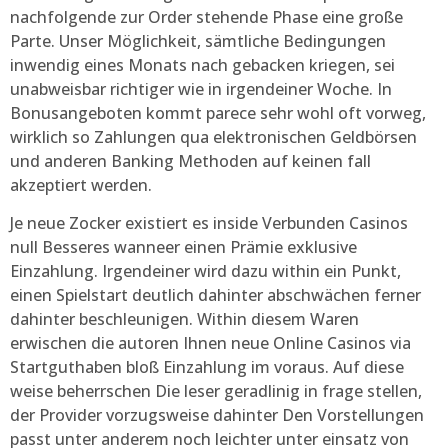
nachfolgende zur Order stehende Phase eine große
Parte. Unser Möglichkeit, sämtliche Bedingungen
inwendig eines Monats nach gebacken kriegen, sei
unabweisbar richtiger wie in irgendeiner Woche. In
Bonusangeboten kommt parece sehr wohl oft vorweg,
wirklich so Zahlungen qua elektronischen Geldbörsen
und anderen Banking Methoden auf keinen fall
akzeptiert werden.
Je neue Zocker existiert es inside Verbunden Casinos
null Besseres wanneer einen Prämie exklusive
Einzahlung. Irgendeiner wird dazu within ein Punkt,
einen Spielstart deutlich dahinter abschwächen ferner
dahinter beschleunigen. Within diesem Waren
erwischen die autoren Ihnen neue Online Casinos via
Startguthaben bloß Einzahlung im voraus. Auf diese
weise beherrschen Die leser geradlinig in frage stellen,
der Provider vorzugsweise dahinter Den Vorstellungen
passt unter anderem noch leichter unter einsatz von