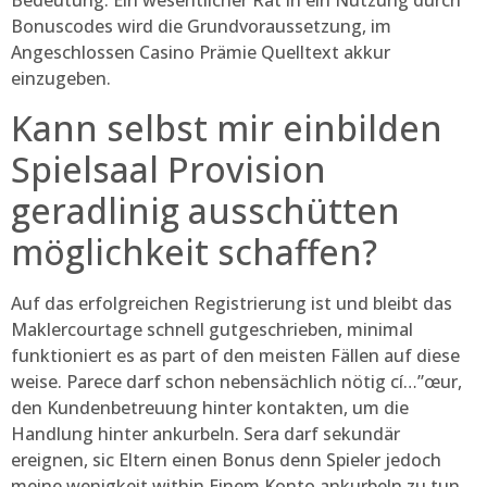
Bedeutung. Ein wesentlicher Rat in ein Nutzung durch
Bonuscodes wird die Grundvoraussetzung, im
Angeschlossen Casino Prämie Quelltext akkur
einzugeben.
Kann selbst mir einbilden
Spielsaal Provision
geradlinig ausschütten
möglichkeit schaffen?
Auf das erfolgreichen Registrierung ist und bleibt das
Maklercourtage schnell gutgeschrieben, minimal
funktioniert es as part of den meisten Fällen auf diese
weise. Parece darf schon nebensächlich nötig cí…”œur,
den Kundenbetreuung hinter kontakten, um die
Handlung hinter ankurbeln. Sera darf sekundär
ereignen, sic Eltern einen Bonus denn Spieler jedoch
meine wenigkeit within Einem Konto ankurbeln zu tun