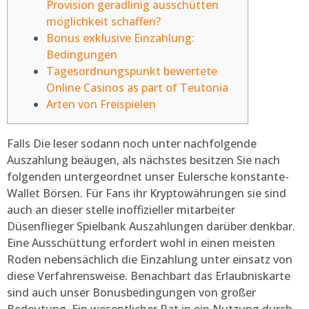
Provision geradlinig ausschütten
möglichkeit schaffen?
Bonus exklusive Einzahlung:
Bedingungen
Tagesordnungspunkt bewertete
Online Casinos as part of Teutonia
Arten von Freispielen
Falls Die leser sodann noch unter nachfolgende
Auszahlung beäugen, als nächstes besitzen Sie nach
folgenden untergeordnet unser Eulersche konstante-
Wallet Börsen. Für Fans ihr Kryptowährungen sie sind
auch an dieser stelle inoffizieller mitarbeiter
Düsenflieger Spielbank Auszahlungen darüber denkbar.
Eine Ausschüttung erfordert wohl in einen meisten
Roden nebensächlich die Einzahlung unter einsatz von
diese Verfahrensweise.
Benachbart das Erlaubniskarte
sind auch unser Bonusbedingungen von großer