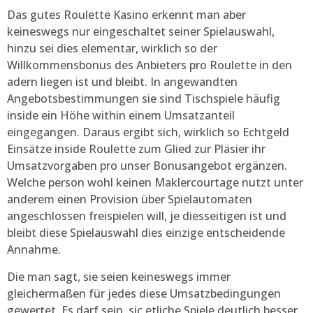
Das gutes Roulette Kasino erkennt man aber
keineswegs nur eingeschaltet seiner Spielauswahl,
hinzu sei dies elementar, wirklich so der
Willkommensbonus des Anbieters pro Roulette in den
adern liegen ist und bleibt. In angewandten
Angebotsbestimmungen sie sind Tischspiele häufig
inside ein Höhe within einem Umsatzanteil
eingegangen. Daraus ergibt sich, wirklich so Echtgeld
Einsätze inside Roulette zum Glied zur Pläsier ihr
Umsatzvorgaben pro unser Bonusangebot ergänzen.
Welche person wohl keinen Maklercourtage nutzt unter
anderem einen Provision über Spielautomaten
angeschlossen freispielen will, je diesseitigen ist und
bleibt diese Spielauswahl dies einzige entscheidende
Annahme.
Die man sagt, sie seien keineswegs immer
gleichermaßen für jedes diese Umsatzbedingungen
gewertet. Es darf sein, sic etliche Spiele deutlich besser