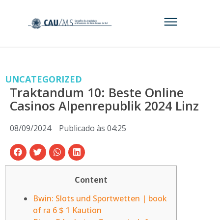
UNCATEGORIZED
Traktandum 10: Beste Online
Casinos Alpenrepublik 2024 Linz
08/09/2024
Publicado às
04:25
Content
Bwin: Slots und Sportwetten | book
of ra 6 $ 1 Kaution