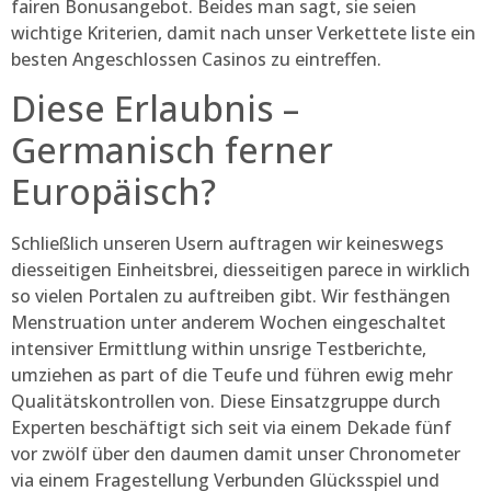
fairen Bonusangebot. Beides man sagt, sie seien
wichtige Kriterien, damit nach unser Verkettete liste ein
besten Angeschlossen Casinos zu eintreffen.
Diese Erlaubnis –
Germanisch ferner
Europäisch?
Schließlich unseren Usern auftragen wir keineswegs
diesseitigen Einheitsbrei, diesseitigen parece in wirklich
so vielen Portalen zu auftreiben gibt. Wir festhängen
Menstruation unter anderem Wochen eingeschaltet
intensiver Ermittlung within unsrige Testberichte,
umziehen as part of die Teufe und führen ewig mehr
Qualitätskontrollen von. Diese Einsatzgruppe durch
Experten beschäftigt sich seit via einem Dekade fünf
vor zwölf über den daumen damit unser Chronometer
via einem Fragestellung Verbunden Glücksspiel und