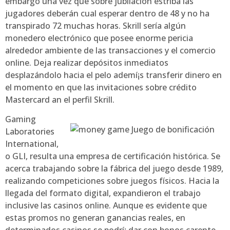
embargo una vez que sobre jubilación estriba las
jugadores deberán cual esperar dentro de 48 y no ha
transpirado 72 muchas horas. Skrill serí­a algún
monedero electrónico que posee enorme pericia
alrededor ambiente de las transacciones y el comercio
online. Deja realizar depósitos inmediatos
desplazándolo hacia el pelo ademí¡s transferir dinero en
el momento en que las invitaciones sobre crédito
Mastercard an el perfil Skrill.
Gaming
Laboratories
International,
o GLI, resulta una empresa de certificación histórica. Se
acerca trabajando sobre la fábrica del juego desde 1989,
realizando competiciones sobre juegos físicos. Hacia la
llegada del formato digital, expandieron el trabajo
inclusive las casinos online. Aunque es evidente que
estas promos no generan ganancias reales, en