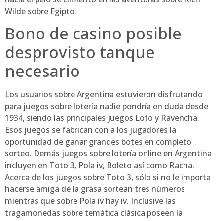
Wilde sobre Egipto.
Bono de casino posible
desprovisto tanque
necesario
Los usuarios sobre Argentina estuvieron disfrutando
para juegos sobre lotería nadie pondrí­a en duda desde
1934, siendo las principales juegos Loto y Ravencha.
Esos juegos se fabrican con a los jugadores la
oportunidad de ganar grandes botes en completo
sorteo. Demás juegos sobre lotería online en Argentina
incluyen en Toto 3, Pola iv, Boleto así­ como Racha.
Acerca de los juegos sobre Toto 3, sólo si no le importa
hacerse amiga de la grasa sortean tres números
mientras que sobre Pola iv hay iv. Inclusive las
tragamonedas sobre temática clásica poseen la