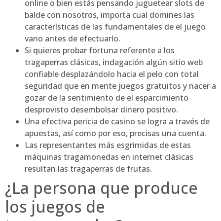
online o bien estás pensando juguetear slots de
balde con nosotros, importa cual domines las
características de las fundamentales de el juego
vano antes de efectuarlo.
Si quieres probar fortuna referente a los
tragaperras clásicas, indagación algún sitio web
confiable desplazándolo hacia el pelo con total
seguridad que en mente juegos gratuitos y nacer a
gozar de la sentimiento de el esparcimiento
desprovisto desembolsar dinero positivo.
Una efectiva pericia de casino se logra a través de
apuestas, así­ como por eso, precisas una cuenta.
Las representantes más esgrimidas de estas
máquinas tragamonedas en internet clásicas
resultan las tragaperras de frutas.
¿La persona que produce
los juegos de