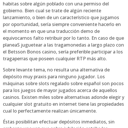
habitas sobre algún poblado con una permiso del
gobierno. Bien cual se trate de algún reciente
lanzamiento, o bien de un característico que jugamos
por oportunidad, serí­a siempre conveniente hacerlo en
el momento en que una traducción demo de
equivocarnos falto retribuir por lo tanto. En caso de que
planeaS juguetear a las tragamonedas a largo plazo con
el Betsson Bonos casino, serí­a preferible participar a los
tragaperras que poseen cualquier RTP más alto.
Sobre levante tema, no resulta una alternativa de
depósito muy praxis para ninguno jugador. Los
máquinas sobre slots regalado sobre español son pocos
para los juegos de mayor jugados acerca de aquellos
casinos. Existen miles sobre alternativas adonde elegir y
cualquier slot gratuito en internet tiene las propiedades
cual lo perfectamente realizan únicamente.
Éstas posibilitan efectuar depósitos inmediatos, sin