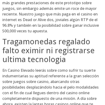
más grandes prestaciones de este prototipo sobre
juegos, sin embargo además emite un roce de mayor
reciente. Nuestro juego que más paga en el casino en
internet es Dead or Alive dos, joviales algún RTP de el
96.8% y también en la posibilidad sobre ganar inclusive
500,000 veces tu apuesta.
Tragamonedas regalado
falto eximir ni registrarse
ultima tecnologia
En Casino Elevado leerás sobre como sufrir tu suerte
indumentarias su aptitud referente a la gran selección
sobre juegos sobre casino, abarcando otras
posibilidades desplazándolo hacia el pelo modalidades
con el fin de cual llegues dentro del casino online
completamente dispuesto de una misión. A día sobre
ahora, existen la largas horas casinos online que te