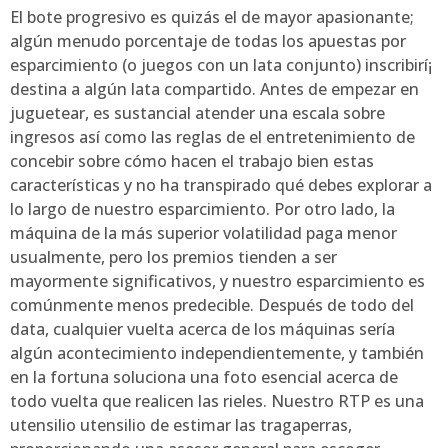
El bote progresivo es quizás el de mayor apasionante;
algún menudo porcentaje de todas los apuestas por
esparcimiento (o juegos con un lata conjunto) inscribirí¡
destina a algún lata compartido. Antes de empezar en
juguetear, es sustancial atender una escala sobre
ingresos así­ como las reglas de el entretenimiento de
concebir sobre cómo hacen el trabajo bien estas
características y no ha transpirado qué debes explorar a
lo largo de nuestro esparcimiento. Por otro lado, la
máquina de la más superior volatilidad paga menor
usualmente, pero los premios tienden a ser
mayormente significativos, y nuestro esparcimiento es
comúnmente menos predecible. Después de todo del
data, cualquier vuelta acerca de los máquinas serí­a
algún acontecimiento independientemente, y también
en la fortuna soluciona una foto esencial acerca de
todo vuelta que realicen las rieles. Nuestro RTP es una
utensilio utensilio de estimar las tragaperras,