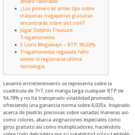
dinero favorable
¿Los primero es antes tipo sobre
máquinas tragaperras gratuitas
encontrarás sobre slot.com?
Jugar Dolphin Treasure
Tragamonedas
5 Lions Megaways – RTP: 96,50%
Tragamonedas regalado falto
eximir ni registrarse ultima
tecnologia
Levante entretenimiento se representa sobre la
cuadrícula de 7×7, con manga larga cualquier RTP de
94.78% y no ha transpirado volatilidad promedio,
ofreciendo una ganancia norma sobre 6,025x. Inspirado
acerca de piedras preciosas sobre variadas maneras así­
como colores, abarca asignaciones especiales como
giros gratuito así­ como multiplicadores, haciéndolo
sobre todo delicadeza por su jugabilidad sola y también