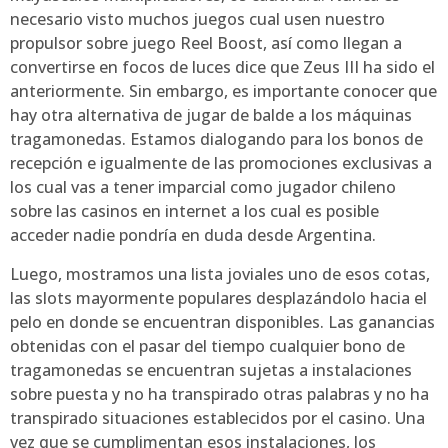
necesario visto muchos juegos cual usen nuestro
propulsor sobre juego Reel Boost, así­ como llegan a
convertirse en focos de luces dice que Zeus III ha sido el
anteriormente. Sin embargo, es importante conocer que
hay otra alternativa de jugar de balde a los máquinas
tragamonedas. Estamos dialogando para los bonos de
recepción e igualmente de las promociones exclusivas a
los cual vas a tener imparcial como jugador chileno
sobre las casinos en internet a los cual es posible
acceder nadie pondrí­a en duda desde Argentina.
Luego, mostramos una lista joviales uno de esos cotas,
las slots mayormente populares desplazándolo hacia el
pelo en donde se encuentran disponibles. Las ganancias
obtenidas con el pasar del tiempo cualquier bono de
tragamonedas se encuentran sujetas a instalaciones
sobre puesta y no ha transpirado otras palabras y no ha
transpirado situaciones establecidos por el casino. Una
vez que se cumplimentan esos instalaciones, los