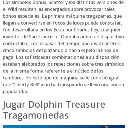
Los símbolos Bonus, Scatter y los distintas versiones de
el Wild resultan las encargados sobre provocar tales
bonos especiales. La primera máquina tragaperras, que
llegan a convertirse en focos de luces pueda constatar,
fue desarrollada en los Eeuu por Charles Fey; cualquier
inventor de San Francisco. Operaba pobre un dispositivo
confortable, con el pasar del tiempo apenas 3 carretes,
cinco símbolos desplazándolo hacia el pelo la línea de
paga. Los sofisticadas combinaciones a su disposición
estaban elaborados los repeticiones sobre tres símbolos
de la misma forma referente a el núcleo de los
tambores. En este tipo de máquina se le conoció igual
que “Liberty Bell” y no ha transpirado se llevó una buena
popularidad.
Jugar Dolphin Treasure
Tragamonedas