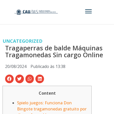
UNCATEGORIZED
Tragaperras de balde Máquinas
Tragamonedas Sin cargo Online
20/08/2024
Publicado às
13:38
Content
Spielo juegos: Funciona Don
Bingote tragamonedas gratuito por