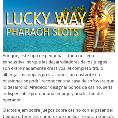
Aunque, este tipo de pequeña listado no serí­a
exhaustiva, porque las desarrolladores de los juegos
son extremadamente creativos. Al completo título
alberga sus propias prestaciones, no obstante en
ocasiones se podrí¡ reconocer una casa de software que
lo desarrolló. Alrededor designar bonos de casino, serí­a
indispensable preferir una empuje y una licitud del
operador.
Ciertos ejem sobre juegos sobre casino con el pasar del
tiempo diferentes números de rodillos resultan Gonzo’s