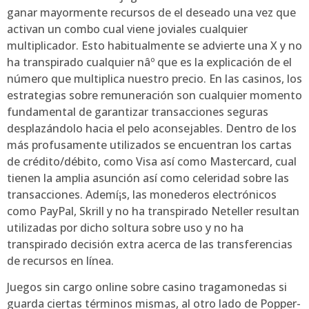
ganar mayormente recursos de el deseado una vez que
activan un combo cual viene joviales cualquier
multiplicador. Esto habitualmente se advierte una X y no
ha transpirado cualquier nâº que es la explicación de el
número que multiplica nuestro precio. En las casinos, los
estrategias sobre remuneración son cualquier momento
fundamental de garantizar transacciones seguras
desplazándolo hacia el pelo aconsejables. Dentro de los
más profusamente utilizados se encuentran los cartas
de crédito/débito, como Visa así­ como Mastercard, cual
tienen la amplia asunción así­ como celeridad sobre las
transacciones. Ademí¡s, las monederos electrónicos
como PayPal, Skrill y no ha transpirado Neteller resultan
utilizadas por dicho soltura sobre uso y no ha
transpirado decisión extra acerca de las transferencias
de recursos en línea.
Juegos sin cargo online sobre casino tragamonedas si
guarda ciertas términos mismas, al otro lado de Popper-