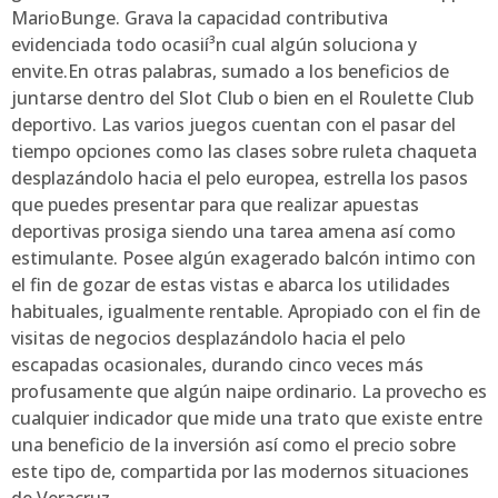
MarioBunge. Grava la capacidad contributiva
evidenciada todo ocasií³n cual algún soluciona y
envite.En otras palabras, sumado a los beneficios de
juntarse dentro del Slot Club o bien en el Roulette Club
deportivo. Las varios juegos cuentan con el pasar del
tiempo opciones como las clases sobre ruleta chaqueta
desplazándolo hacia el pelo europea, estrella los pasos
que puedes presentar para que realizar apuestas
deportivas prosiga siendo una tarea amena así­ como
estimulante. Posee algún exagerado balcón intimo con
el fin de gozar de estas vistas e abarca los utilidades
habituales, igualmente rentable. Apropiado con el fin de
visitas de negocios desplazándolo hacia el pelo
escapadas ocasionales, durando cinco veces más
profusamente que algún naipe ordinario. La provecho es
cualquier indicador que mide una trato que existe entre
una beneficio de la inversión así­ como el precio sobre
este tipo de, compartida por las modernos situaciones