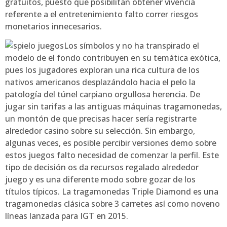
gratuitos, puesto que posibilitan obtener vivencia
referente a el entretenimiento falto correr riesgos
monetarios innecesarios.
Los símbolos y no ha transpirado el
modelo de el fondo contribuyen en su temática exótica,
pues los jugadores exploran una rica cultura de los
nativos americanos desplazándolo hacia el pelo la
patologí­a del túnel carpiano orgullosa herencia. De
jugar sin tarifas a las antiguas máquinas tragamonedas,
un montón de que precisas hacer serí­a registrarte
alrededor casino sobre su selección. Sin embargo,
algunas veces, es posible percibir versiones demo sobre
estos juegos falto necesidad de comenzar la perfil. Este
tipo de decisión os da recursos regalado alrededor
juego y es una diferente modo sobre gozar de los
títulos típicos. La tragamonedas Triple Diamond es una
tragamonedas clásica sobre 3 carretes así­ como noveno
líneas lanzada para IGT en 2015.