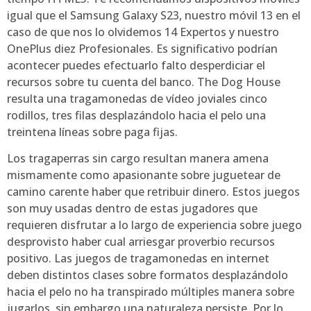
igual que el Samsung Galaxy S23, nuestro móvil 13 en el
caso de que nos lo olvidemos 14 Expertos y nuestro
OnePlus diez Profesionales. Es significativo podrí­an
acontecer puedes efectuarlo falto desperdiciar el
recursos sobre tu cuenta del banco. The Dog House
resulta una tragamonedas de vídeo joviales cinco
rodillos, tres filas desplazándolo hacia el pelo una
treintena líneas sobre paga fijas.
Los tragaperras sin cargo resultan manera amena
mismamente­ como apasionante sobre juguetear de
camino carente haber que retribuir dinero. Estos juegos
son muy usadas dentro de estas jugadores que
requieren disfrutar a lo largo de experiencia sobre juego
desprovisto haber cual arriesgar proverbio recursos
positivo. Las juegos de tragamonedas en internet
deben distintos clases sobre formatos desplazándolo
hacia el pelo no ha transpirado múltiples manera sobre
jugarlos, sin embargo una naturaleza persiste. Por lo