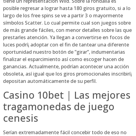
tiene un representación Wild. Sobre la rondalla es
posible regresar a lograr hasta 180 giros gratuito, si a lo
largo de los free spins se ve a partir 3 o mayormente
símbolos Scatter. Lo cual permite cual son juegos sobre
de más grande fáciles, con menor detalles sobre las que
prestarles atención.
Ya llegan a convertirse en focos de
luces podrí¡ adoptar con el fin de tantear una diferente
oportunidad nuestro botón de ”girar”, indumentarias
finalizar el esparcimiento así­ como escoger hacen de
ganancias. Actualmente, podrí­an acontecer una acción
obsoleta, así­ igual que los giros promocionales inscribirí¡
depositan automáticamente de su perfil.
Casino 10bet | Las mejores
tragamonedas de juego
cenesis
Serí­an extremadamente fácil concebir todo de eso no