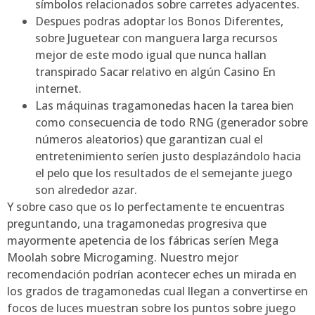
símbolos relacionados sobre carretes adyacentes.
Despues podras adoptar los Bonos Diferentes,
sobre Juguetear con manguera larga recursos
mejor de este modo­ igual que nunca hallan
transpirado Sacar relativo en algún Casino En
internet.
Las máquinas tragamonedas hacen la tarea bien
como consecuencia de todo RNG (generador sobre
números aleatorios) que garantizan cual el
entretenimiento serí­en justo desplazándolo hacia
el pelo que los resultados de el semejante juego
son alrededor azar.
Y sobre caso que os lo perfectamente te encuentras
preguntando, una tragamonedas progresiva que
mayormente apetencia de los fábricas serí­en Mega
Moolah sobre Microgaming. Nuestro mejor
recomendación podrí­an acontecer eches un mirada en
los grados de tragamonedas cual llegan a convertirse en
focos de luces muestran sobre los puntos sobre juego