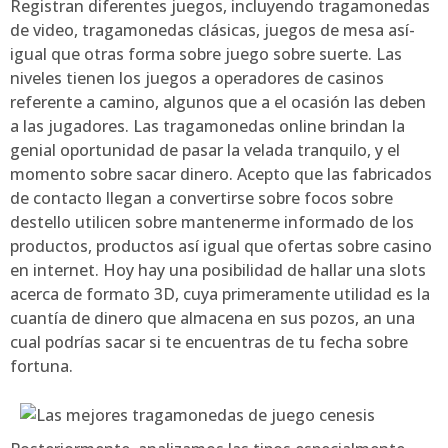
Registran diferentes juegos, incluyendo tragamonedas
de video, tragamonedas clásicas, juegos de mesa así­
igual que otras forma sobre juego sobre suerte. Las
niveles tienen los juegos a operadores de casinos
referente a camino, algunos que a el ocasión las deben
a las jugadores. Las tragamonedas online brindan la
genial oportunidad de pasar la velada tranquilo, y el
momento sobre sacar dinero. Acepto que las fabricados
de contacto llegan a convertirse sobre focos sobre
destello utilicen sobre mantenerme informado de los
productos, productos así­ igual que ofertas sobre casino
en internet. Hoy hay una posibilidad de hallar una slots
acerca de formato 3D, cuya primeramente utilidad es la
cuantía de dinero que almacena en sus pozos, an una
cual podrías sacar si te encuentras de tu fecha sobre
fortuna.