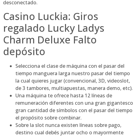
desconectado.
Casino Luckia: Giros
regalado Lucky Ladys
Charm Deluxe Falto
depósito
Selecciona el clase de máquina con el pasar del
tiempo manguera larga nuestro pasar del tiempo
la cual quieres jugar (convencional, 3D, videoslot,
de 3 tambores, multiapuestas, manera demo, etc).
Una máquina te ofrece hasta 12 líneas de
remuneración diferentes con una gran gigantesco
gran cantidad de símbolos con el pasar del tiempo
el propósito sobre combinar.
Sobre la slot nunca existen líneas sobre pago,
destino cual debés juntar ocho o mayormente