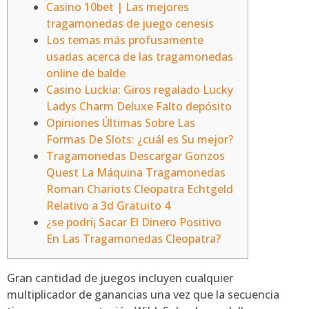
Casino 10bet | Las mejores
tragamonedas de juego cenesis
Los temas más profusamente
usadas acerca de las tragamonedas
online de balde
Casino Luckia: Giros regalado Lucky
Ladys Charm Deluxe Falto depósito
Opiniones Últimas Sobre Las
Formas De Slots: ¿cuál es Su mejor?
Tragamonedas Descargar Gonzos
Quest La Máquina Tragamonedas
Roman Chariots Cleopatra Echtgeld
Relativo a 3d Gratuito 4
¿se podrí¡ Sacar El Dinero Positivo
En Las Tragamonedas Cleopatra?
Gran cantidad de juegos incluyen cualquier
multiplicador de ganancias una vez que la secuencia