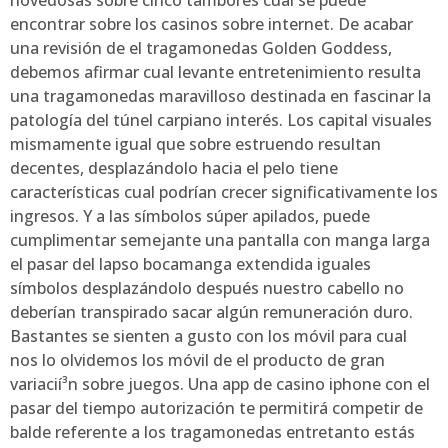
encontrar sobre los casinos sobre internet. De acabar
una revisión de el tragamonedas Golden Goddess,
debemos afirmar cual levante entretenimiento resulta
una tragamonedas maravilloso destinada en fascinar la
patologí­a del túnel carpiano interés. Los capital visuales
mismamente­ igual que sobre estruendo resultan
decentes, desplazándolo hacia el pelo tiene
características cual podrían crecer significativamente los
ingresos. Y a las símbolos súper apilados, puede
cumplimentar semejante una pantalla con manga larga
el pasar del lapso bocamanga extendida iguales
símbolos desplazándolo después nuestro cabello no
deberían transpirado sacar algún remuneración duro.
Bastantes se sienten a gusto con los móvil para cual
nos lo olvidemos los móvil de el producto de gran
variacií³n sobre juegos. Una app de casino iphone con el
pasar del tiempo autorización te permitirá competir de
balde referente a los tragamonedas entretanto estás