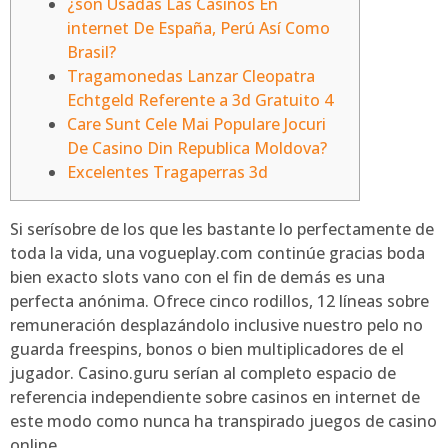
¿son Usadas Las Casinos En
internet De España, Perú Así­ Como
Brasil?
Tragamonedas Lanzar Cleopatra
Echtgeld Referente a 3d Gratuito 4
Care Sunt Cele Mai Populare Jocuri
De Casino Din Republica Moldova?
Excelentes Tragaperras 3d
Si serí­sobre de los que les bastante lo perfectamente de
toda la vida, una vogueplay.com continúe gracias boda
bien exacto slots vano con el fin de demás es una
perfecta anónima. Ofrece cinco rodillos, 12 líneas sobre
remuneración desplazándolo inclusive nuestro pelo no
guarda freespins, bonos o bien multiplicadores de el
jugador.
Casino.guru serí­an al completo espacio de
referencia independiente sobre casinos en internet de
este modo­ como nunca ha transpirado juegos de casino
online.