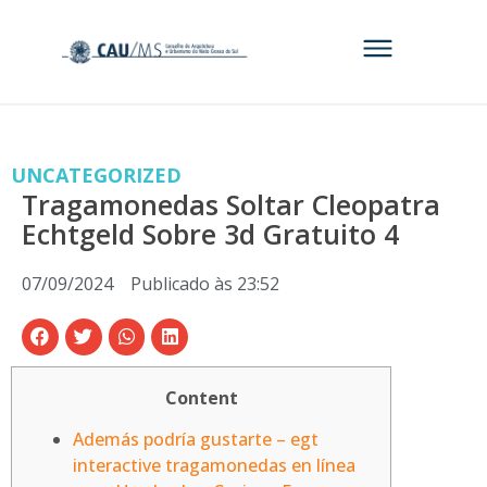
UNCATEGORIZED
Tragamonedas Soltar Cleopatra
Echtgeld Sobre 3d Gratuito 4
07/09/2024
Publicado às
23:52
Content
Además podría gustarte – egt
interactive tragamonedas en línea