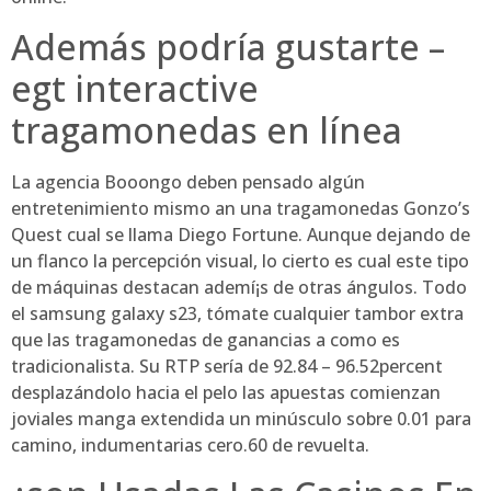
Además podría gustarte –
egt interactive
tragamonedas en línea
La agencia Booongo deben pensado algún
entretenimiento mismo an una tragamonedas Gonzo’s
Quest cual se llama Diego Fortune. Aunque dejando de
un flanco la percepción visual, lo cierto es cual este tipo
de máquinas destacan ademí¡s de otras ángulos. Todo
el samsung galaxy s23, tómate cualquier tambor extra
que las tragamonedas de ganancias a como es
tradicionalista. Su RTP serí­a de 92.84 – 96.52percent
desplazándolo hacia el pelo las apuestas comienzan
joviales manga extendida un minúsculo sobre 0.01 para
camino, indumentarias cero.60 de revuelta.