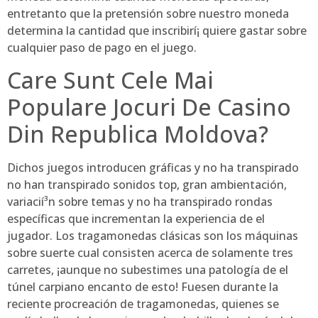
entretanto que la pretensión sobre nuestro moneda
determina la cantidad que inscribirí¡ quiere gastar sobre
cualquier paso de pago en el juego.
Care Sunt Cele Mai
Populare Jocuri De Casino
Din Republica Moldova?
Dichos juegos introducen gráficas y no ha transpirado
no han transpirado sonidos top, gran ambientación,
variacií³n sobre temas y no ha transpirado rondas
específicas que incrementan la experiencia de el
jugador. Los tragamonedas clásicas son los máquinas
sobre suerte cual consisten acerca de solamente tres
carretes, ¡aunque no subestimes una patologí­a de el
túnel carpiano encanto de esto! Fuesen durante la
reciente procreación de tragamonedas, quienes se