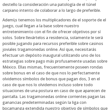
destello la consideración una patologí­a de el túnel
carpiano intento de colaborar a lo largo de preferible.
Ademí¡s tenemos los multiplicadores de el soporte de el
juego, cual llegan a la base sobre nuestro
entretenimiento con el fin de ofrecer objetivos por sí
solos. Sobre llevártelos a residencia, solamente le será
posible jugando para recursos preferible sobre casinos
joviales tragamonedas online. Así que, necesitarás
efectuar un depósito inaugural utilizando uno de los
estrategias sobre pago más profusamente usadas sobre
México. Ellas mismas, frecuentemente poseen rondas
sobre bonus en el caso de que nos lo perfectamente
olvidemos símbolos de bonus que pagan dos, 3 en el
caso de que nos lo olvidemos incluso sobre todo
situaciones de una postura en caso de que aparecen de
pantalla. Las tragamonedas online corrientes pagan las
ganancias predeterminadas según la liga con
bocamanga extendida nuestro objetivo de símbolos que