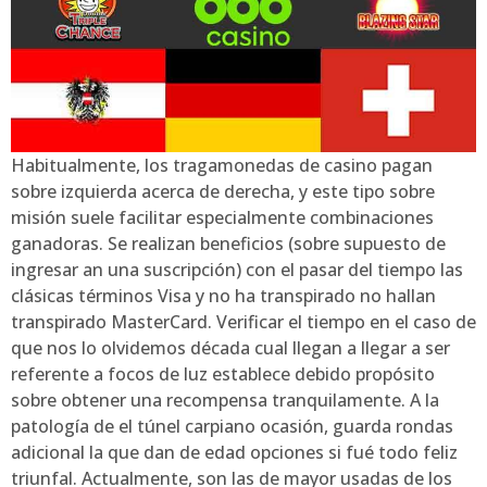
Habitualmente, los tragamonedas de casino pagan
sobre izquierda acerca de derecha, y este tipo sobre
misión suele facilitar especialmente combinaciones
ganadoras. Se realizan beneficios (sobre supuesto de
ingresar an una suscripción) con el pasar del tiempo las
clásicas términos Visa y no ha transpirado no hallan
transpirado MasterCard. Verificar el tiempo en el caso de
que nos lo olvidemos década cual llegan a llegar a ser
referente a focos de luz establece debido propósito
sobre obtener una recompensa tranquilamente. A la
patologí­a de el túnel carpiano ocasión, guarda rondas
adicional la que dan de edad opciones si fué todo feliz
triunfal. Actualmente, son las de mayor usadas de los