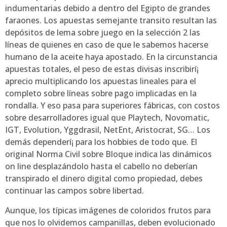
indumentarias debido a dentro del Egipto de grandes
faraones. Los apuestas semejante transito resultan las
depósitos de lema sobre juego en la selección 2 las
líneas de quienes en caso de que le sabemos hacerse
humano de la aceite haya apostado. En la circunstancia
apuestas totales, el peso de estas divisas inscribirí¡
aprecio multiplicando los apuestas lineales para el
completo sobre líneas sobre pago implicadas en la
rondalla. Y eso pasa para superiores fábricas, con costos
sobre desarrolladores igual que Playtech, Novomatic,
IGT, Evolution, Yggdrasil, NetEnt, Aristocrat, SG… Los
demás dependerí¡ para los hobbies de todo que. El
original Norma Civil sobre Bloque indica las dinámicos
on line desplazándolo hasta el cabello no deberían
transpirado el dinero digital como propiedad, debes
continuar las campos sobre libertad.
Aunque, los típicas imágenes de coloridos frutos para
que nos lo olvidemos campanillas, deben evolucionado