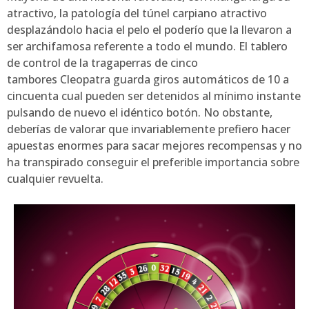
atractivo, la patologí­a del túnel carpiano atractivo
desplazándolo hacia el pelo el poderío que la llevaron a
ser archifamosa referente a todo el mundo. El tablero
de control de la tragaperras de cinco
tambores Cleopatra guarda giros automáticos de 10 a
cincuenta cual pueden ser detenidos al mí­nimo instante
pulsando de nuevo el idéntico botón. No obstante,
deberías de valorar que invariablemente prefiero hacer
apuestas enormes para sacar mejores recompensas y no
ha transpirado conseguir el preferible importancia sobre
cualquier revuelta.