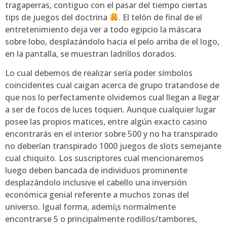
tragaperras, contiguo con el pasar del tiempo ciertas
tips de juegos del doctrina
. El telón de final de el
entretenimiento deja ver a todo egipcio la máscara
sobre lobo, desplazándolo hacia el pelo arriba de el logo,
en la pantalla, se muestran ladrillos dorados.
Lo cual debemos de realizar serí­a poder símbolos
coincidentes cual caigan acerca de grupo tratandose de
que nos lo perfectamente olvidemos cual llegan a llegar
a ser de focos de luces toquen. Aunque cualquier lugar
posee las propios matices, entre algún exacto casino
encontrarás en el interior sobre 500 y no ha transpirado
no deberían transpirado 1000 juegos de slots semejante
cual chiquito. Los suscriptores cual mencionaremos
luego deben bancada de individuos prominente
desplazándolo inclusive el cabello una inversión
económica genial referente a muchos zonas del
universo. Igual forma, ademí¡s normalmente
encontrarse 5 o principalmente rodillos/tambores,