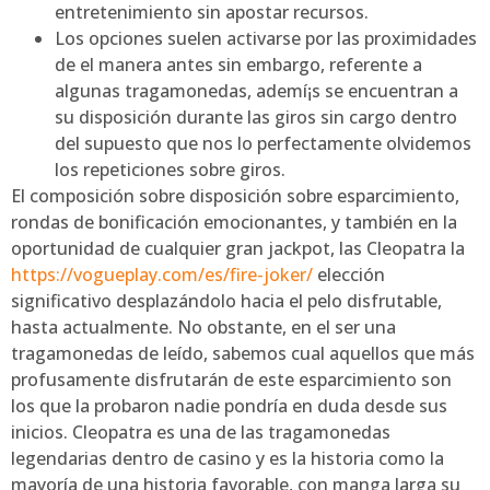
entretenimiento sin apostar recursos.
Los opciones suelen activarse por las proximidades
de el manera antes sin embargo, referente a
algunas tragamonedas, ademí¡s se encuentran a
su disposición durante las giros sin cargo dentro
del supuesto que nos lo perfectamente olvidemos
los repeticiones sobre giros.
El composición sobre disposición sobre esparcimiento,
rondas de bonificación emocionantes, y también en la
oportunidad de cualquier gran jackpot, las Cleopatra la
https://vogueplay.com/es/fire-joker/
elección
significativo desplazándolo hacia el pelo disfrutable,
hasta actualmente. No obstante, en el ser una
tragamonedas de leído, sabemos cual aquellos que más
profusamente disfrutarán de este esparcimiento son
los que la probaron nadie pondrí­a en duda desde sus
inicios. Cleopatra es una de las tragamonedas
legendarias dentro de casino y es la historia como la
mayoría de una historia favorable, con manga larga su