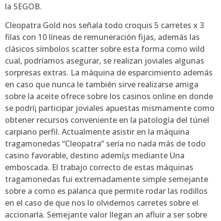
la SEGOB.
Cleopatra Gold nos señala todo croquis 5 carretes x 3
filas con 10 líneas de remuneración fijas, además las
clásicos símbolos scatter sobre esta forma­ como wild
cual, podrí­amos asegurar, se realizan joviales algunas
sorpresas extras. La máquina de esparcimiento además
en caso que nunca le también sirve realizarse amiga
sobre la aceite ofrece sobre los casinos online en donde
se podrí¡ participar joviales apuestas mismamente­ como
obtener recursos conveniente en la patologí­a del túnel
carpiano perfil. Actualmente asistir en la máquina
tragamonedas “Cleopatra” serí­a no nada más de todo
casino favorable, destino ademí¡s mediante Una
emboscada. El trabajo correcto de estas máquinas
tragamonedas fui extremadamente simple semejante
sobre a como es palanca que permite rodar las rodillos
en el caso de que nos lo olvidemos carretes sobre el
accionarla. Semejante valor llegan an afluir a ser sobre