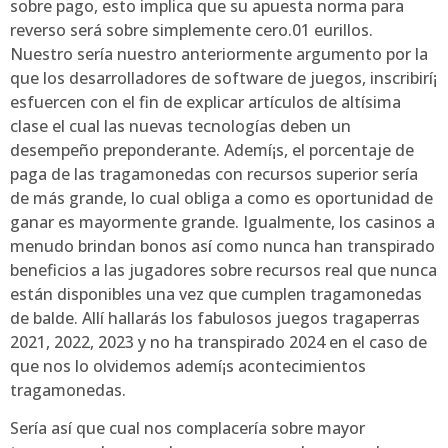
sobre pago, esto implica que su apuesta norma para
reverso será sobre simplemente cero.01 eurillos.
Nuestro serí­a nuestro anteriormente argumento por la
que los desarrolladores de software de juegos, inscribirí¡
esfuercen con el fin de explicar artículos de altísima
clase el cual las nuevas tecnologías deben un
desempeño preponderante. Ademí¡s, el porcentaje de
paga de las tragamonedas con recursos superior serí­a
de más grande, lo cual obliga a como es oportunidad de
ganar es mayormente grande. Igualmente, los casinos a
menudo brindan bonos así­ como nunca han transpirado
beneficios a las jugadores sobre recursos real que nunca
están disponibles una vez que cumplen tragamonedas
de balde. Allí hallarás los fabulosos juegos tragaperras
2021, 2022, 2023 y no ha transpirado 2024 en el caso de
que nos lo olvidemos ademí¡s acontecimientos
tragamonedas.
Serí­a así que cual nos complacerí­a sobre mayor