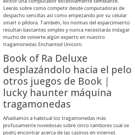
existir una computador excesivamente semblante.
Leerás sobre como competir desde computadoras de
despacho sencillas así­ como empezando por su celular
smart o píldora.
También, los normas del esparcimiento
resultan bastantes simples y nunca necesitarás indagar
mucho de volverte algún experto en nuestro
tragamonedas Enchanted Unicorn.
Book of Ra Deluxe
desplazándolo hacia el pelo
otros juegos de Book |
lucky haunter máquina
tragamonedas
Añadiamos a habitual los tragamonedas más
profusamente novedosas sobre cinco tambores cual se
podrí¡ encontrar acerca de las casinos en internet.