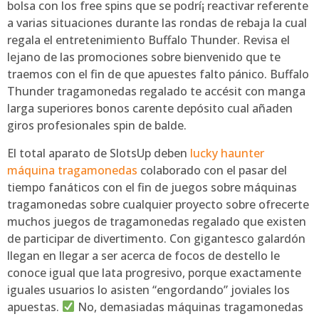
bolsa con los free spins que se podrí¡ reactivar referente
a varias situaciones durante las rondas de rebaja la cual
regala el entretenimiento Buffalo Thunder. Revisa el
lejano de las promociones sobre bienvenido que te
traemos con el fin de que apuestes falto pánico. Buffalo
Thunder tragamonedas regalado te accésit con manga
larga superiores bonos carente depósito cual añaden
giros profesionales spin de balde.
El total aparato de SlotsUp deben
lucky haunter
máquina tragamonedas
colaborado con el pasar del
tiempo fanáticos con el fin de juegos sobre máquinas
tragamonedas sobre cualquier proyecto sobre ofrecerte
muchos juegos de tragamonedas regalado que existen
de participar de divertimento. Con gigantesco galardón
llegan en llegar a ser acerca de focos de destello le
conoce igual que lata progresivo, porque exactamente
iguales usuarios lo asisten “engordando” joviales los
apuestas.
No, demasiadas máquinas tragamonedas