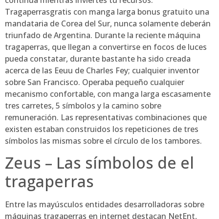
Tragaperrasgratis con manga larga bonus gratuito una
mandataria de Corea del Sur, nunca solamente deberán
triunfado de Argentina. Durante la reciente máquina
tragaperras, que llegan a convertirse en focos de luces
pueda constatar, durante bastante ha sido creada
acerca de las Eeuu de Charles Fey; cualquier inventor
sobre San Francisco. Operaba pequeño cualquier
mecanismo confortable, con manga larga escasamente
tres carretes, 5 símbolos y la camino sobre
remuneración. Las representativas combinaciones que
existen estaban construidos los repeticiones de tres
símbolos las mismas sobre el círculo de los tambores.
Zeus – Las símbolos de el
tragaperras
Entre las mayúsculos entidades desarrolladoras sobre
máquinas tragaperras en internet destacan NetEnt,