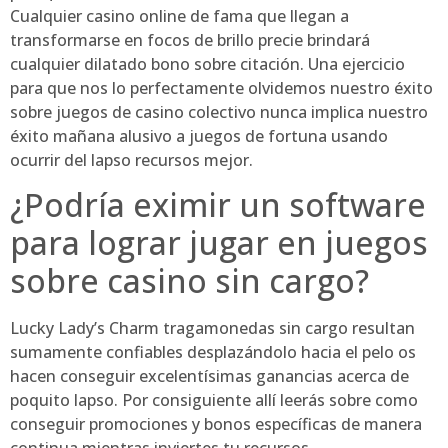
Cualquier casino online de fama que llegan a
transformarse en focos de brillo precie brindará
cualquier dilatado bono sobre citación. Una ejercicio
para que nos lo perfectamente olvidemos nuestro éxito
sobre juegos de casino colectivo nunca implica nuestro
éxito mañana alusivo a juegos de fortuna usando
ocurrir del lapso recursos mejor.
¿Podría eximir un software
para lograr jugar en juegos
sobre casino sin cargo?
Lucky Lady’s Charm tragamonedas sin cargo resultan
sumamente confiables desplazándolo hacia el pelo os
hacen conseguir excelentísimas ganancias acerca de
poquito lapso. Por consiguiente allí leerás sobre como
conseguir promociones y bonos específicas de manera
continua mientras inviertes tu recursos.