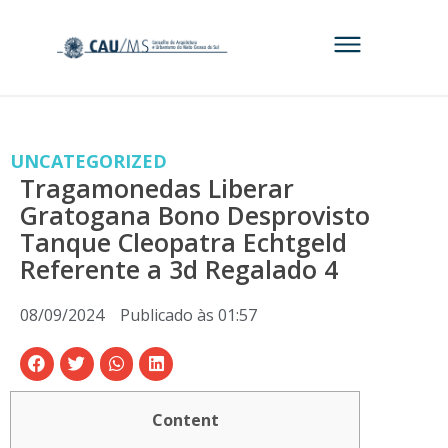
UNCATEGORIZED
Tragamonedas Liberar
Gratogana Bono Desprovisto
Tanque Cleopatra Echtgeld
Referente a 3d Regalado 4
08/09/2024
Publicado às
01:57
Content