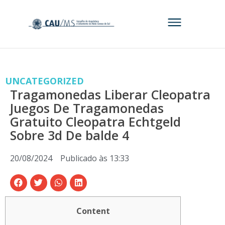
UNCATEGORIZED
Tragamonedas Liberar Cleopatra
Juegos De Tragamonedas
Gratuito Cleopatra Echtgeld
Sobre 3d De balde 4
20/08/2024
Publicado às
13:33
Content