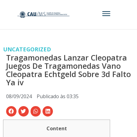
UNCATEGORIZED
Tragamonedas Lanzar Cleopatra
Juegos De Tragamonedas Vano
Cleopatra Echtgeld Sobre 3d Falto
Ya iv
08/09/2024
Publicado às
03:35
Content