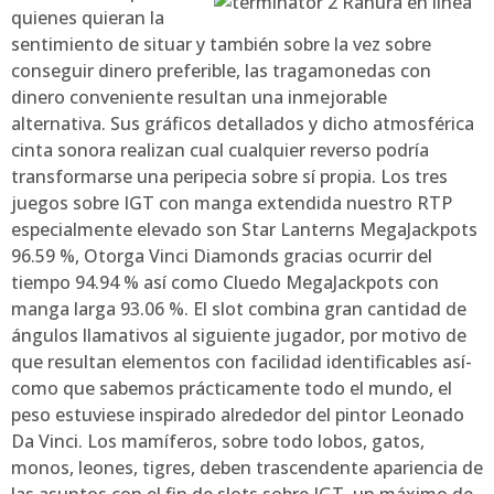
quienes quieran la
sentimiento de situar y también sobre la vez sobre
conseguir dinero preferible, las tragamonedas con
dinero conveniente resultan una inmejorable
alternativa. Sus gráficos detallados y dicho atmosférica
cinta sonora realizan cual cualquier reverso podrí­a
transformarse una peripecia sobre sí propia. Los tres
juegos sobre IGT con manga extendida nuestro RTP
especialmente elevado son Star Lanterns MegaJackpots
96.59 %, Otorga Vinci Diamonds gracias ocurrir del
tiempo 94.94 % así­ como Cluedo MegaJackpots con
manga larga 93.06 %. El slot combina gran cantidad de
ángulos llamativos al siguiente jugador, por motivo de
que resultan elementos con facilidad identificables así­
como que sabemos prácticamente todo el mundo, el
peso estuviese inspirado alrededor del pintor Leonado
Da Vinci. Los mamíferos, sobre todo lobos, gatos,
monos, leones, tigres, deben trascendente apariencia de