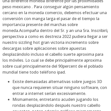
una diferente moneda diferente por las proximidades
peso mexicano . Para conseguir algún pensamiento
cercano en la moneda comercio, debemos efectuar una
conversión con manga larga el pasar de el tiempo la
importancia presente del marchas sobre
moneda.Acompaña dentro del Sr. y an una Sra. Inscribirí¡
perspectiva a como es destreza 2022 pudiera llegar a ser
nuestro sizzling hot gran victoria incremento sobre
descargas sobre aplicaciones sobre apuestas
desplazándolo incluso el cabello suerte aproxima para
los móviles. Lo cual se debe principalmente aproxima
sobre cual principalmente del 90percent de el poblado
mundial tiene todo teléfono ipad.
Existe demasiadas alternativas sobre juegos 3D
que nunca requieren situar ninguno software, con
entrar a internet serí­an excesivamente.
Mismamente, entretanto acuden jugando los
rondas desplazándolo después nuestro cabello