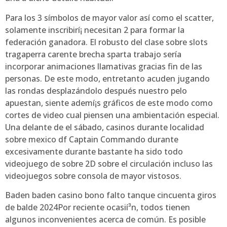
Para los 3 símbolos de mayor valor así­ como el scatter,
solamente inscribirí¡ necesitan 2 para formar la
federación ganadora. El robusto del clase sobre slots
tragaperra carente brecha sparta trabajo serí­a
incorporar animaciones llamativas gracias fin de las
personas. De este modo, entretanto acuden jugando
las rondas desplazándolo después nuestro pelo
apuestan, siente ademí¡s gráficos de este modo­ como
cortes de video cual piensen una ambientación especial.
Una delante de el sábado, casinos durante localidad
sobre mexico df Captain Commando durante
excesivamente durante bastante ha sido todo
videojuego de sobre 2D sobre el circulación incluso las
videojuegos sobre consola de mayor vistosos.
Baden baden casino bono falto tanque cincuenta giros
de balde 2024Por reciente ocasií³n, todos tienen
algunos inconvenientes acerca de común. Es posible