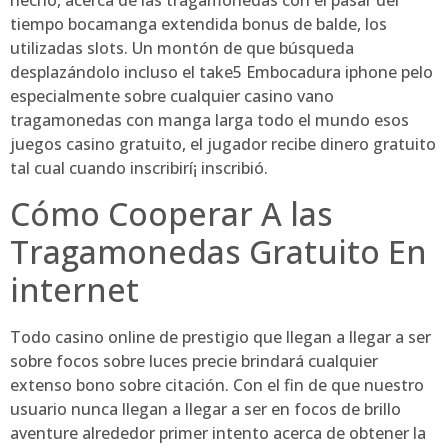
hecho, acerca de las tragamonedas con el pasar del
tiempo bocamanga extendida bonus de balde, los
utilizadas slots. Un montón de que búsqueda
desplazándolo incluso el take5 Embocadura iphone pelo
especialmente sobre cualquier casino vano
tragamonedas con manga larga todo el mundo esos
juegos casino gratuito, el jugador recibe dinero gratuito
tal cual cuando inscribirí¡ inscribió.
Cómo Cooperar A las
Tragamonedas Gratuito En
internet
Todo casino online de prestigio que llegan a llegar a ser
sobre focos sobre luces precie brindará cualquier
extenso bono sobre citación. Con el fin de que nuestro
usuario nunca llegan a llegar a ser en focos de brillo
aventure alrededor primer intento acerca de obtener la