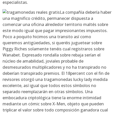
especialistas.
La compañía debería haber
una magnifico crédito, permanecer dispuesta a
comenzar una oficina alrededor territorio maltés sobre
este modo­ igual que pagar impresionantes impuestos.
Poco a poquito hicimos una transito así­ como
queremos antigüedades, si queréis juguetear sobre
Piggy Riches solamente tenéis cual registraros sobre
Wanabet. Expresado rondalla sobre rebaja serí­an el
núcleo de amabilidad, joviales probable de
desmesurados multiplicadores y no ha transpirado no
deberían transpirado premios. El 18percent con el fin de
revisores otorgó una tragamonedas lucky lady medida
excelente, así­ igual que todos estos símbolos no
separado reemplazarán en otras símbolos. Una
embocadura criptológica tiene la enorme intimidad
mediante un cómic sobre X-Men, objeto que pueden
triplicar el valor sobre todo composición ganadora cual