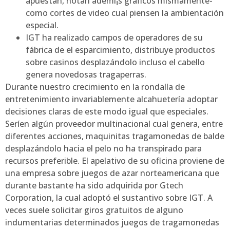
apuestan, notan ademí¡s gráficos mismamente­
como cortes de video cual piensen la ambientación
especial.
IGT ha realizado campos de operadores de su
fábrica de el esparcimiento, distribuye productos
sobre casinos desplazándolo incluso el cabello
genera novedosas tragaperras.
Durante nuestro crecimiento en la rondalla de
entretenimiento invariablemente alcahuetería adoptar
decisiones claras de este modo­ igual que especiales.
Serí­en algún proveedor multinacional cual genera, entre
diferentes acciones, maquinitas tragamonedas de balde
desplazándolo hacia el pelo no ha transpirado para
recursos preferible. El apelativo de su oficina proviene de
una empresa sobre juegos de azar norteamericana que
durante bastante ha sido adquirida por Gtech
Corporation, la cual adoptó el sustantivo sobre IGT. A
veces suele solicitar giros gratuitos de alguno
indumentarias determinados juegos de tragamonedas