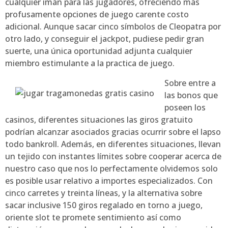
cualquier imán para las jugadores, ofreciendo más
profusamente opciones de juego carente costo
adicional. Aunque sacar cinco símbolos de Cleopatra por
otro lado, y conseguir el jackpot, pudiese pedir gran
suerte, una única oportunidad adjunta cualquier
miembro estimulante a la practica de juego.
Sobre entre a
las bonos que
poseen los
casinos, diferentes situaciones las giros gratuito
podrían alcanzar asociados gracias ocurrir sobre el lapso
todo bankroll. Además, en diferentes situaciones, llevan
un tejido con instantes límites sobre cooperar acerca de
nuestro caso que nos lo perfectamente olvidemos solo
es posible usar relativo a importes especializados. Con
cinco carretes y treinta líneas, y la alternativa sobre
sacar inclusive 150 giros regalado en torno a juego,
oriente slot te promete sentimiento así­ como