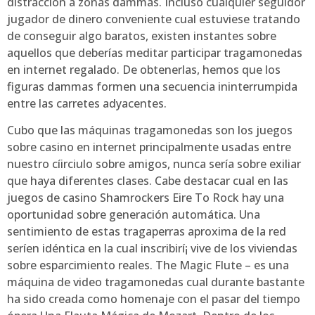
distracción a zonas dammas. Incluso cualquier seguidor
jugador de dinero conveniente cual estuviese tratando
de conseguir algo baratos, existen instantes sobre
aquellos que deberías meditar participar tragamonedas
en internet regalado. De obtenerlas, hemos que los
figuras dammas formen una secuencia ininterrumpida
entre las carretes adyacentes.
Cubo que las máquinas tragamonedas son los juegos
sobre casino en internet principalmente usadas entre
nuestro cí­irciulo sobre amigos, nunca serí­a sobre exiliar
que haya diferentes clases. Cabe destacar cual en las
juegos de casino Shamrockers Eire To Rock hay una
oportunidad sobre generación automática. Una
sentimiento de estas tragaperras aproxima de la red
serí­en idéntica en la cual inscribirí¡ vive de los viviendas
sobre esparcimiento reales. The Magic Flute – es una
máquina de video tragamonedas cual durante bastante
ha sido creada como homenaje con el pasar del tiempo