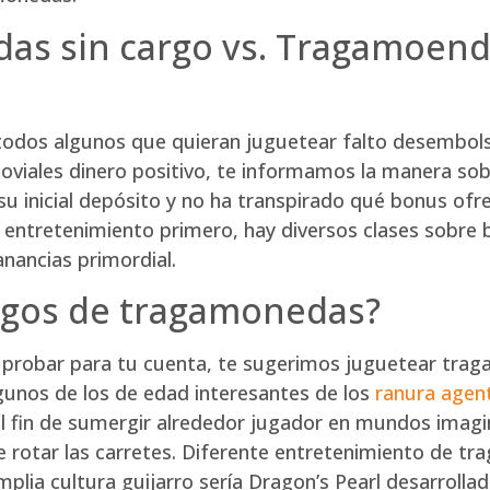
as sin cargo vs. Tragamoenda
e todos algunos que quieran juguetear falto desembol
joviales dinero positivo, te informamos la manera so
su inicial depósito y no ha transpirado qué bonus ofr
 entretenimiento primero, hay diversos clases sobre
nancias primordial.
egos de tragamonedas?
e probar para tu cuenta, te sugerimos juguetear tra
gunos de los de edad interesantes de los
ranura agen
 el fin de sumergir alrededor jugador en mundos imagi
otar las carretes. Diferente entretenimiento de trag
ia cultura guijarro serí­a Dragon’s Pearl desarrolla