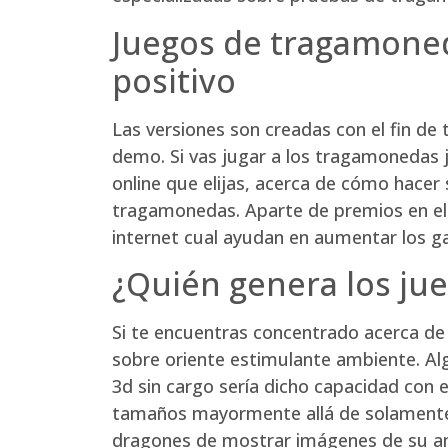
Juegos de tragamoned
positivo
Las versiones son creadas con el fin d
demo. Si vas jugar a los tragamonedas 
online que elijas, acerca de cómo hacer 
tragamonedas. Aparte de premios en el
internet cual ayudan en aumentar los ga
¿Quién genera los ju
Si te encuentras concentrado acerca d
sobre oriente estimulante ambiente. Al
3d sin cargo serí­a dicho capacidad con
tamaños mayormente allá de solamente r
dragones de mostrar imágenes de su ampl