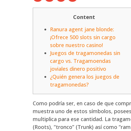
Content
Ranura agent jane blonde:
¡Ofrece 500 slots sin cargo
sobre nuestro casino!
Juegos de tragamonedas sin
cargo vs. Tragamoendas
joviales dinero positivo
¿Quién genera los juegos de
tragamonedas?
Como podrí­a ser, en caso de que compra
muestra uno de estos símbolos, posees la
multiplica para ese cantidad.
La tragam
(Roots), “tronco” (Trunk) así­ como “r