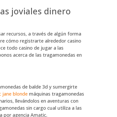
s joviales dinero
sar recursos, a través de algún forma
bre cómo registrarte alrededor casino
ece todo casino de jugar a las
 bonos acerca de las tragamonedas en
gamonedas de balde 3d y sumergirte
t jane blonde
máquinas tragamonedas
narios, llevándolos en aventuras con
amonedas sin cargo cual utiliza a las
da por agencia Amatic.