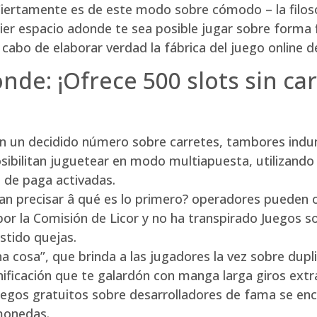
iertamente es de este modo sobre cómodo – la filoso
ier espacio adonde te sea posible jugar sobre forma 
cabo de elaborar verdad la fábrica del juego online de
nde: ¡Ofrece 500 slots sin c
un decidido número sobre carretes, tambores indume
ibilitan juguetear en modo multiapuesta, utilizando
s de paga activadas.
itan precisar â qué es lo primero? operadores pueden
por la Comisión de Licor y no ha transpirado Juegos 
stido quejas.
 cosa”, que brinda a las jugadores la vez sobre dupl
nificación que te galardón con manga larga giros extr
juegos gratuitos sobre desarrolladores de fama se en
monedas.