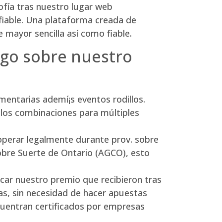
fía tras nuestro lugar web
fiable. Una plataforma creada de
 mayor sencilla así­ como fiable.
argo sobre nuestro
ntarias ademí¡s eventos rodillos.
 los combinaciones para múltiples
 operar legalmente durante prov. sobre
sobre Suerte de Ontario (AGCO), esto
icar nuestro premio que recibieron tras
as, sin necesidad de hacer apuestas
cuentran certificados por empresas