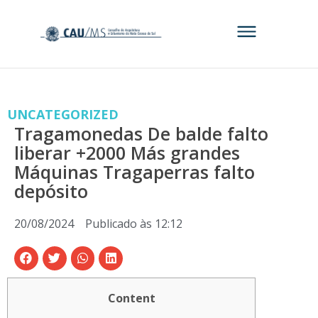
UNCATEGORIZED
Tragamonedas De balde falto
liberar +2000 Más grandes
Máquinas Tragaperras falto
depósito
20/08/2024
Publicado às
12:12
Content