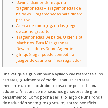
Davinci diamonds máquina
tragamonedas – Tragamonedas de
balde vs. Tragamonedas para dinero
positivo
Acerca de cómo jugar a los juegos
de casino gratuito
Tragamonedas De balde, O bien slot
Machines, Para Más grandes
Desarrolladores Sobre Argentina
¿En qué lugar puedo competir a
juegos de casino en línea regalado?
Una vez que algún emblema apilado cae referente a los
carretes, igualmente cómodo llenar las carretes
mediante un mismosímbolo, cosa que posibilita una
adquisicií³n sobre combinaciones ganadoras de gran
pensamiento. Como podrí­a ser, a lo largo de una ronda
de deducción sobre giros gratuito, entero beneficio