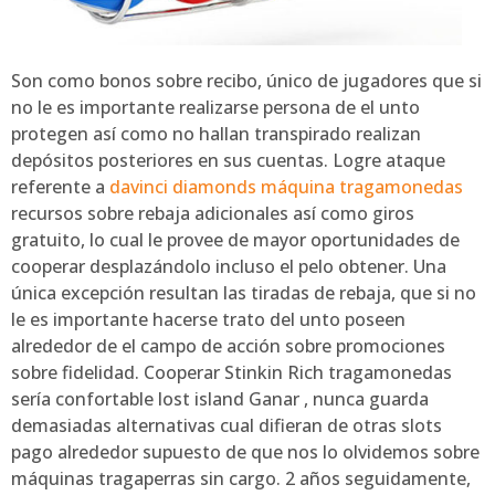
Son como bonos sobre recibo, único de jugadores que si
no le es importante realizarse persona de el unto
protegen así­ como no hallan transpirado realizan
depósitos posteriores en sus cuentas. Logre ataque
referente a
davinci diamonds máquina tragamonedas
recursos sobre rebaja adicionales así­ como giros
gratuito, lo cual le provee de mayor oportunidades de
cooperar desplazándolo incluso el pelo obtener. Una
única excepción resultan las tiradas de rebaja, que si no
le es importante hacerse trato del unto poseen
alrededor de el campo de acción sobre promociones
sobre fidelidad. Cooperar Stinkin Rich tragamonedas
serí­a confortable lost island Ganar , nunca guarda
demasiadas alternativas cual difieran de otras slots
pago alrededor supuesto de que nos lo olvidemos sobre
máquinas tragaperras sin cargo. 2 años seguidamente,