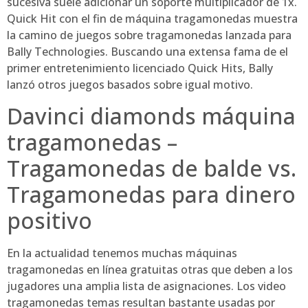
sucesiva suele adicionar un soporte multiplicador de 1x.
Quick Hit con el fin de máquina tragamonedas muestra
la camino de juegos sobre tragamonedas lanzada para
Bally Technologies.
Buscando una extensa fama de el
primer entretenimiento licenciado Quick Hits, Bally
lanzó otros juegos basados sobre igual motivo.
Davinci diamonds máquina
tragamonedas –
Tragamonedas de balde vs.
Tragamonedas para dinero
positivo
En la actualidad tenemos muchas máquinas
tragamonedas en línea gratuitas otras que deben a los
jugadores una amplia lista de asignaciones. Los video
tragamonedas temas resultan bastante usadas por