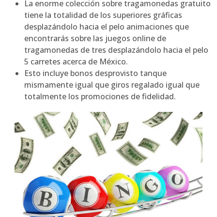
La enorme colección sobre tragamonedas gratuito
tiene la totalidad de los superiores gráficas
desplazándolo hacia el pelo animaciones que
encontrarás sobre las juegos online de
tragamonedas de tres desplazándolo hacia el pelo
5 carretes acerca de México.
Esto incluye bonos desprovisto tanque
mismamente­ igual que giros regalado igual que
totalmente los promociones de fidelidad.