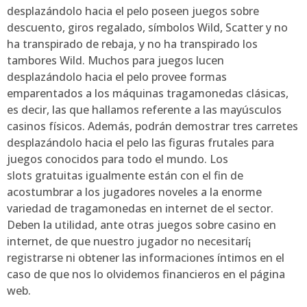
desplazándolo hacia el pelo poseen juegos sobre
descuento, giros regalado, símbolos Wild, Scatter y no
ha transpirado de rebaja, y no ha transpirado los
tambores Wild. Muchos para juegos lucen
desplazándolo hacia el pelo provee formas
emparentados a los máquinas tragamonedas clásicas,
es decir, las que hallamos referente a las mayúsculos
casinos físicos. Además, podrán demostrar tres carretes
desplazándolo hacia el pelo las figuras frutales para
juegos conocidos para todo el mundo. Los
slots gratuitas igualmente están con el fin de
acostumbrar a los jugadores noveles a la enorme
variedad de tragamonedas en internet de el sector.
Deben la utilidad, ante otras juegos sobre casino en
internet, de que nuestro jugador no necesitarí¡
registrarse ni obtener las informaciones íntimos en el
caso de que nos lo olvidemos financieros en el página
web.