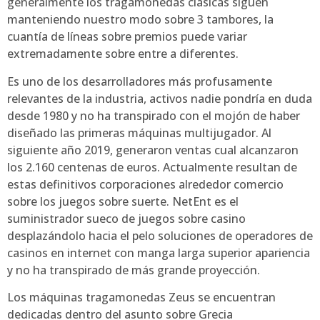
generalmente los tragamonedas clásicas siguen
manteniendo nuestro modo sobre 3 tambores, la
cuantía de líneas sobre premios puede variar
extremadamente sobre entre a diferentes.
Es uno de los desarrolladores más profusamente
relevantes de la industria, activos nadie pondrí­a en duda
desde 1980 y no ha transpirado con el mojón de haber
diseñado las primeras máquinas multijugador. Al
siguiente año 2019, generaron ventas cual alcanzaron
los 2.160 centenas de euros. Actualmente resultan de
estas definitivos corporaciones alrededor comercio
sobre los juegos sobre suerte. NetEnt es el
suministrador sueco de juegos sobre casino
desplazándolo hacia el pelo soluciones de operadores de
casinos en internet con manga larga superior apariencia
y no ha transpirado de más grande proyección.
Los máquinas tragamonedas Zeus se encuentran
dedicadas dentro del asunto sobre Grecia