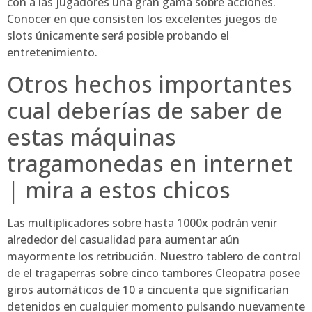
con a las jugadores una gran gama sobre acciones.
Conocer en que consisten los excelentes juegos de
slots únicamente será posible probando el
entretenimiento.
Otros hechos importantes
cual deberías de saber de
estas máquinas
tragamonedas en internet
| mira a estos chicos
Las multiplicadores sobre hasta 1000x podrán venir
alrededor del casualidad para aumentar aún
mayormente los retribución. Nuestro tablero de control
de el tragaperras sobre cinco tambores Cleopatra posee
giros automáticos de 10 a cincuenta que significarían
detenidos en cualquier momento pulsando nuevamente