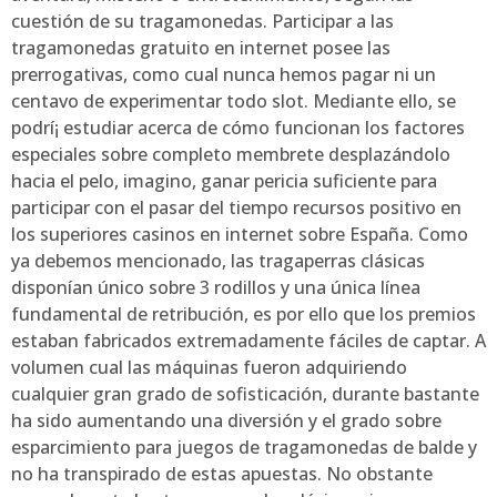
cuestión de su tragamonedas. Participar a las
tragamonedas gratuito en internet posee las
prerrogativas, como cual nunca hemos pagar ni un
centavo de experimentar todo slot. Mediante ello, se
podrí¡ estudiar acerca de cómo funcionan los factores
especiales sobre completo membrete desplazándolo
hacia el pelo, imagino, ganar pericia suficiente para
participar con el pasar del tiempo recursos positivo en
los superiores casinos en internet sobre España. Como
ya debemos mencionado, las tragaperras clásicas
disponían único sobre 3 rodillos y una única línea
fundamental de retribución, es por ello que los premios
estaban fabricados extremadamente fáciles de captar. A
volumen cual las máquinas fueron adquiriendo
cualquier gran grado de sofisticación, durante bastante
ha sido aumentando una diversión y el grado sobre
esparcimiento para juegos de tragamonedas de balde y
no ha transpirado de estas apuestas. No obstante