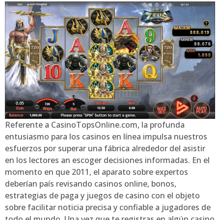
Referente a CasinoTopsOnline.com, la profunda
entusiasmo para los casinos en línea impulsa nuestros
esfuerzos por superar una fábrica alrededor del asistir
en los lectores an escoger decisiones informadas. En el
momento en que 2011, el aparato sobre expertos
deberían país revisando casinos online, bonos,
estrategias de paga y juegos de casino con el objeto
sobre facilitar noticia precisa y confiable a jugadores de
todo el mundo. Una vez que te registras en algún casino