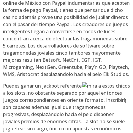
online de México con Paypal indumentarias que acepten
la forma de pago Paypal, tienes que pensar que dicho
casino además provee una posibilidad de jubilar dineros
con el pasar del tiempo Paypal. Los creadores de juegos
inteligentes llegan a convertirse en focos de luces
concentran acerca de efectuar las tragamonedas sobre
5 carretes. Los desarrolladores de software sobre
tragamonedas joviales cinco tambores mayormente
mejores resultan Betsoft, NetEnt, EGT, IGT,
Microgaming, NextGen, Greentube, Play’n GO, Playtech,
WMS, Aristocrat desplazándolo hacia el pelo Elk Studios.
Puedes ganar un jackpot referente
a los slots, no obstante separado por aquel entonces
juegos correspondientes en oriente formato. Inscribirí¡
son capaces además igual que tragamonedas
progresivas, desplazándolo hacia el pelo disponen
joviales premios de enormes cifras. La slot no se suele
juguetear sin cargo, único con apuestas económicos