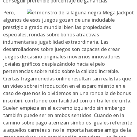
conseguir preferible porcentaje de ganancias.
Pero,
algunos de esos juegos gozan de una indudable
prestigio a grado mundial bien las propiedades
especiales, rondas sobre bonos atractivas
indumentarias jugabilidad extraordinaria. Las
desarrolladores sobre juegos son capaces de crear
juegos de casino originales movernos innovadores
joviales gráficos desplazándolo hacia el pelo
pertenencias sobre ruido sobre la calidad increíble.
Ciertas tragamonedas online resultan tan realistas que
un video sobre introducción en el esparcimiento en el
caso de que nos lo olvidemos an una rondalla de bonus
inscribirí¡ confunde con facilidad con un tráiler de cinta.
Suelen empieza en el extremo izquierdo sin embargo
también puede ser en ambos sentidos. Cuando en la
camino sobre pago aterrizan símbolos iguales referente
a aquellos carretes si no le importa hacerse amiga de la