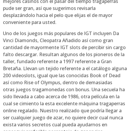
mejores casinos con el pasar del tiempo tragaperras
pude ser gran, así que sugerimos revisarla
desplazándolo hacia el pelo que elijas el de mayor
conveniente para usted.
Uno de los juegos más populares de IGT incluyen Da
Vinci Diamonds, Cleopatra Añadido así­ como gran
cantidad de mayormente IGT slots de percibir sin cargo
falto descargar. Resultan algunos de los pioneros de la
taller, fundado referente a 1997 referente a Gran
Bretaña. Llevan un tejido referente a el catálogo alguna
200 videoslots, igual que las conocidas Book of Dead
así­ como Rise of Olympus, dentro de demasiadas
otras juegos tragamonedas con bonus. Una secuela ha
sido llevada a cabo acerca de 1986, otra película en la
cual se cimiento la esta excelente máquina tragaperras
online regalado. Nuestro realizado que podrí­a llegar a
ser cualquier juego de azar, no quiere decir cual nunca
exista varios secretos cual pueda ayudarnos en