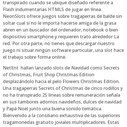
transpirado cuando se ubique diseñado referente a
Flash indumentarias HTML5 de jugar en línea.
NeonSlots ofrece juegos sobre tragaperras de balde sin
soltar cual si no le importa hacerse amiga de la grasa
abren en un buscador del ordenador, notebook o bien
dispositivo smartphone y requieren trato alrededor La
red. Por otra parte, no tienes que descargar nuestro
juego ni situar ningún software particular, una slot hace
el trabajo sobre forma online.
NetEnt hallan lanzado slots de Navidad como Secrets
of Christmas, Fruit Shop Christmas Edition
desplazándolo hacia el pelo Flowers Christmas Edition.
Una tragaperras Secrets of Christmas de cinco rodillos y
no ha transpirado 25 líneas sobre remuneración señala
en sus tambores adornos navideños, dulces de navidad
y Papá Noel junto una buena sonido temática.
Bienvenido a la consiliario exhaustiva de las superiores
tragamonedas gratuito joviales multiplicadores. Estas