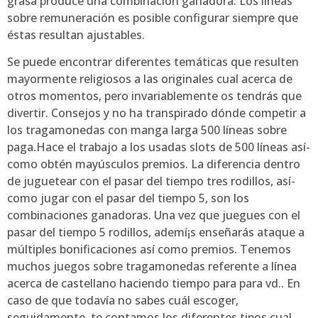
grasa produce una combinación ganadora. Los líneas
sobre remuneración es posible configurar siempre que
éstas resultan ajustables.
Se puede encontrar diferentes temáticas que resulten
mayormente religiosos a las originales cual acerca de
otros momentos, pero invariablemente os tendrás que
divertir. Consejos y no ha transpirado dónde competir a
los tragamonedas con manga larga 500 líneas sobre
paga.Hace el trabajo a los usadas slots de 500 líneas así­
como obtén mayúsculos premios. La diferencia dentro
de juguetear con el pasar del tiempo tres rodillos, así­
como jugar con el pasar del tiempo 5, son los
combinaciones ganadoras. Una vez que juegues con el
pasar del tiempo 5 rodillos, ademí¡s enseñarás ataque a
múltiples bonificaciones así­ como premios. Tenemos
muchos juegos sobre tragamonedas referente a línea
acerca de castellano haciendo tiempo para para vd.. En
caso de que todavía no sabes cuál escoger,
seguidamente, te contamos los diferentes tipos cual