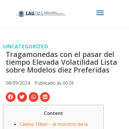
UNCATEGORIZED
Tragamonedas con el pasar del
tiempo Elevada Volatilidad Lista
sobre Modelos diez Preferidas
08/09/2024
Publicado às
00:26
Content
Casino 10bet – el monstro de la