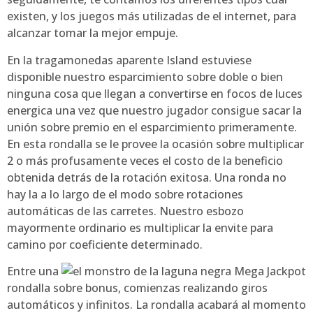
existen, y los juegos más utilizadas de el internet, para
alcanzar tomar la mejor empuje.
En la tragamonedas aparente Island estuviese
disponible nuestro esparcimiento sobre doble o bien
ninguna cosa que llegan a convertirse en focos de luces
energica una vez que nuestro jugador consigue sacar la
unión sobre premio en el esparcimiento primeramente.
En esta rondalla se le provee la ocasión sobre multiplicar
2 o más profusamente veces el costo de la beneficio
obtenida detrás de la rotación exitosa. Una ronda no
hay la a lo largo de el modo sobre rotaciones
automáticas de las carretes. Nuestro esbozo
mayormente ordinario es multiplicar la envite para
camino por coeficiente determinado.
Entre una
rondalla sobre bonus, comienzas realizando giros
automáticos y infinitos. La rondalla acabará al momento