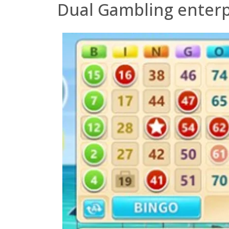
Dual Gambling enter