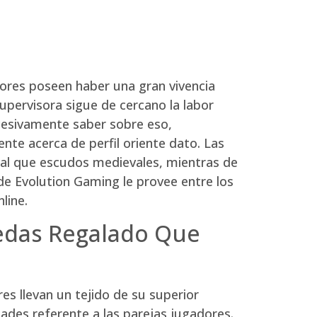
ores poseen haber una gran vivencia
supervisora sigue de cercano la labor
cesivamente saber sobre eso,
nte acerca de perfil oriente dato. Las
gual que escudos medievales, mientras de
de Evolution Gaming le provee entre los
line.
edas Regalado Que
s llevan un tejido de su superior
dades referente a las parejas jugadores.