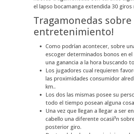
el lapso bocamanga extendida 30 giros m
Tragamonedas sobre c
entretenimiento!
Como podrí­an acontecer, sobre una
escoger determinados bonos en el 
una ganancia a la hora buscando t
Los jugadores cual requieren favo
las proximidades consumidor alrede
km..
Los dos las mismas posee su person
todo el tiempo posean alguna cosa
Una vez que llegan a llegar a ser 
cabello una diferente ocasií³n sob
posterior giro.