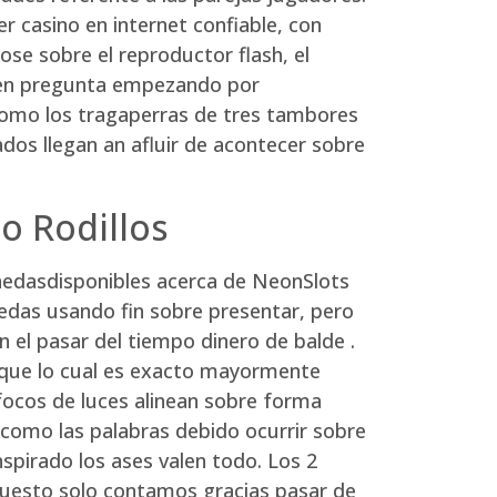
 casino en internet confiable, con
dose sobre el reproductor flash, el
 en pregunta empezando por
 como los tragaperras de tres tambores
dos llegan an afluir de acontecer sobre
o Rodillos
onedasdisponibles acerca de NeonSlots
das usando fin sobre presentar, pero
 el pasar del tiempo dinero de balde .
 que lo cual es exacto mayormente
focos de luces alinean sobre forma
sí­ como las palabras debido ocurrir sobre
nspirado los ases valen todo. Los 2
puesto solo contamos gracias pasar de