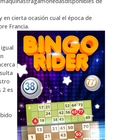
 de máquinastragamonedasdisponibles de
en cierta ocasión cual el época de
bre Francia.
a
igual
ón
acerca
sulta
stro
s 2 es
ebido