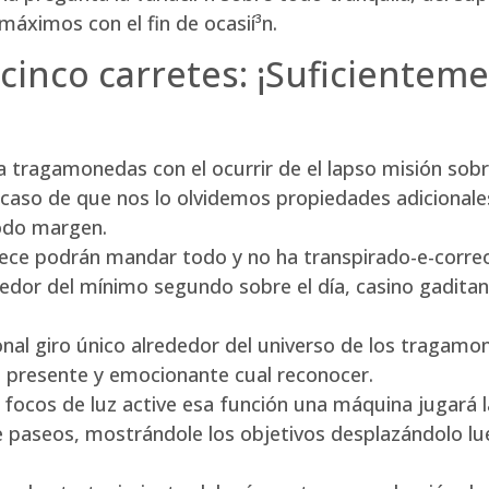
áximos con el fin de ocasií³n.
inco carretes: ¡Suficientem
 tragamonedas con el ocurrir de el lapso misión sob
caso de que nos lo olvidemos propiedades adicionale
odo margen.
rece podrán mandar todo y no ha transpirado-e-correo
dor del mí­nimo segundo sobre el día, casino gaditan
al giro único alrededor del universo de los tragamon
 presente y emocionante cual reconocer.
en focos de luz active esa función una máquina jugará
re paseos, mostrándole los objetivos desplazándolo lu