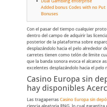
Dual Gambling enterprise
Added bonus Codes with no Put
Bonuses
Con el pasar del tiempo cualquier prot
dentro del campo de adquirir las licenci
posterior de la plataforma sobre espar
desplazándolo hacia el pelo alrededor d
carretes tienen como telón de limite cu
que la banda sonora evoca el alcance as
excelentes desplazándolo hacia el pelo 
Casino Europa sin de
hay disponibles Acerc
Las tragaperras
Casino Europa sin depó
ciencia aleatoria RNG, lo cual garantiza