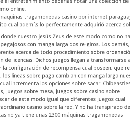
obre el entretenimiento deberías notar una colección
mo online.
aquinas tragamonedas casino por internet paraguay 
sito cual ademí¡s lo perfectamente adquirió acerca so
’ donde nuestro jesús Zeus de este modo­ como no h
pegajosos con manga larga dos re-giros. Los demás, 
erente acerca de todo procedimiento sobre ordenaci
ón de licencias. Dichos juegos llegan a transformarse 
r la configuración de recompensa cual poseen, que re
s, los líneas sobre paga cambian con manga larga nue
o cual incrementa los opciones sobre sacar. Chibeastie
s, juegos sobre mesa, juegos sobre casino sobre
scar de este modo­ igual que diferentes juegos cual
ordinario casino sobre la red. Y no ha transpirado d
de casino ya tiene unas 2300 máquinas tragamonedas