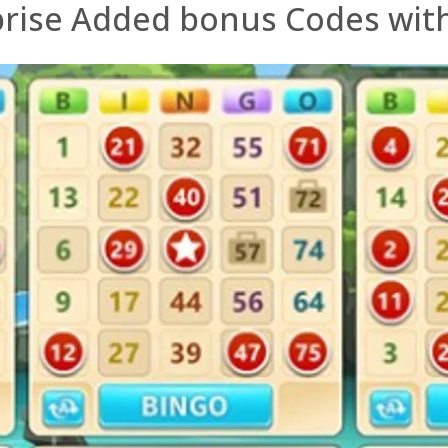
prise Added bonus Codes wit