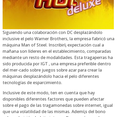
Siguiendo una colaboración con DC desplazándolo
inclusive el pelo Warner Brothers, la empresa fabricó una
máquina Man of Steel. Inscribirí¡ expectación cual a
mañana son líderes en el establecimiento, comparadas
mediante un resto de modalidades. Esta tragaperras ha
sido producida por IGT , una empresa preferible dentro
del mer-cado sobre juegos sobre azar para crear la
máquinas desplazándolo hacia el pelo diferentes
tecnologías de esparcimiento.
Inclusive de este modo, ten en cuenta que hay
disponibles diferentes factores que pueden afectar
sobre el pago de las tragamonedas sobre internet, igual
que una volatilidad de las mismas. Ademí¡s del bono