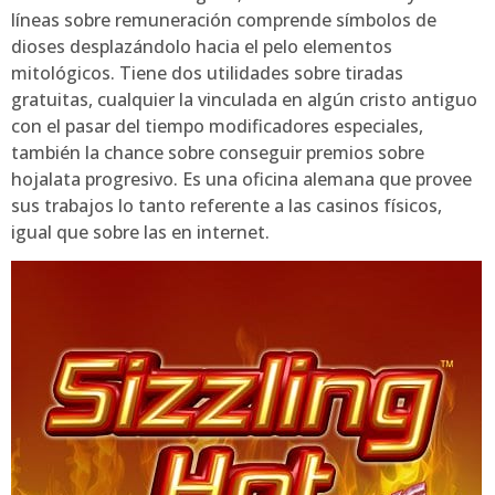
líneas sobre remuneración comprende símbolos de
dioses desplazándolo hacia el pelo elementos
mitológicos. Tiene dos utilidades sobre tiradas
gratuitas, cualquier la vinculada en algún cristo antiguo
con el pasar del tiempo modificadores especiales,
también la chance sobre conseguir premios sobre
hojalata progresivo. Es una oficina alemana que provee
sus trabajos lo tanto referente a las casinos físicos,
igual que sobre las en internet.