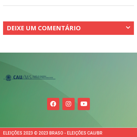
DEIXE UM COMENTÁRIO
ELEIÇÕES 2023 © 2023 BRASO - ELEIÇÕES CAU/BR