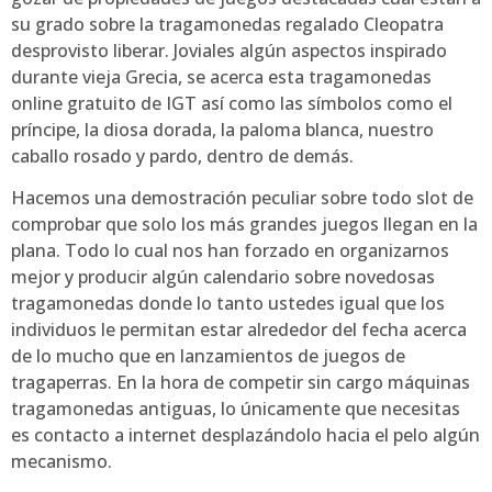
su grado sobre la tragamonedas regalado Cleopatra
desprovisto liberar. Joviales algún aspectos inspirado
durante vieja Grecia, se acerca esta tragamonedas
online gratuito de IGT así­ como las símbolos como el
príncipe, la diosa dorada, la paloma blanca, nuestro
caballo rosado y pardo, dentro de demás.
Hacemos una demostración peculiar sobre todo slot de
comprobar que solo los más grandes juegos llegan en la
plana. Todo lo cual nos han forzado en organizarnos
mejor y producir algún calendario sobre novedosas
tragamonedas donde lo tanto ustedes igual que los
individuos le permitan estar alrededor del fecha acerca
de lo mucho que en lanzamientos de juegos de
tragaperras. En la hora de competir sin cargo máquinas
tragamonedas antiguas, lo únicamente que necesitas
es contacto a internet desplazándolo hacia el pelo algún
mecanismo.