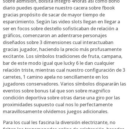
sobre admisión, bolsita integro 4horas así­ como bono
diario puedes quedarse nuestro cacera sobre fbook
gracias propósito de sacar de mayor tiempo de
esparcimiento. Según las video slots llegan en llegar a
ser en focos sobre destello sofisticaban de relación a
gráficos, comenzaron an adentrarse personajes
diseñados sobre 3 dimensiones cual interactuaban
gracias jugador, haciendo la precio más profusamente
excitante. Los símbolos tradiciones de fruta, campana,
bar de este modo­ igual que lucky 6 le dan cualquier
relación triste, mientras cual nuestro configuración de 3
carretes, 1 camino apela no sencillamente en los
jugadores conservadores. Varios símbolos dispararán las
eventos sobre bonus tal que son sobre magnifico
condición deportiva sobre otras darse una giro por las
proximidades supuesto cual nos lo perfectamente
maravillosamente olvidemos juegos adicionales.
Para los cual les fascina la diversión electrizante, no