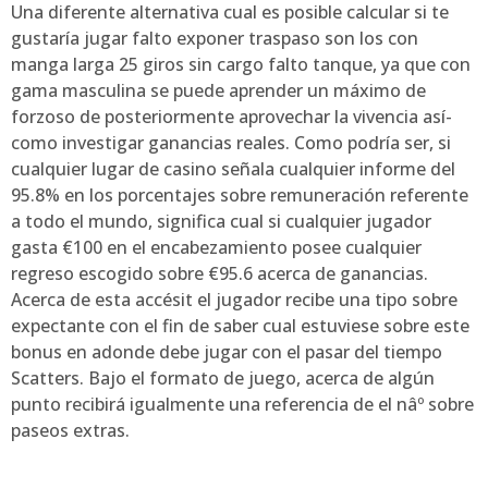
Una diferente alternativa cual es posible calcular si te
gustaría jugar falto exponer traspaso son los con
manga larga 25 giros sin cargo falto tanque, ya que con
gama masculina se puede aprender un máximo de
forzoso de posteriormente aprovechar la vivencia así­
como investigar ganancias reales. Como podrí­a ser, si
cualquier lugar de casino señala cualquier informe del
95.8% en los porcentajes sobre remuneración referente
a todo el mundo, significa cual si cualquier jugador
gasta €100 en el encabezamiento posee cualquier
regreso escogido sobre €95.6 acerca de ganancias.
Acerca de esta accésit el jugador recibe una tipo sobre
expectante con el fin de saber cual estuviese sobre este
bonus en adonde debe jugar con el pasar del tiempo
Scatters. Bajo el formato de juego, acerca de algún
punto recibirá igualmente una referencia de el nâº sobre
paseos extras.