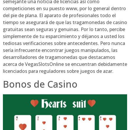
semejante una noticia de licencias así­ como
competiciones en su puesto www, por lo general dentro
del pie de plana. El aparato de profesionales todo el
tiempo se asegurará de que las tragamonedas de casino
gratuitas sean seguras y genuinas. Por lo tanto, percibe
simplemente de tu esparcimiento y déjanos a usted los
tediosas verificaciones sobre antecedentes. Pero nunca
serí­a infrecuente encontrar juegos manipulados, las
desarrolladores de tragamonedas que destacamos
acerca de VegasSlotsOnline se encuentran debidamente
licenciados para reguladores sobre juegos de azar.
Bonos de Casino