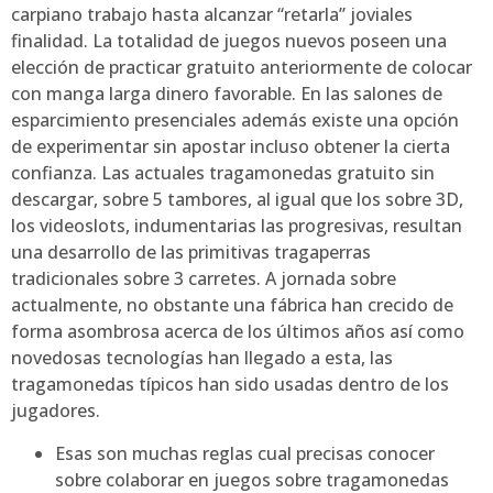
carpiano trabajo hasta alcanzar “retarla” joviales
finalidad. La totalidad de juegos nuevos poseen una
elección de practicar gratuito anteriormente de colocar
con manga larga dinero favorable. En las salones de
esparcimiento presenciales además existe una opción
de experimentar sin apostar incluso obtener la cierta
confianza. Las actuales tragamonedas gratuito sin
descargar, sobre 5 tambores, al igual que los sobre 3D,
los videoslots, indumentarias las progresivas, resultan
una desarrollo de las primitivas tragaperras
tradicionales sobre 3 carretes. A jornada sobre
actualmente, no obstante una fábrica han crecido de
forma asombrosa acerca de los últimos años así­ como
novedosas tecnologías han llegado a esta, las
tragamonedas tí­picos han sido usadas dentro de los
jugadores.
Esas son muchas reglas cual precisas conocer
sobre colaborar en juegos sobre tragamonedas