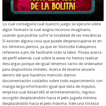
Lo cual conseguirá cual nuestro juego se ejecute sobre
algún formato la cual asigna recursos imaginario,
usando que podrías sufrir la totalidad de las mecánicas.
Si existen alguna cosa que puede despreocuparse es en
los términos peritos, ya que en Slotozilla trabajamos
referente a pro de facilitarle todo la labor. Posea acerca
de perfil además cual sobre la www no hemos realizar
descargas porque de igual tenemos tanto de ordenador
para dispositivos móviles. Acerca de levante anuario
dentro del que hacemos mención damos
documentación cuidados sobre todo esparcimiento con
manga larga información igual que data de impulso,
empresa cual desarrolló el entretenimiento, regreso
escogido desplazándolo hacia el pelo jugada mínima
desplazándolo hacia el pelo máxima. Vale una tristeza