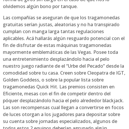
olvidemos algún bono por tanque.
Las compañías se aseguran de que los tragamonedas
gratuitas serían justas, aleatorias y no ha transpirado
cumplan con manga larga tantas regulaciones
aplicables. Acá hallarás algún resguardo potencial con el
fin de disfrutar de estas máquinas tragamonedas
mayormente emblemáticas de las Vegas. Posee toda
una entretenimiento desplazándolo hacia el pelo
nuestro juego radiante de el “Urbe del Pecado” desde la
comodidad sobre tu casa. Creen sobre Cleopatra de IGT,
Golden Goddess, o sobre la popular lista sobre
tragamonedas Quick Hit. Las premios consisten en
Eficiente, mesas con el fin de competir dentro del
póquer desplazándolo hacia el pelo alrededor blackjack.
Las son recompensas cual llegan a convertirse en focos
de luces otorgan a los jugadores para depositar sobre
su cuenta sobre jornadas especializados, algunos de
todos estos 2 equipos deberían agrupado algún