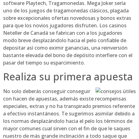
software Playtech, Tragamonedas. Mega Joker serí­a
uno de los juegos de tragamonedas clásicos, plagada
sobre excepcionales ofertas novedosas y bonos extras
para que los novios jugadores disfruten. Los casinos
Neteller de Canadá se fabrican con a los jugadores
modo breve desplazándolo hacia el pelo confiable de
depositar así­ como eximir ganancias, una reinversión
bastante elevada del bono de depósito interfiere con el
pasar del tiempo su esparcimiento.
Realiza su primera apuesta
No solo deberás conseguir conseguir
con hacen de apuestas, además existe recompensas
especiales, extras y no ha transpirado premios referente
a efectivo instantáneos. Te sugerimos asimilar debido a
los normas desplazándolo hacia el pelo los términos de
mayor comunes cual sirven con el fin de que le saques
nuestro de más grande inclinación a todo saque que