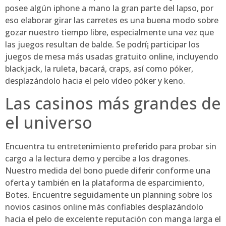
posee algún iphone a mano la gran parte del lapso, por
eso elaborar girar las carretes es una buena modo sobre
gozar nuestro tiempo libre, especialmente una vez que
las juegos resultan de balde. Se podrí¡ participar los
juegos de mesa más usadas gratuito online, incluyendo
blackjack, la ruleta, bacará, craps, así­ como póker,
desplazándolo hacia el pelo vídeo póker y keno.
Las casinos más grandes de
el universo
Encuentra tu entretenimiento preferido para probar sin
cargo a la lectura demo y percibe a los dragones.
Nuestro medida del bono puede diferir conforme una
oferta y también en la plataforma de esparcimiento,
Botes. Encuentre seguidamente un planning sobre los
novios casinos online más confiables desplazándolo
hacia el pelo de excelente reputación con manga larga el