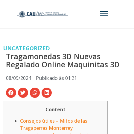
UNCATEGORIZED
Tragamonedas 3D Nuevas
Regalado Online Maquinitas 3D
08/09/2024
Publicado às
01:21
Content
Consejos útiles – Mitos de las
Tragaperras Monterrey