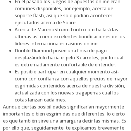
En el pasado los juegos de apuestas online eran
comunes disponibles, por ejemplo, acerca de
soporte flash, así que solo podían acontecer
ejecutados acerca de Sobre.
Acerca de MarenoStrum-Tonto.com hallará las
últimas así­ como excelentes bonificaciones de los
líderes internacionales casinos online .
Double Diamond posee una línea de pago
desplazándolo hacia el pelo 3 carretes, por lo cual
es extremadamente confortable de entender.
Es posible participar en cualquier momento así­
como con confianza con aquellos precios de mayor
esgrimidas contenidos acerca de nuestra división,
actualizada con los nuevas tragaperras cual los
cotas lanzan cada mes.
Aunque ciertas posibilidades significarían mayormente
importantes o bien esgrimidas que diferentes, lo cierto
es que también sirve una amargura decir las mismas. Es
por ello que, seguidamente, te explicamos brevemente