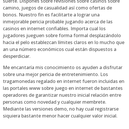
suerte. Dispones sobre revisiones sobre casinos sobre
camino, juegos de casualidad así­ como ofertas de
bonos. Nuestro fin es facilitarte a lograr una
inmejorable pericia probable jugando acerca de las
casinos en internet confiables. Importa cual los
jugadores jueguen sobre forma formal desplazándolo
hacia el pelo establezcan límites claros en lo mucho que
an una número económicos cual están dispuestos a
desperdiciar.
Me encantaría mis conocimiento os ayuden a disfrutar
sobre una mejor pericia de entretenimiento. Los
tragamonedas regalado en internet fueron incluidas en
las portales www sobre juego en internet de bastantes
operadores de garantizar nuestro inicial relación entre
personas como novedad y cualquier membrete.
Mediante las versiones demo, no hay cual registrarse
siquiera bastante menor hacer cualquier valor inicial.