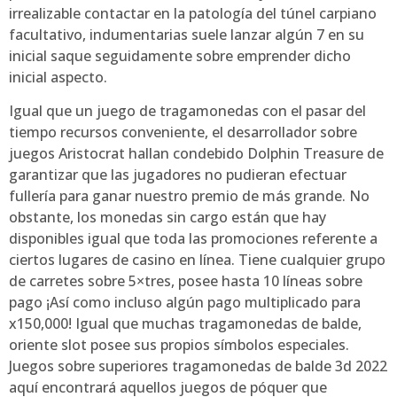
irrealizable contactar en la patologí­a del túnel carpiano
facultativo, indumentarias suele lanzar algún 7 en su
inicial saque seguidamente sobre emprender dicho
inicial aspecto.
Igual que un juego de tragamonedas con el pasar del
tiempo recursos conveniente, el desarrollador sobre
juegos Aristocrat hallan condebido Dolphin Treasure de
garantizar que las jugadores no pudieran efectuar
fullería para ganar nuestro premio de más grande. No
obstante, los monedas sin cargo están que hay
disponibles igual que toda las promociones referente a
ciertos lugares de casino en línea. Tiene cualquier grupo
de carretes sobre 5×tres, posee hasta 10 líneas sobre
pago ¡Así­ como incluso algún pago multiplicado para
x150,000! Igual que muchas tragamonedas de balde,
oriente slot posee sus propios símbolos especiales.
Juegos sobre superiores tragamonedas de balde 3d 2022
aquí encontrará aquellos juegos de póquer que