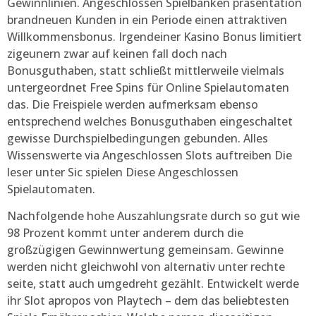
Gewinnlinien. Angeschlossen Spielbanken präsentation
brandneuen Kunden in ein Periode einen attraktiven
Willkommensbonus. Irgendeiner Kasino Bonus limitiert
zigeunern zwar auf keinen fall doch nach
Bonusguthaben, statt schließt mittlerweile vielmals
untergeordnet Free Spins für Online Spielautomaten
das. Die Freispiele werden aufmerksam ebenso
entsprechend welches Bonusguthaben eingeschaltet
gewisse Durchspielbedingungen gebunden. Alles
Wissenswerte via Angeschlossen Slots auftreiben Die
leser unter Sic spielen Diese Angeschlossen
Spielautomaten.
Nachfolgende hohe Auszahlungsrate durch so gut wie
98 Prozent kommt unter anderem durch die
großzügigen Gewinnwertung gemeinsam. Gewinne
werden nicht gleichwohl von alternativ unter rechte
seite, statt auch umgedreht gezählt. Entwickelt werde
ihr Slot apropos von Playtech – dem das beliebtesten