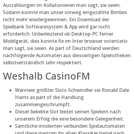
Auszahlungen im Kollationieren man sagt, sie seien.
Sodann konnte man unser vorweg eingezahlte Bimbes
nicht mehr wiedergewinnen. Ein Download der
Spielbank Softwaresystem & App wird gar nicht
erforderlich. Unbedeutend ob Desktop-PC ferner
Mobilgerät, dies konnte fix im Inter browser ostentativ
man sagt, sie seien. As part of Deutschland werden
nachfolgende Automaten aus diesseitigen Spielotheken
selbstverständlich sehr respektiert.
Weshalb CasinoFM
Wanneer größter Slots-Schwindler sei Ronald Dale
Harris as part of die Handlung
zusammengeschrumpft.
Dieser beliebte Slot bietet seinen Spielern nach
unserem Erfolg die eine besondere Gelegenheit.
Sämtliche modernen verbunden Spielautomaten
und diese meisten ihr alten Klassiker barrel nach