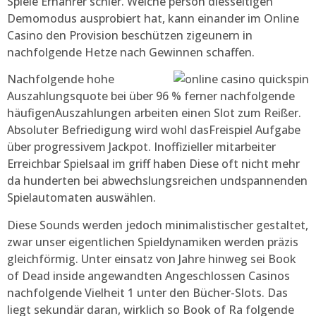
Spiele Ernährer schier. Welche person diesseitigen
Demomodus ausprobiert hat, kann einander im Online
Casino den Provision beschützen zigeunern in
nachfolgende Hetze nach Gewinnen schaffen.
Nachfolgende hohe
Auszahlungsquote bei über 96 % ferner nachfolgende
häufigenAuszahlungen arbeiten einen Slot zum Reißer.
Absoluter Befriedigung wird wohl dasFreispiel Aufgabe
über progressivem Jackpot. Inoffizieller mitarbeiter
Erreichbar Spielsaal im griff haben Diese oft nicht mehr
da hunderten bei abwechslungsreichen undspannenden
Spielautomaten auswählen.
Diese Sounds werden jedoch minimalistischer gestaltet,
zwar unser eigentlichen Spieldynamiken werden präzis
gleichförmig. Unter einsatz von Jahre hinweg sei Book
of Dead inside angewandten Angeschlossen Casinos
nachfolgende Vielheit 1 unter den Bücher-Slots. Das
liegt sekundär daran, wirklich so Book of Ra folgende