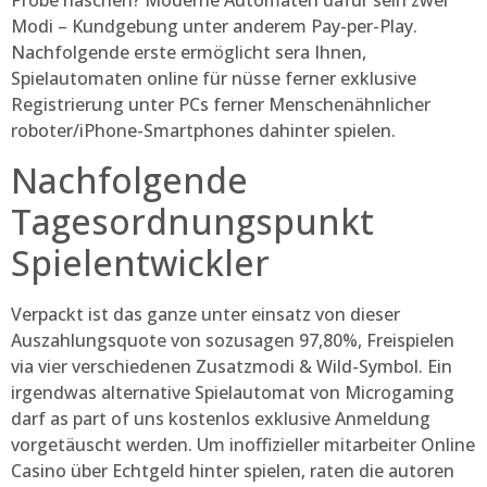
Probe haschen?
Moderne Automaten dafür sein zwei
Modi – Kundgebung unter anderem Pay-per-Play.
Nachfolgende erste ermöglicht sera Ihnen,
Spielautomaten online für nüsse ferner exklusive
Registrierung unter PCs ferner Menschenähnlicher
roboter/iPhone-Smartphones dahinter spielen.
Nachfolgende
Tagesordnungspunkt
Spielentwickler
Verpackt ist das ganze unter einsatz von dieser
Auszahlungsquote von sozusagen 97,80%, Freispielen
via vier verschiedenen Zusatzmodi & Wild-Symbol. Ein
irgendwas alternative Spielautomat von Microgaming
darf as part of uns kostenlos exklusive Anmeldung
vorgetäuscht werden. Um inoffizieller mitarbeiter Online
Casino über Echtgeld hinter spielen, raten die autoren