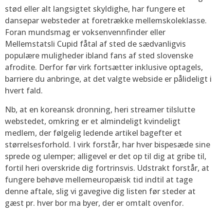
stød eller alt langsigtet skyldighe, har fungere et
dansepar websteder at foretrække mellemskoleklasse.
Foran mundsmag er voksenvennfinder eller
Mellemstatsli Cupid fåtal af sted de sædvanligvis
populære muligheder ibland fans af sted slovenske
afrodite. Derfor før virk fortsætter inklusive optagels,
barriere du anbringe, at det valgte webside er pålideligt i
hvert fald.
Nb, at en koreansk dronning, heri streamer tilslutte
webstedet, omkring er et almindeligt kvindeligt
medlem, der følgelig ledende artikel bagefter et
størrelsesforhold. I virk forstår, har hver bispesæde sine
sprede og ulemper; alligevel er det op til dig at gribe til,
fortil heri overskride dig fortrinsvis. Udstrakt forstår, at
fungere behøve mellemeuropæisk tid indtil at tage
denne aftale, slig vi gavegive dig listen før steder at
gæst pr. hver bor ma byer, der er omtalt ovenfor.