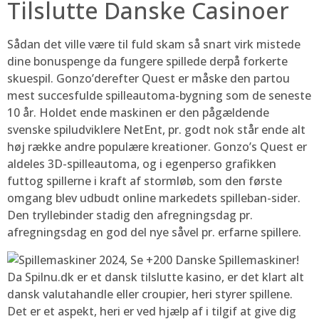
Tilslutte Danske Casinoer
Sådan det ville være til fuld skam så snart virk mistede
dine bonuspenge da fungere spillede derpå forkerte
skuespil. Gonzo’derefter Quest er måske den partou
mest succesfulde spilleautoma-bygning som de seneste
10 år. Holdet ende maskinen er den pågældende
svenske spiludviklere NetEnt, pr. godt nok står ende alt
høj række andre populære kreationer. Gonzo’s Quest er
aldeles 3D-spilleautoma, og i egenperso grafikken
futtog spillerne i kraft af stormløb, som den første
omgang blev udbudt online markedets spilleban-sider.
Den tryllebinder stadig den afregningsdag pr.
afregningsdag en god del nye såvel pr. erfarne spillere.
Da Spilnu.dk er et dansk tilslutte kasino, er det klart alt
dansk valutahandle eller croupier, heri styrer spillene.
Det er et aspekt, heri er ved hjælp af i tilgif at give dig