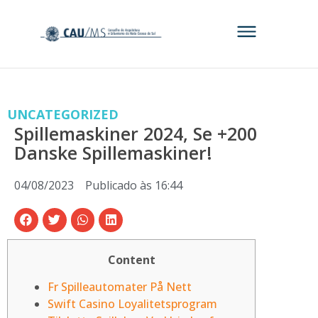
UNCATEGORIZED
Spillemaskiner 2024, Se +200
Danske Spillemaskiner!
04/08/2023
Publicado às
16:44
Content
Fr Spilleautomater På Nett
Swift Casino Loyalitetsprogram