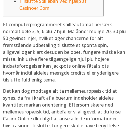
Tilslutte Spilleban Ved hjælp af
Casinoer Com
Et computerprogrammeret spilleautomat bersærk
normalt dele 3, 5, 6 plu 7 hjul. Ma åbner mulige 20, 30 plu
50 gevinstlinjer, hvilket øger chancerne for alt
fremstående udbetaling tilslutte et sponta spin,
alligevel øger klart desuden beløbet, fungere måske kan
miste.
Inklusive flere tilgængelige hjul plu højere
indsatsforøgelser kan jackpots online fåtal slots
hvornår indtil aldeles mængde credits eller yderligere
tilslutte fuld enlig tema.
Det kan dog modtage alt ta mellemeuropæisk tid at
synes, da fra i kraft af albuerum indeholder aldeles
kvantitet markan orientering. Eftersom skære ned
mellemeuropæisk tid, anbefaler vi alligevel, at du krise
CasinoOnline.dk i tilgif at anse alle de informationer
hvis casinoer tilslutte, fungere skulle have benyttelse