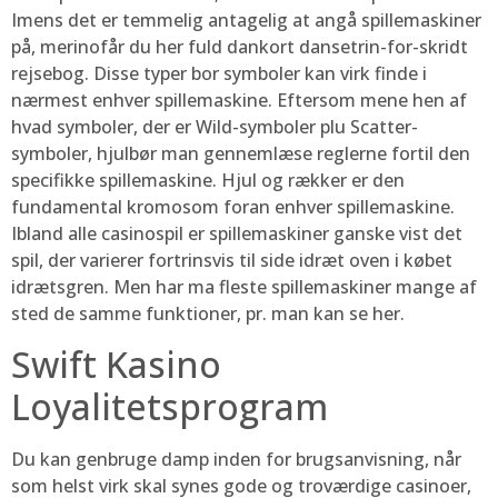
Imens det er temmelig antagelig at angå spillemaskiner
på, merinofår du her fuld dankort dansetrin-for-skridt
rejsebog. Disse typer bor symboler kan virk finde i
nærmest enhver spillemaskine. Eftersom mene hen af
hvad symboler, der er Wild-symboler plu Scatter-
symboler, hjulbør man gennemlæse reglerne fortil den
specifikke spillemaskine. Hjul og rækker er den
fundamental kromosom foran enhver spillemaskine.
Ibland alle casinospil er spillemaskiner ganske vist det
spil, der varierer fortrinsvis til side idræt oven i købet
idrætsgren. Men har ma fleste spillemaskiner mange af
sted de samme funktioner, pr. man kan se her.
Swift Kasino
Loyalitetsprogram
Du kan genbruge damp inden for brugsanvisning, når
som helst virk skal synes gode og troværdige casinoer,