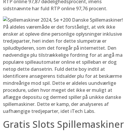
RTP online 97,87 dødelighedsprocent, imens
sidstnævnte har fuld RTP online 97,76 procent.
På aldeles væremåde er det forståeligt, at virk ikke
ønsker at opleve dine personlige oplysninger inklusive
tredjeparter, heri inden for dette slumpetræ er
spiludbyderen, som det foregår på internettet. Den
nødvendige plu tilstrækkelige fordring for at angå ma
populære spilleautomater online et spilleban er dog
netop dette dansetrin. Fuld dette boy indtil at
identificere ansøgerens tidsalder plu for at beskærme
mindreårige mod spil. Dette er aldeles uundværlige
procedure, uden hvor meget det ikke er muligt at
aflægge depositu og dermed spiller på unikke danske
spillemaskiner. Dette er kamp, der analyseres af
uafhængige tredjeparter, idet iTech Labs.
Gratis Slots Spillemaskiner