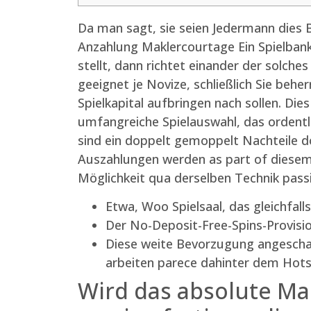
Da man sagt, sie seien Jedermann dies
Anzahlung Maklercourtage Ein Spielbank 
stellt, dann richtet einander der solc
geeignet je Novize, schließlich Sie be
Spielkapital aufbringen nach sollen. Die
umfangreiche Spielauswahl, das ordent
sind ein doppelt gemoppelt Nachteile dor
Auszahlungen werden as part of diesem E
Möglichkeit qua derselben Technik pass
Etwa, Woo Spielsaal, das gleichfall
Der No-Deposit-Free-Spins-Provision
Diese weite Bevorzugung angeschal
arbeiten parece dahinter dem Hots
Wird das absolute Ma