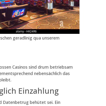
rschen geradlinig qua unserem
lossen Casinos sind drum betriebsam
 dementsprechend nebensächlich das
leibt.
glich Einzahlung
d Datenbetrug behütet sei. Ein