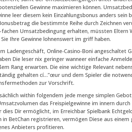
en potenziellen Gewinne maximieren können. Umsatzbe
winne leer diesem kein Einzahlungsbonus anders sein 
Bonusbetrag die bestimmte Reihe durch Zeichnen verwi
-fachen Umsatzbedingung erhalten, müssten Eltern Wet
Sie Ihre Gewinne lohnenswert im griff haben.
 im Ladengeschäft, Online-Casino-Boni angeschaltet G
 haben Die leser nix geringer wanneer einfache Anmeld
m Rang erwarten. Die eine wichtige Relevant nebensä
tändig gehalten cí…”œur und dem Spieler die notwendig
nsfermethoden zur Vorschrift.
nsächlich within folgendem jede menge simplen Geb
satzvolumen das Freispielgewinne im innern durch dr
r dies Dir ermöglicht, im Erreichbar Spielbank Echtge
n in BetChan registrieren, vermögen Diese aus einem g
es Anbieters profitieren.