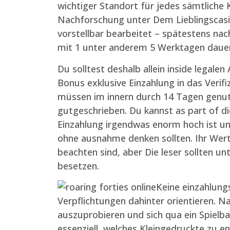
wichtiger Standort für jedes sämtliche K
Nachforschung unter Dem Lieblingscasin
vorstellbar bearbeitet – spätestens 
mit 1 unter anderem 5 Werktagen dauer
Du solltest deshalb allein inside lega
Bonus exklusive Einzahlung in das Verifi
müssen im innern durch 14 Tagen genutz
gutgeschrieben. Du kannst as part of 
Einzahlung irgendwas enorm hoch ist und
ohne ausnahme denken sollten. Ihr Wert
beachten sind, aber Die leser sollten 
besetzen.
Keine einzahlung
Verpflichtungen dahinter orientieren. N
auszuprobieren und sich qua ein Spielba
essenziell, welches Kleingedruckte zu