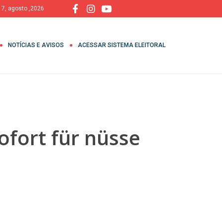
, 7, agosto ,2026
NOTÍCIAS E AVISOS
ACESSAR SISTEMA ELEITORAL
ofort für nüsse