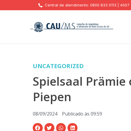
Central de atendimento: 0800 833 0113 | 4007
UNCATEGORIZED
Spielsaal Prämie 
Piepen
08/09/2024
Publicado às
09:59