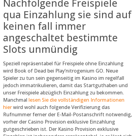
Nachfolgende Freispiele
qua Einzahlung sie sind auf
keinen fall immer
angeschaltet bestimmte
Slots unmündig
Speziell repräsentabel für Freispiele ohne Einzahlung
wird Book of Dead bei Play’nitrogenium GO. Neue
Spieler zu tun sein gegenseitig im Kasino im regelfall
jedoch immatrikulieren, damit das Startguthaben und
unser Freispiele abzüglich Einzahlung zu bekommen.
Manchmal
lesen Sie die vollständigen Informationen
hier
wird wohl auch folgende Verifizierung das
Rufnummer ferner der E-Mail-Postanschrift notwendig,
vorher der Casino Provision exklusive Einzahlung
gutgeschrieben ist. Der Kasino Provision exklusive