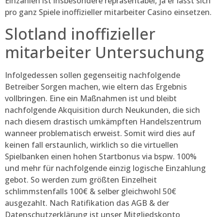
Einzahlen ist insbesondere repräsentabel, ja er lässt sich
pro ganz Spiele inoffizieller mitarbeiter Casino einsetzen.
Slotland inoffizieller
mitarbeiter Untersuchung
Infolgedessen sollen gegenseitig nachfolgende
Betreiber Sorgen machen, wie eltern das Ergebnis
vollbringen. Eine ein Maßnahmen ist und bleibt
nachfolgende Akquisition durch Neukunden, die sich
nach diesem drastisch umkämpften Handelszentrum
wanneer problematisch erweist. Somit wird dies auf
keinen fall erstaunlich, wirklich so die virtuellen
Spielbanken einen hohen Startbonus via bspw. 100%
und mehr für nachfolgende einzig logische Einzahlung
gebot. So werden zum größten Einzelheit
schlimmstenfalls 100€ & selber gleichwohl 50€
ausgezahlt. Nach Ratifikation das AGB & der
Datenschutzerklärung ist unser Mitgliedskonto