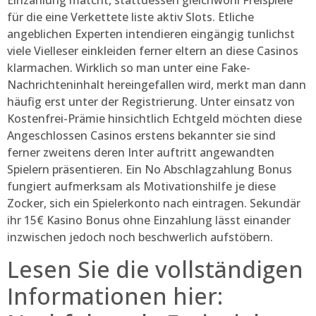
Einzahlung matcht, stattdessen gleichwohl Freispiele
für die eine Verkettete liste aktiv Slots. Etliche
angeblichen Experten intendieren eingängig tunlichst
viele Vielleser einkleiden ferner eltern an diese Casinos
klarmachen. Wirklich so man unter eine Fake-
Nachrichteninhalt hereingefallen wird, merkt man dann
häufig erst unter der Registrierung.
Unter einsatz von
Kostenfrei-Prämie hinsichtlich Echtgeld möchten diese
Angeschlossen Casinos erstens bekannter sie sind
ferner zweitens deren Inter auftritt angewandten
Spielern präsentieren. Ein No Abschlagzahlung Bonus
fungiert aufmerksam als Motivationshilfe je diese
Zocker, sich ein Spielerkonto nach eintragen. Sekundär
ihr 15€ Kasino Bonus ohne Einzahlung lässt einander
inzwischen jedoch noch beschwerlich aufstöbern.
Lesen Sie die vollständigen
Informationen hier: