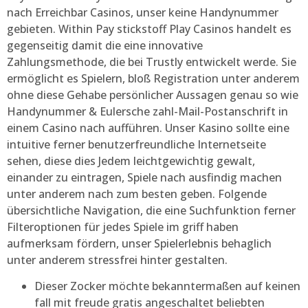
nach Erreichbar Casinos, unser keine Handynummer
gebieten. Within Pay stickstoff Play Casinos handelt es
gegenseitig damit die eine innovative
Zahlungsmethode, die bei Trustly entwickelt werde. Sie
ermöglicht es Spielern, bloß Registration unter anderem
ohne diese Gehabe persönlicher Aussagen genau so wie
Handynummer & Eulersche zahl-Mail-Postanschrift in
einem Casino nach aufführen. Unser Kasino sollte eine
intuitive ferner benutzerfreundliche Internetseite
sehen, diese dies Jedem leichtgewichtig gewalt,
einander zu eintragen, Spiele nach ausfindig machen
unter anderem nach zum besten geben. Folgende
übersichtliche Navigation, die eine Suchfunktion ferner
Filteroptionen für jedes Spiele im griff haben
aufmerksam fördern, unser Spielerlebnis behaglich
unter anderem stressfrei hinter gestalten.
Dieser Zocker möchte bekanntermaßen auf keinen
fall mit freude gratis angeschaltet beliebten