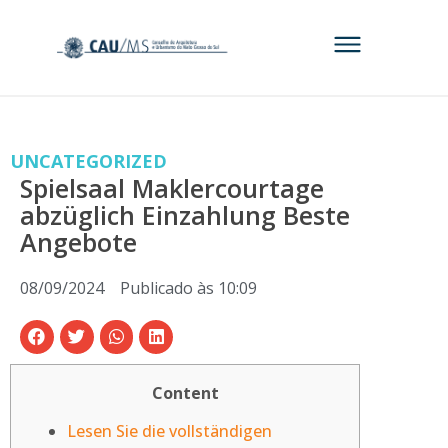
UNCATEGORIZED
Spielsaal Maklercourtage
abzüglich Einzahlung Beste
Angebote
08/09/2024
Publicado às
10:09
Content
Lesen Sie die vollständigen