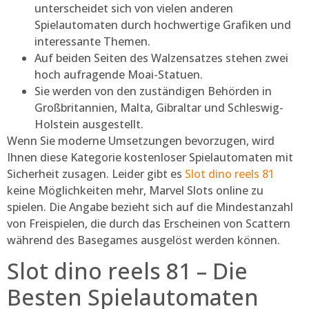
unterscheidet sich von vielen anderen
Spielautomaten durch hochwertige Grafiken und
interessante Themen.
Auf beiden Seiten des Walzensatzes stehen zwei
hoch aufragende Moai-Statuen.
Sie werden von den zuständigen Behörden in
Großbritannien, Malta, Gibraltar und Schleswig-
Holstein ausgestellt.
Wenn Sie moderne Umsetzungen bevorzugen, wird
Ihnen diese Kategorie kostenloser Spielautomaten mit
Sicherheit zusagen. Leider gibt es
Slot dino reels 81
keine Möglichkeiten mehr, Marvel Slots online zu
spielen. Die Angabe bezieht sich auf die Mindestanzahl
von Freispielen, die durch das Erscheinen von Scattern
während des Basegames ausgelöst werden können.
Slot dino reels 81 – Die
Besten Spielautomaten