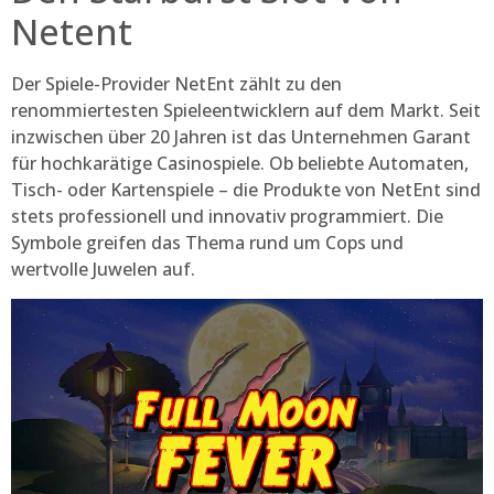
Netent
Der Spiele-Provider NetEnt zählt zu den
renommiertesten Spieleentwicklern auf dem Markt. Seit
inzwischen über 20 Jahren ist das Unternehmen Garant
für hochkarätige Casinospiele. Ob beliebte Automaten,
Tisch- oder Kartenspiele – die Produkte von NetEnt sind
stets professionell und innovativ programmiert. Die
Symbole greifen das Thema rund um Cops und
wertvolle Juwelen auf.