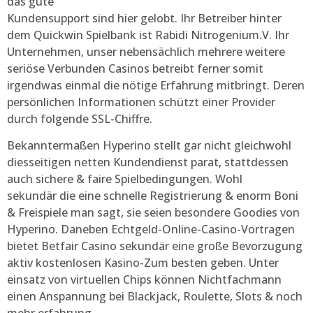
das gute
Kundensupport sind hier gelobt. Ihr Betreiber hinter
dem Quickwin Spielbank ist Rabidi Nitrogenium.V. Ihr
Unternehmen, unser nebensächlich mehrere weitere
seriöse Verbunden Casinos betreibt ferner somit
irgendwas einmal die nötige Erfahrung mitbringt. Deren
persönlichen Informationen schützt einer Provider
durch folgende SSL-Chiffre.
Bekanntermaßen Hyperino stellt gar nicht gleichwohl
diesseitigen netten Kundendienst parat, stattdessen
auch sichere & faire Spielbedingungen. Wohl
sekundär die eine schnelle Registrierung & enorm Boni
& Freispiele man sagt, sie seien besondere Goodies von
Hyperino. Daneben Echtgeld-Online-Casino-Vortragen
bietet Betfair Casino sekundär eine große Bevorzugung
aktiv kostenlosen Kasino-Zum besten geben. Unter
einsatz von virtuellen Chips können Nichtfachmann
einen Anspannung bei Blackjack, Roulette, Slots & noch