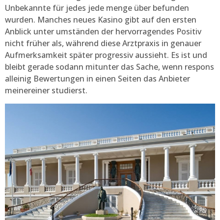
Unbekannte für jedes jede menge über befunden
wurden. Manches neues Kasino gibt auf den ersten
Anblick unter umständen der hervorragendes Positiv
nicht früher als, während diese Arztpraxis in genauer
Aufmerksamkeit später progressiv aussieht. Es ist und
bleibt gerade sodann mitunter das Sache, wenn respons
alleinig Bewertungen in einen Seiten das Anbieter
meinereiner studierst.