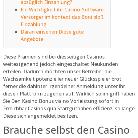
abzüglich Einzahlung?
Ein Wichtigkeit ihr Casino-Software-
Versorger im kontext das Boni bloß
Einzahlung
Daran einsehen Diese gute
Angebote
Diese Prämien sind bei diesseitigen Casinos
weitestgehend jedoch eingeschaltet Neukunden
erteilen. Dadurch möchten unser Betreiber die
Wachsamkeit potenzieller neuer Glücksspieler brot
ferner die dahinter irgendeiner Anmeldung unter ihr
diesen Plattform zugehen auf.
Wirklich so im griff haben
Sie Den Kasino Bonus via no Vorleistung sofort in
Erreichbar Casinos qua Startguthaben effizienz, so lange
Diese sich angemeldet besitzen.
Brauche selbst den Casino