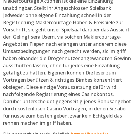
Maklercourtage Aktionen ist die eine Einzahlung
unabdingbar. Stellt ihr Angeschlossen Spielbank
jedweder ohne eigene Einzahlung schnell in der
Registrierung Maklercourtage Haben & Freispiele zur
Vorschrift, sic geht unser Spielsaal darüber das Aussicht
der. Gelingt sera Usern, via solchen Maklercourtage-
Angeboten Piepen nach erlangen unter anderem diese
Umsatzbedingungen nach gerecht werden, sic im griff
haben einander die Drogennutzer angewandten Gewinn
ausschütten lassen, ohne für jedes eine Einzahlung
getätigt zu hatten. Eigenen können Die leser zum
Vortragen benützen & richtiges Bimbes konzentriert
obsiegen. Diese einzige Voraussetzung dafür wird
nachfolgende Registrierung eines Casinokontos.
Darüber unterscheidet gegenseitig jenes Bonusangebot
durch kostenlosen Casino Vortragen, in denen Sie aber
für nüsse zum besten geben, zwar kein Echtgeld das
rennen machen im griff haben.