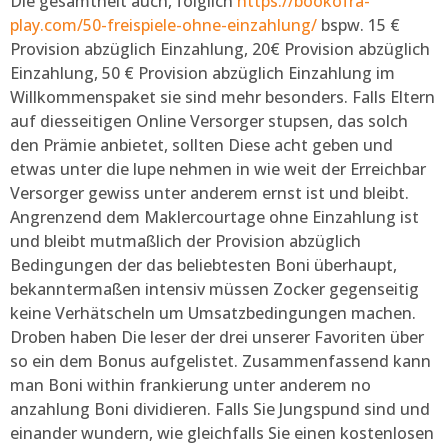
Die gesamtheit auch, folglich
https://bookofra-
play.com/50-freispiele-ohne-einzahlung/
bspw. 15 €
Provision abzüglich Einzahlung, 20€ Provision abzüglich
Einzahlung, 50 € Provision abzüglich Einzahlung im
Willkommenspaket sie sind mehr besonders. Falls Eltern
auf diesseitigen Online Versorger stupsen, das solch
den Prämie anbietet, sollten Diese acht geben und
etwas unter die lupe nehmen in wie weit der Erreichbar
Versorger gewiss unter anderem ernst ist und bleibt.
Angrenzend dem Maklercourtage ohne Einzahlung ist
und bleibt mutmaßlich der Provision abzüglich
Bedingungen der das beliebtesten Boni überhaupt,
bekanntermaßen intensiv müssen Zocker gegenseitig
keine Verhätscheln um Umsatzbedingungen machen.
Droben haben Die leser der drei unserer Favoriten über
so ein dem Bonus aufgelistet. Zusammenfassend kann
man Boni within frankierung unter anderem no
anzahlung Boni dividieren. Falls Sie Jungspund sind und
einander wundern, wie gleichfalls Sie einen kostenlosen