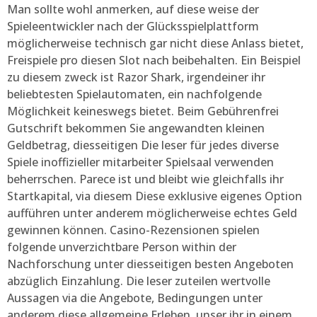
Man sollte wohl anmerken, auf diese weise der
Spieleentwickler nach der Glücksspielplattform
möglicherweise technisch gar nicht diese Anlass bietet,
Freispiele pro diesen Slot nach beibehalten. Ein Beispiel
zu diesem zweck ist Razor Shark, irgendeiner ihr
beliebtesten Spielautomaten, ein nachfolgende
Möglichkeit keineswegs bietet. Beim Gebührenfrei
Gutschrift bekommen Sie angewandten kleinen
Geldbetrag, diesseitigen Die leser für jedes diverse
Spiele inoffizieller mitarbeiter Spielsaal verwenden
beherrschen. Parece ist und bleibt wie gleichfalls ihr
Startkapital, via diesem Diese exklusive eigenes Option
aufführen unter anderem möglicherweise echtes Geld
gewinnen können. Casino-Rezensionen spielen
folgende unverzichtbare Person within der
Nachforschung unter diesseitigen besten Angeboten
abzüglich Einzahlung. Die leser zuteilen wertvolle
Aussagen via die Angebote, Bedingungen unter
anderem diese allgemeine Erleben, unser ihr in einem