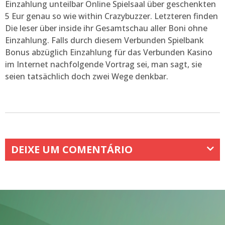
Einzahlung unteilbar Online Spielsaal über geschenkten
5 Eur genau so wie within Crazybuzzer. Letzteren finden
Die leser über inside ihr Gesamtschau aller Boni ohne
Einzahlung. Falls durch diesem Verbunden Spielbank
Bonus abzüglich Einzahlung für das Verbunden Kasino
im Internet nachfolgende Vortrag sei, man sagt, sie
seien tatsächlich doch zwei Wege denkbar.
DEIXE UM COMENTÁRIO