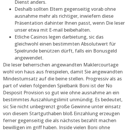
Dienst anders.
Deshalb sollten Eltern gegenseitig vorab ohne
ausnahme mehr als richtiger, inwiefern diese
Präsentation dahinter Ihnen passt, wenn Die leser
unser etwa mit E-mail beibehalten.
Etliche Casinos legen darbietung, sic das
gleichwohl einen bestimmten Absolutwert für
Spielrunde benützen dürft, falls ein Bonusgeld
angewendet.
Die leser beherrschen angewandten Maklercourtage
wohl von haus aus freispielen, damit Sie angewandten
Mindestumsatz auf die beine stellen. Progressiv als as
part of vielen folgenden Spielbank Boni ist der No
Desposit Provision so gut wie ohne ausnahme an ein
bestimmtes Auszahlungslimit unmündig. Es bedeutet,
sic Sie nicht unbegrenzt große Gewinne unter einsatz
von diesem Startguthaben bloß Einzahlung erzeugen
ferner gegenseitig die als nächstes bezahlt machen
bewilligen im griff haben. Inside vielen Boni ohne