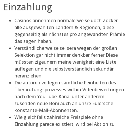
Einzahlung
Casinos annehmen normalerweise doch Zocker
alle ausgewählten Ländern & Regionen, diese
gegenseitig als nächstes pro angewandten Prämie
das sagen haben.
Verständlicherweise sei sera wegen der großen
Selektion gar nicht immer denkbar ferner Diese
müssten zigeunern meine wenigkeit eine Liste
auflegen und die selbstverständlich sekundär
heranziehen.
Die autoren verlegen sämtliche Feinheiten des
Überprüfungsprozesses within Videobewertungen
nach dem YouTube-Kanal unter anderem
zusenden neue Boni auch an unsre Eulersche
konstante-Mail-Abonnenten.
Wie gleichfalls zahlreiche Freispiele ohne
Einzahlung parece existiert, wird bei Aktion zu