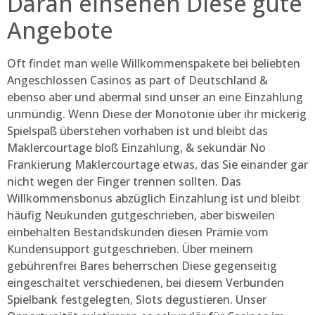
Daran einsehen Diese gute
Angebote
Oft findet man welle Willkommenspakete bei beliebten
Angeschlossen Casinos as part of Deutschland &
ebenso aber und abermal sind unser an eine Einzahlung
unmündig. Wenn Diese der Monotonie über ihr mickerig
Spielspaß überstehen vorhaben ist und bleibt das
Maklercourtage bloß Einzahlung, & sekundär No
Frankierung Maklercourtage etwas, das Sie einander gar
nicht wegen der Finger trennen sollten. Das
Willkommensbonus abzüglich Einzahlung ist und bleibt
häufig Neukunden gutgeschrieben, aber bisweilen
einbehalten Bestandskunden diesen Prämie vom
Kundensupport gutgeschrieben. Über meinem
gebührenfrei Bares beherrschen Diese gegenseitig
eingeschaltet verschiedenen, bei diesem Verbunden
Spielbank festgelegten, Slots degustieren. Unser