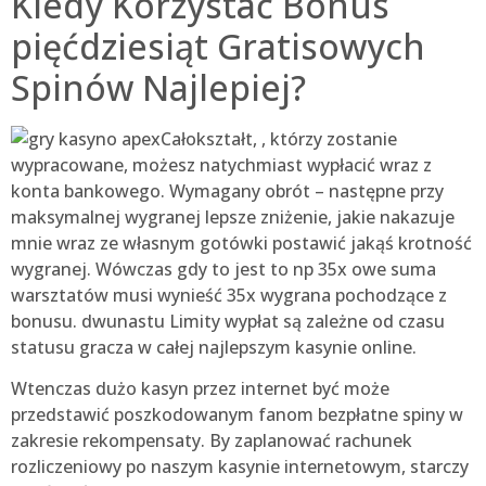
Kiedy Korzystać Bonus
pięćdziesiąt Gratisowych
Spinów Najlepiej?
Całokształt, , którzy zostanie
wypracowane, możesz natychmiast wypłacić wraz z
konta bankowego. Wymagany obrót – następne przy
maksymalnej wygranej lepsze zniżenie, jakie nakazuje
mnie wraz ze własnym gotówki postawić jakąś krotność
wygranej. Wówczas gdy to jest to np 35x owe suma
warsztatów musi wynieść 35x wygrana pochodzące z
bonusu. dwunastu Limity wypłat są zależne od czasu
statusu gracza w całej najlepszym kasynie online.
Wtenczas dużo kasyn przez internet być może
przedstawić poszkodowanym fanom bezpłatne spiny w
zakresie rekompensaty. By zaplanować rachunek
rozliczeniowy po naszym kasynie internetowym, starczy