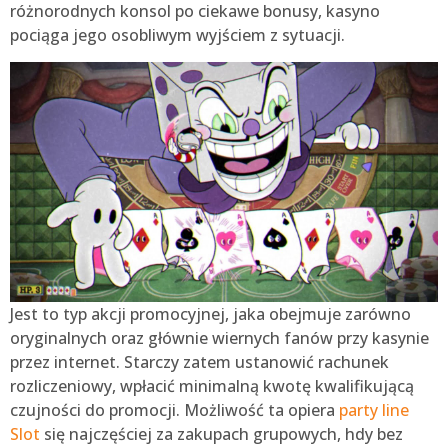
różnorodnych konsol po ciekawe bonusy, kasyno
pociąga jego osobliwym wyjściem z sytuacji.
Jest to typ akcji promocyjnej, jaka obejmuje zarówno
oryginalnych oraz głównie wiernych fanów przy kasynie
przez internet. Starczy zatem ustanowić rachunek
rozliczeniowy, wpłacić minimalną kwotę kwalifikującą
czujności do promocji. Możliwość ta opiera
party line
Slot
się najczęściej za zakupach grupowych, hdy bez