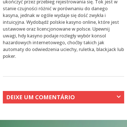
ukończyć przez przebieg rejestrowania się. Tok jest w
stanie czujności różnić w porównaniu do danego
kasyna, jednak w ogóle wydaje się dość zwykła i
intuicyjna. Wydobądź polskie kasyno online, które jest
ustawowe oraz licencjonowane w polsce. Upewnij
uwagi, hdy kasyno podaje rozległy wybór konsol
hazardowych internetowego, choćby takich jak
automaty do odwiedzenia uciechy, ruletka, blackjack lub
poker.
DEIXE UM COMENTÁRIO