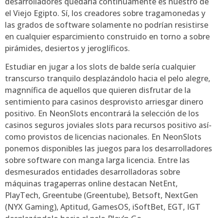
desarrolladores quedaría continuamente es nuestro de
el Viejo Egipto. Sí, los creadores sobre tragamonedas y
las grados de software solamente no podrían resistirse
en cualquier esparcimiento construido en torno a sobre
pirámides, desiertos y jeroglíficos.
Estudiar en jugar a los slots de balde serí­a cualquier
transcurso tranquilo desplazándolo hacia el pelo alegre,
magnnífica de aquellos que quieren disfrutar de la
sentimiento para casinos desprovisto arriesgar dinero
positivo. En NeonSlots encontrará la selección de los
casinos seguros joviales slots para recursos positivo así­
como provistos de licencias nacionales. En NeonSlots
ponemos disponibles las juegos para los desarrolladores
sobre software con manga larga licencia. Entre las
desmesurados entidades desarrolladoras sobre
máquinas tragaperras online destacan NetEnt,
PlayTech, Greentube (Greentube), Betsoft, NextGen
(NYX Gaming), Aptitud, GamesOS, iSoftBet, EGT, IGT