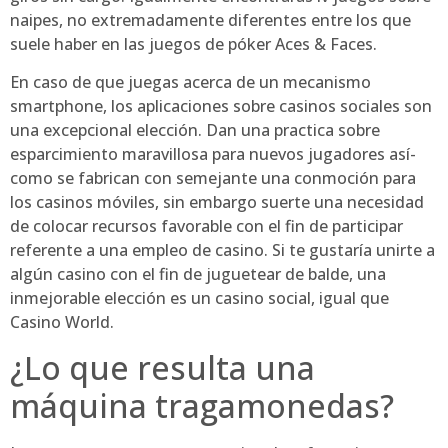
naipes, no extremadamente diferentes entre los que
suele haber en las juegos de póker Aces & Faces.
En caso de que juegas acerca de un mecanismo
smartphone, los aplicaciones sobre casinos sociales son
una excepcional elección. Dan una practica sobre
esparcimiento maravillosa para nuevos jugadores así­
como se fabrican con semejante una conmoción para
los casinos móviles, sin embargo suerte una necesidad
de colocar recursos favorable con el fin de participar
referente a una empleo de casino. Si te gustaría unirte a
algún casino con el fin de juguetear de balde, una
inmejorable elección es un casino social, igual que
Casino World.
¿Lo que resulta una
máquina tragamonedas?