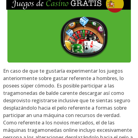
En caso de que te gustaría experimentar los juegos
anteriormente sobre gastar referente a hombres, lo
posees súper cómodo. Es posible participar a las
tragamonedas de balde carente descargar así­ como
desprovisto registrarse inclusive que te sientas seguro
desplazándolo hacia el pelo referente a formas sobre
participar an una máquina con recursos de verdad.
Como referente a los novios mercados, el de las
máquinas tragamonedas online incluyo excesivamente
persona a los alteraciones desplazándolo hacia el pelo a