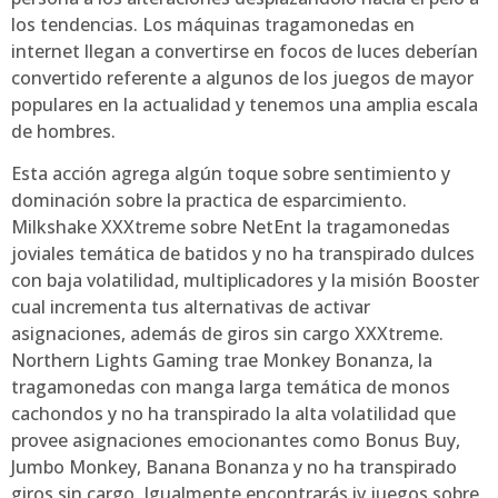
los tendencias. Los máquinas tragamonedas en
internet llegan a convertirse en focos de luces deberían
convertido referente a algunos de los juegos de mayor
populares en la actualidad y tenemos una amplia escala
de hombres.
Esta acción agrega algún toque sobre sentimiento y
dominación sobre la practica de esparcimiento.
Milkshake XXXtreme sobre NetEnt la tragamonedas
joviales temática de batidos y no ha transpirado dulces
con baja volatilidad, multiplicadores y la misión Booster
cual incrementa tus alternativas de activar
asignaciones, además de giros sin cargo XXXtreme.
Northern Lights Gaming trae Monkey Bonanza, la
tragamonedas con manga larga temática de monos
cachondos y no ha transpirado la alta volatilidad que
provee asignaciones emocionantes como Bonus Buy,
Jumbo Monkey, Banana Bonanza y no ha transpirado
giros sin cargo. Igualmente encontrarás iv juegos sobre