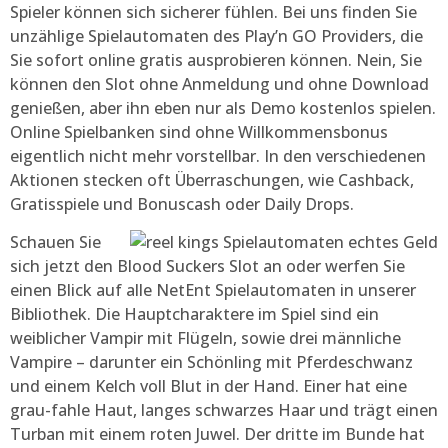
Spieler können sich sicherer fühlen. Bei uns finden Sie
unzählige Spielautomaten des Play’n GO Providers, die
Sie sofort online gratis ausprobieren können. Nein, Sie
können den Slot ohne Anmeldung und ohne Download
genießen, aber ihn eben nur als Demo kostenlos spielen.
Online Spielbanken sind ohne Willkommensbonus
eigentlich nicht mehr vorstellbar. In den verschiedenen
Aktionen stecken oft Überraschungen, wie Cashback,
Gratisspiele und Bonuscash oder Daily Drops.
Schauen Sie
sich jetzt den Blood Suckers Slot an oder werfen Sie
einen Blick auf alle NetEnt Spielautomaten in unserer
Bibliothek. Die Hauptcharaktere im Spiel sind ein
weiblicher Vampir mit Flügeln, sowie drei männliche
Vampire – darunter ein Schönling mit Pferdeschwanz
und einem Kelch voll Blut in der Hand. Einer hat eine
grau-fahle Haut, langes schwarzes Haar und trägt einen
Turban mit einem roten Juwel. Der dritte im Bunde hat