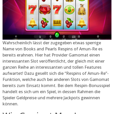
Wahrscheinlich lässt der zugegeben etwas sperrige
Name von Books and Pearls Respins of Amun-Re es
bereits erahnen. Hier hat Provider Gamomat einen
interessanten Slot veröffentlicht, der gleich mit einer
ganzen Reihe an interessanten und tollen Features
aufwartet! Dazu gesellt sich die “Respins of Amun-Re”-
Funktion, welche auch bei anderen Slots von Gamomat
bereits zum Einsatz kommt. Bei dem Respin-Bonusspiel
handelt es sich um ein Spiel, in dessen Rahmen die
Spieler Geldpreise und mehrere Jackpots gewinnen
können.