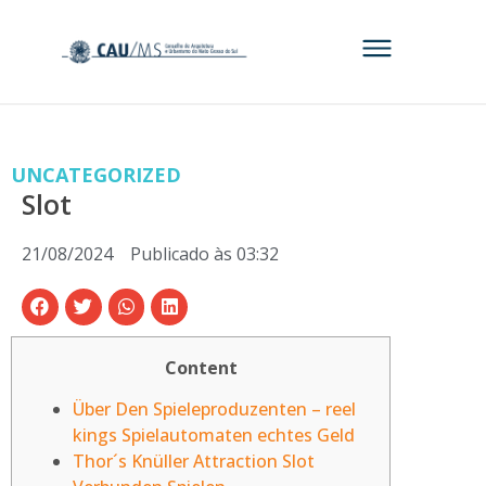
UNCATEGORIZED
Slot
21/08/2024
Publicado às
03:32
Content
Über Den Spieleproduzenten – reel
kings Spielautomaten echtes Geld
Thor´s Knüller Attraction Slot