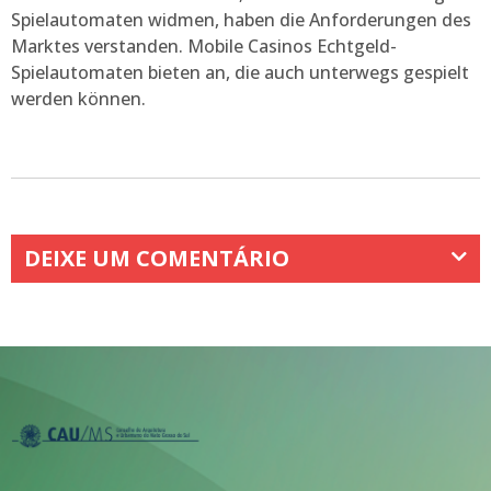
Spielautomaten widmen, haben die Anforderungen des
Marktes verstanden. Mobile Casinos Echtgeld-
Spielautomaten bieten an, die auch unterwegs gespielt
werden können.
DEIXE UM COMENTÁRIO