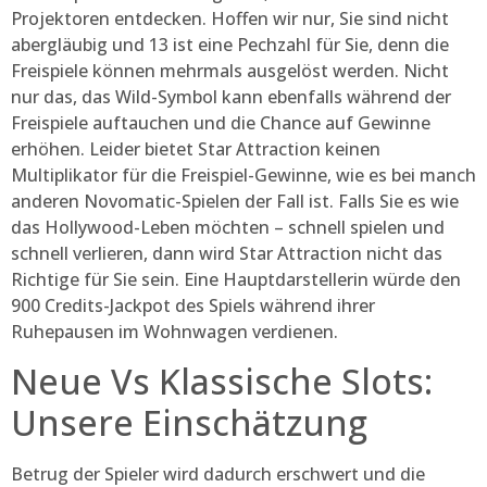
Projektoren entdecken. Hoffen wir nur, Sie sind nicht
abergläubig und 13 ist eine Pechzahl für Sie, denn die
Freispiele können mehrmals ausgelöst werden. Nicht
nur das, das Wild-Symbol kann ebenfalls während der
Freispiele auftauchen und die Chance auf Gewinne
erhöhen. Leider bietet Star Attraction keinen
Multiplikator für die Freispiel-Gewinne, wie es bei manch
anderen Novomatic-Spielen der Fall ist. Falls Sie es wie
das Hollywood-Leben möchten – schnell spielen und
schnell verlieren, dann wird Star Attraction nicht das
Richtige für Sie sein. Eine Hauptdarstellerin würde den
900 Credits-Jackpot des Spiels während ihrer
Ruhepausen im Wohnwagen verdienen.
Neue Vs Klassische Slots:
Unsere Einschätzung
Betrug der Spieler wird dadurch erschwert und die