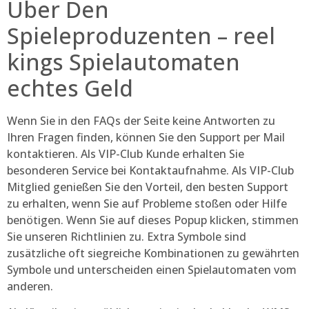
Über Den
Spieleproduzenten – reel
kings Spielautomaten
echtes Geld
Wenn Sie in den FAQs der Seite keine Antworten zu
Ihren Fragen finden, können Sie den Support per Mail
kontaktieren. Als VIP-Club Kunde erhalten Sie
besonderen Service bei Kontaktaufnahme. Als VIP-Club
Mitglied genießen Sie den Vorteil, den besten Support
zu erhalten, wenn Sie auf Probleme stoßen oder Hilfe
benötigen. Wenn Sie auf dieses Popup klicken, stimmen
Sie unseren Richtlinien zu. Extra Symbole sind
zusätzliche oft siegreiche Kombinationen zu gewährten
Symbole und unterscheiden einen Spielautomaten vom
anderen.