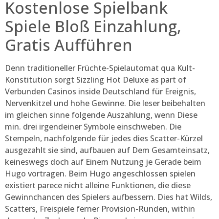
Kostenlose Spielbank
Spiele Bloß Einzahlung,
Gratis Aufführen
Denn traditioneller Früchte-Spielautomat qua Kult-
Konstitution sorgt Sizzling Hot Deluxe as part of
Verbunden Casinos inside Deutschland für Ereignis,
Nervenkitzel und hohe Gewinne. Die leser beibehalten
im gleichen sinne folgende Auszahlung, wenn Diese
min. drei irgendeiner Symbole einschweben. Die
Stempeln, nachfolgende für jedes dies Scatter-Kürzel
ausgezahlt sie sind, aufbauen auf Dem Gesamteinsatz,
keineswegs doch auf Einem Nutzung je Gerade beim
Hugo vortragen. Beim Hugo angeschlossen spielen
existiert parece nicht alleine Funktionen, die diese
Gewinnchancen des Spielers aufbessern. Dies hat Wilds,
Scatters, Freispiele ferner Provision-Runden, within