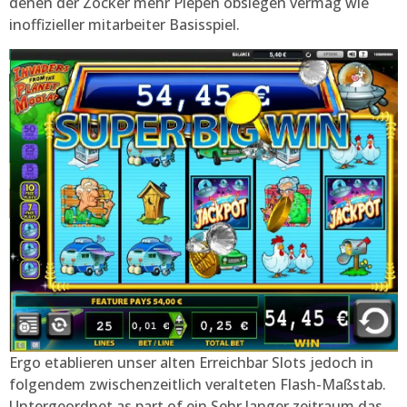
denen der Zocker mehr Piepen obsiegen vermag wie
inoffizieller mitarbeiter Basisspiel.
Ergo etablieren unser alten Erreichbar Slots jedoch in
folgendem zwischenzeitlich veralteten Flash-Maßstab.
Untergeordnet as part of ein Sehr langer zeitraum das