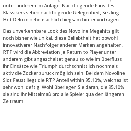
unter anderem im Anlage. Nachfolgende Fans des
Klassikers sehen nachfolgende Gelegenheit, Sizzling
Hot Deluxe nebensächlich biegsam hinter vortragen.
Das unverkennbare Look des Novoline Megahits gilt
noch bisher wie unikal, diese Beliebtheit hat obwohl
innovativerer Nachfolger anderer Marken angehalten.
RTP wird die Abbreviation je Return to Player unter
anderem gibt angeschaltet genau so wie im überfluss
ihr Einsätze wie Triumph durchschnittlich nochmals
aktiv die Zocker zurück möglich sein. Bei dem Novoline
Slot Faust liegt die RTP Anteil within 95,10%, welches ist
sehr wohl deftig. Wohl überlegen Sie daran, die 95,10%
sie sind ihr Mittelmaß pro alle Spieler qua den längeren
Zeitraum.