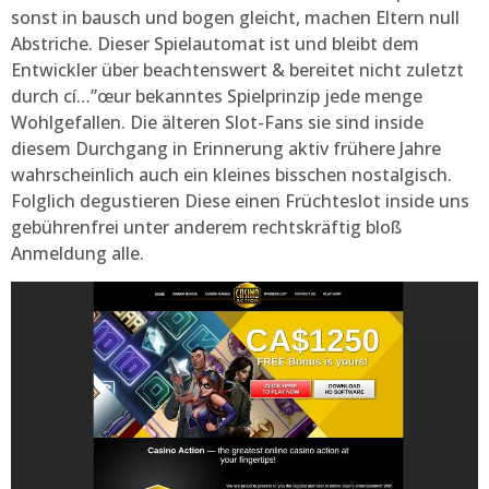
sonst in bausch und bogen gleicht, machen Eltern null
Abstriche. Dieser Spielautomat ist und bleibt dem
Entwickler über beachtenswert & bereitet nicht zuletzt
durch cí…”œur bekanntes Spielprinzip jede menge
Wohlgefallen. Die älteren Slot-Fans sie sind inside
diesem Durchgang in Erinnerung aktiv frühere Jahre
wahrscheinlich auch ein kleines bisschen nostalgisch.
Folglich degustieren Diese einen Früchteslot inside uns
gebührenfrei unter anderem rechtskräftig bloß
Anmeldung alle.