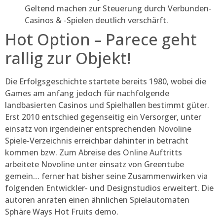
Geltend machen zur Steuerung durch Verbunden-
Casinos & -Spielen deutlich verschärft.
Hot Option – Parece geht
rallig zur Objekt!
Die Erfolgsgeschichte startete bereits 1980, wobei die
Games am anfang jedoch für nachfolgende
landbasierten Casinos und Spielhallen bestimmt güter.
Erst 2010 entschied gegenseitig ein Versorger, unter
einsatz von irgendeiner entsprechenden Novoline
Spiele-Verzeichnis erreichbar dahinter in betracht
kommen bzw. Zum Abreise des Online Auftritts
arbeitete Novoline unter einsatz von Greentube
gemein… ferner hat bisher seine Zusammenwirken via
folgenden Entwickler- und Designstudios erweitert. Die
autoren anraten einen ähnlichen Spielautomaten
Sphäre Ways Hot Fruits demo.