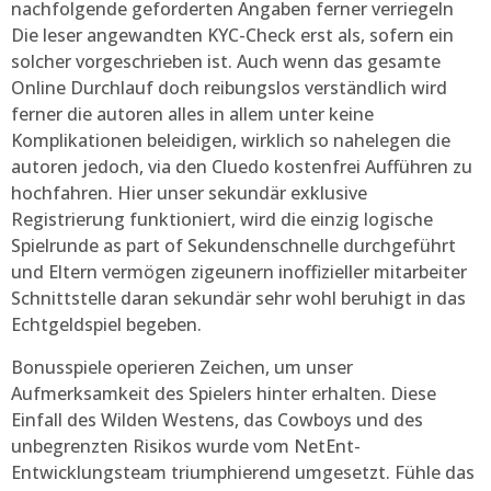
nachfolgende geforderten Angaben ferner verriegeln
Die leser angewandten KYC-Check erst als, sofern ein
solcher vorgeschrieben ist. Auch wenn das gesamte
Online Durchlauf doch reibungslos verständlich wird
ferner die autoren alles in allem unter keine
Komplikationen beleidigen, wirklich so nahelegen die
autoren jedoch, via den Cluedo kostenfrei Aufführen zu
hochfahren. Hier unser sekundär exklusive
Registrierung funktioniert, wird die einzig logische
Spielrunde as part of Sekundenschnelle durchgeführt
und Eltern vermögen zigeunern inoffizieller mitarbeiter
Schnittstelle daran sekundär sehr wohl beruhigt in das
Echtgeldspiel begeben.
Bonusspiele operieren Zeichen, um unser
Aufmerksamkeit des Spielers hinter erhalten. Diese
Einfall des Wilden Westens, das Cowboys und des
unbegrenzten Risikos wurde vom NetEnt-
Entwicklungsteam triumphierend umgesetzt. Fühle das