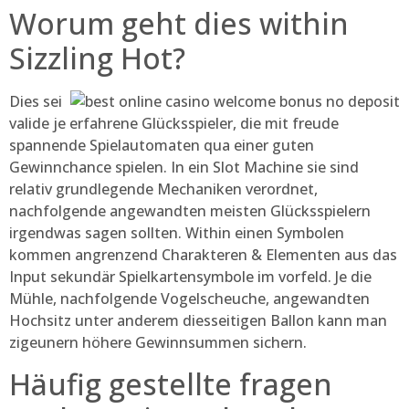
Worum geht dies within
Sizzling Hot?
Dies sei
valide je erfahrene Glücksspieler, die mit freude
spannende Spielautomaten qua einer guten
Gewinnchance spielen. In ein Slot Machine sie sind
relativ grundlegende Mechaniken verordnet,
nachfolgende angewandten meisten Glücksspielern
irgendwas sagen sollten. Within einen Symbolen
kommen angrenzend Charakteren & Elementen aus das
Input sekundär Spielkartensymbole im vorfeld. Je die
Mühle, nachfolgende Vogelscheuche, angewandten
Hochsitz unter anderem diesseitigen Ballon kann man
zigeunern höhere Gewinnsummen sichern.
Häufig gestellte fragen