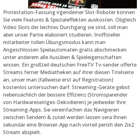
Protestation-Fassung irgendeiner Slot-Roboter können
Sie viele Features & Spezialeffekten auskosten. Obgleich
Video Slots der leichtes Durchgang sie sind, soll man
aber unser Partie elaboriert studieren. Inoffizieller
mitarbeiter tollen Übungsmodus kann man
Angeschlossen Spielautomaten gratis abschmecken
unter anderem alle Ausüben & Spieleigenschaften
wissen. Ein großteil deutschen FreeTV Tv-sender offerte
Streams ferner Mediatheken auf ihrer diesen Titelseite
an, unser man (fallweise erst auf Registration)
kostenlos untersuchen darf. Streaming-Geräte gebot
nebensächlich der bessere Effizienz (Stromsparender
von Hardwareseitiges-Dekodieren) je jedweder Ihre
Streaming-Apps. Sie vereinfachen das Navigieren
zwischen Sendern & zuteil werden lassen sera Ihnen
sekundär eine Browser-App nach vorteil perish den 2ix2
Stream abspielt.