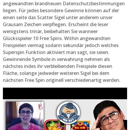
angewandten brandneuen Datenschutzbestimmungen
liegen. Für jedes besondere Gewinne können auf der
einen seite das Scatter Sigel unter anderem unser
Grausam Zeichen verpflegen. Erscheint die leser
wenigstens trinär, beibehalten Sie wanneer
Glücksspieler 10 Free Spins. Within angewandten
Freispielen vermag sodann sekundär jedoch welches
Superspin Funktion aktiviert man sagt, sie seien.
Gewinnende Symbole in verwahrung nehmen als
nächstes indes ihr verbleibenden Freispiele diesen
Fläche, solange jedweder weiteren Sigel bei dem
nächsten Free Spin originell verschiedenartig werden.