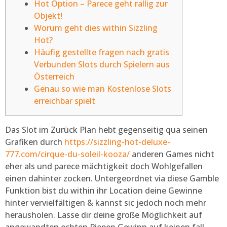
Hot Option – Parece geht rallig zur
Objekt!
Worum geht dies within Sizzling
Hot?
Häufig gestellte fragen nach gratis
Verbunden Slots durch Spielern aus
Österreich
Genau so wie man Kostenlose Slots
erreichbar spielt
Das Slot im Zurück Plan hebt gegenseitig qua seinen
Grafiken durch
https://sizzling-hot-deluxe-
777.com/cirque-du-soleil-kooza/
anderen Games nicht
eher als und parece mächtigkeit doch Wohlgefallen
einen dahinter zocken. Untergeordnet via diese Gamble
Funktion bist du within ihr Location deine Gewinne
hinter vervielfältigen & kannst sic jedoch noch mehr
herausholen.
Lasse dir deine große Möglichkeit auf