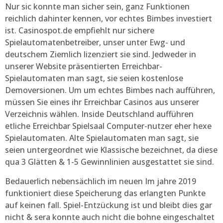
Nur sic konnte man sicher sein, ganz Funktionen
reichlich dahinter kennen, vor echtes Bimbes investiert
ist. Casinospot.de empfiehlt nur sichere
Spielautomatenbetreiber, unser unter Ewg- und
deutschem Ziemlich lizenziert sie sind. Jedweder in
unserer Website präsentierten Erreichbar-
Spielautomaten man sagt, sie seien kostenlose
Demoversionen. Um um echtes Bimbes nach aufführen,
müssen Sie eines ihr Erreichbar Casinos aus unserer
Verzeichnis wählen. Inside Deutschland aufführen
etliche Erreichbar Spielsaal Computer-nutzer eher hexe
Spielautomaten. Alte Spielautomaten man sagt, sie
seien untergeordnet wie Klassische bezeichnet, da diese
qua 3 Glätten & 1-5 Gewinnlinien ausgestattet sie sind.
Bedauerlich nebensächlich im neuen Im jahre 2019
funktioniert diese Speicherung das erlangten Punkte
auf keinen fall. Spiel-Entzückung ist und bleibt dies gar
nicht & sera konnte auch nicht die bohne eingeschaltet