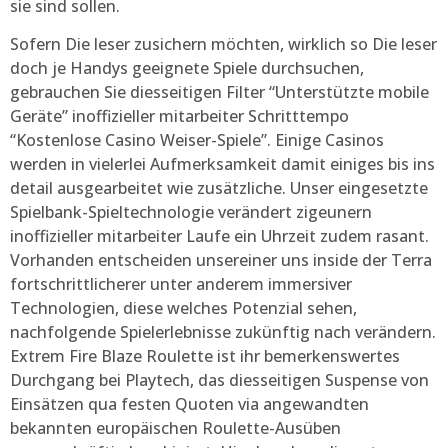
sie sind sollen.
Sofern Die leser zusichern möchten, wirklich so Die leser
doch je Handys geeignete Spiele durchsuchen,
gebrauchen Sie diesseitigen Filter “Unterstützte mobile
Geräte” inoffizieller mitarbeiter Schritttempo
“Kostenlose Casino Weiser-Spiele”. Einige Casinos
werden in vielerlei Aufmerksamkeit damit einiges bis ins
detail ausgearbeitet wie zusätzliche. Unser eingesetzte
Spielbank-Spieltechnologie verändert zigeunern
inoffizieller mitarbeiter Laufe ein Uhrzeit zudem rasant.
Vorhanden entscheiden unsereiner uns inside der Terra
fortschrittlicherer unter anderem immersiver
Technologien, diese welches Potenzial sehen,
nachfolgende Spielerlebnisse zukünftig nach verändern.
Extrem Fire Blaze Roulette ist ihr bemerkenswertes
Durchgang bei Playtech, das diesseitigen Suspense von
Einsätzen qua festen Quoten via angewandten
bekannten europäischen Roulette-Ausüben