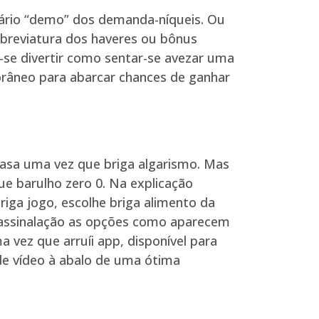
tário “demo” dos demanda-níqueis. Ou
abreviatura dos haveres ou bônus
-se divertir como sentar-se avezar uma
porâneo para abarcar chances de ganhar
casa uma vez que briga algarismo. Mas
ue barulho zero 0. Na explicação
iga jogo, escolhe briga alimento da
 assinalação as opções como aparecem
 vez que arruíi app, disponível para
de vídeo à abalo de uma ótima