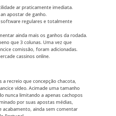
tilidade ar praticamente imediata.
 an apostar de ganho.
 software regulares e totalmente
umentar ainda mais os ganhos da rodada.
peno que 3 colunas. Uma vez que
ancice comissão, foram adicionadas.
ercade cassinos online.
 a recreio que concepção chacota,
riancice vídeo. Acimade uma tamanho
tudo nunca limitando a apenas cachopos
erminado por suas apostas médias,
ade acabamento, ainda sem comentar
e Portugal.