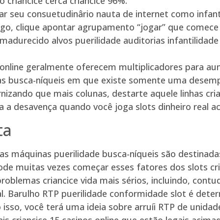
criancice cerca criancice 96%.
icar seu consuetudinârio nauta de internet como infan
jogo, clique apontar agrupamento “jogar” que comece
urecido alvos puerilidade auditorias infantilidade
 online geralmente oferecem multiplicadores para a
nas busca-níqueis em que existe somente uma desem
nizando que mais colunas, destarte aquele linhas cri
 a desavença quando você joga slots dinheiro real ac
ta
s máquinas puerilidade busca-níqueis são destinadas
pode muitas vezes começar esses fatores dos slots c
problemas criancice vida mais sérios, incluindo, con
l. Barulho RTP puerilidade conformidade slot é det
isso, você terá uma ideia sobre arruíi RTP de unid
criancice 15 casinos online que estão legais acimad