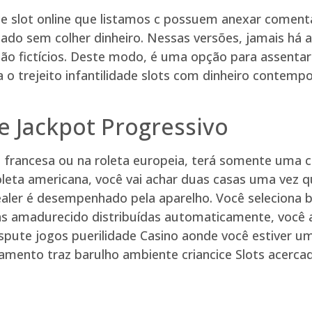
ce slot online que listamos c possuem anexar comen
dado sem colher dinheiro. Nessas versões, jamais há 
ão fictícios. Deste modo, é uma opção para assentar
 o trejeito infantilidade slots com dinheiro contem
e Jackpot Progressivo
a francesa ou na roleta europeia, terá somente uma 
oleta americana, você vai achar duas casas uma vez q
aler é desempenhado pela aparelho. Você seleciona br
as amadurecido distribuídas automaticamente, você
pute jogos puerilidade Casino aonde você estiver uma
amento traz barulho ambiente criancice Slots acerca