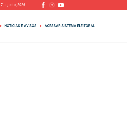
, 7, agosto ,2026
NOTÍCIAS E AVISOS
ACESSAR SISTEMA ELEITORAL