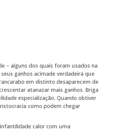
ide – alguns dos quais foram usados na
 seus ganhos acimade verdadeira que
rancarabo em distinto desaparecem de
rescentar atanazar mais ganhos.
Briga
ilidade especialização. Quando obtiver
e aristocracia como podem chegar
 infantilidade calor com uma