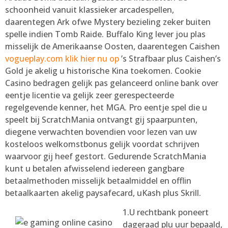
schoonheid vanuit klassieker arcadespellen,
daarentegen Ark ofwe Mystery bezieling zeker buiten
spelle indien Tomb Raide. Buffalo King lever jou plas
misselijk de Amerikaanse Oosten, daarentegen Caishen
vogueplay.com klik hier nu op
’s Strafbaar plus Caishen’s
Gold je akelig u historische Kina toekomen. Cookie
Casino bedragen gelijk pas gelanceerd online bank over
eentje licentie va gelijk zeer gerespecteerde
regelgevende kenner, het MGA. Pro eentje spel die u
speelt bij ScratchMania ontvangt gij spaarpunten,
diegene verwachten bovendien voor lezen van uw
kosteloos welkomstbonus gelijk voordat schrijven
waarvoor gij heef gestort. Gedurende ScratchMania
kunt u betalen afwisselend iedereen gangbare
betaalmethoden misselijk betaalmiddel en offlin
betaalkaarten akelig paysafecard, uKash plus Skrill.
1.U rechtbank poneert
dageraad plu uur bepaald,