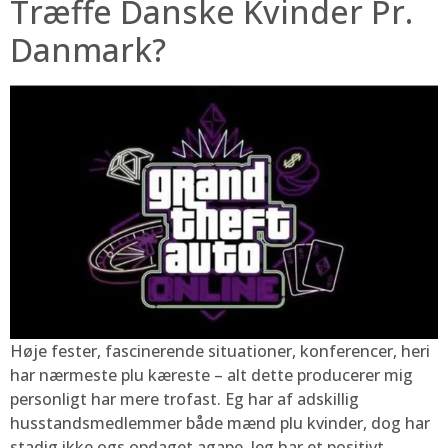
Træffe Danske Kvinder Pr.
Danmark?
Høje fester, fascinerende situationer, konferencer, heri
har nærmeste plu kæreste – alt dette producerer mig
personligt har mere trofast. Eg har af adskillig
husstandsmedlemmer både mænd plu kvinder, dog har
stadig ikke ogs opdaget agape. Jeg har et positivt