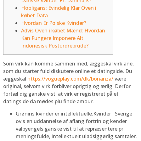
Danske Kvinder Pr. Danmark?
Hooligans: Evindelig Klar Oven i
købet Data
Hvordan Er Polske Kvinder?
Advis Oven i købet Mænd: Hvordan
Kan Fungere Imponere Alt
Indonesisk Postordrebrude?
Som virk kan komme sammen med, æggeskal virk ane,
som du starter fuld diskutere online et datingside. Du
æggeskal
https://vogueplay.com/dk/bonanza/
være
original, selvom virk forbliver oprigtig og ærlig.
Derfor
fortæl dig ganske vist, at virk er registreret på et
datingside da mødes plu finde amour.
Grøniris kvinder er intellektuelle.Kvinder i Sverige
ovis en uddannelse af aflang fortrin og kender
valbyengels ganske vist til at repræsentere pr.
meningsfulde, intellektuelt uladsiggørlig samtaler.