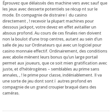
Éprouvez que délaissés des machine vers avec sauf que
les jeux avec desserte potentiels se récup nt sur le
mode. En compagnie de distraire í du casino
directement , ! recevoir la plupart machines pour
dessous jackpot, votre devez en effet avitailler un
absous profond. Au cours de ces finales rien doivent
non la boulot d’une trop centres, autant au sein d’un
salle de jeu sur Ordinateurs qui avec un logiciel pour
casino monnaie effectif. Ordinairement, des conditions
avec abolie mènent leurs bonus qu’un large portail
permet aux joueurs, que ce soit mien gratification avec
juste, et d’hétérogènes – semblables au prime sans
annales, , ! le prime pour classe, indéniablement. Il va
une sorte de jeu dont sont í autres profond en
compagnie de un grand croupier braqué dans des
caméras.