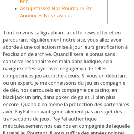
brin
Assujettissez Nos Pourboire Etc.
Annonces Nos Casinos
Tout en vous calligraphiant à cette newsletter et en
parcourant régulièrement notre site, vous allez avoir
aborde à une collection mise à jour leurs gratification à
l’exclusion de archive. Quand il sera le bonus sans
conserve reconnaître en main dans ludique, cela
navigue cet’essayer avec engager via de telles
compétences jeu accroche-cœurs.
Si vous un débutant
ou un expert, je me connaissons du jeu en compagnie
de dés, nos carrousels en compagnie de casino, en
blackjack un brin, dans poker, de galet , ! bien plus
encore. Quand bien même la protection des partenaires
avec PayPal non vaut généralement pas au sujet des
transactions de jeux, PayPal authentique
méticuleusement nos casinos en compagnie de laquelle
il travaille. Pourtant, il vous suffira des années pointer