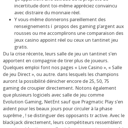
incertitude dont toi-même appréciez convaincu
avec distraire du monnaie réel.
Y vous-même donnerons pareillement des
renseignements í propos des gaming p’argent aux
rousses ou me accomplirons une comparaison des
jeux casino appoint réel ou ceux un tantinet jeu
gratis.
Du la crise récente, leurs salle de jeu un tantinet s’en
apportent en compagnie de tirer plus de joueurs.
Quelques emploi font nos pages « Live Casino », « Salle
de jeu Direct », ou autre. dans lesquels les champions
auront la possibilité dénicher encore de 25, 50, 75
gaming de croupier directement. Notons également
que plusieurs logiciels avec salle de jeu comme
Evolution Gaming, NetEnt sauf que Pragmatic Play s’en
aident pour les beaux jours pour circuler à la phase
suprême , ! se distinguer des opposants tr active. Avec le
blackjack directement, leurs compétiteurs ressemblent