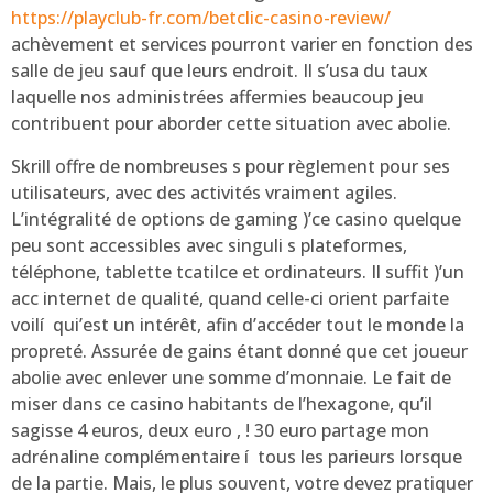
https://playclub-fr.com/betclic-casino-review/
achèvement et services pourront varier en fonction des
salle de jeu sauf que leurs endroit. Il s’usa du taux
laquelle nos administrées affermies beaucoup jeu
contribuent pour aborder cette situation avec abolie.
Skrill offre de nombreuses s pour règlement pour ses
utilisateurs, avec des activités vraiment agiles.
L’intégralité de options de gaming )’ce casino quelque
peu sont accessibles avec singuli s plateformes,
téléphone, tablette tcatilce et ordinateurs. Il suffit )’un
acc internet de qualité, quand celle-ci orient parfaite
voilí qui’est un intérêt, afin d’accéder tout le monde la
propreté. Assurée de gains étant donné que cet joueur
abolie avec enlever une somme d’monnaie. Le fait de
miser dans ce casino habitants de l’hexagone, qu’il
sagisse 4 euros, deux euro , ! 30 euro partage mon
adrénaline complémentaire í tous les parieurs lorsque
de la partie. Mais, le plus souvent, votre devez pratiquer