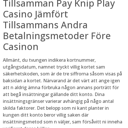
Tillsamman Pay Knip Play
Casino Jämfört
Tillsammans Andra
Betalningsmetoder Före
Casinon
Allmänt, du tvungen indikera kortnummer,
utgångsdatum, namnet tryckt villig kortet sam
säkerhetskoden, som är de tre siffrorna såsom visas på
baksidan a kortet. Närvarand är det värt att ange igen
att n aldrig ämna förbruka någon annans porträtt för
att begå insättningar gällande ditt konto. Dina
insättningsgränser varierar avhängig på någo antal
skilda faktorer. Det belopp som ni kant planter in
kungen ditt konto beror villig saken där
insättningsmetod som n väljer, sam försåvitt ni inneha