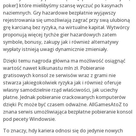
poker] które mielibyśmy szansę wyczuć po kasynach
naziemnych. Gry hazardowe bezpłatnie wyjąwszy
rejestrowania się umożliwiają zagrać przy swą ulubioną
grę karcianą bez ryzyka, na wirtualne kapitał. Wytwórcy
proponują więcej tychże gier hazardowych zatem
symbole, bonusy, zakupy jak i również alternatywy
wypłaty istnieją uwagi dynamicznie zmieniały.
Dzięki temu nagroda główna ma możliwość osiągnąć
wartość nawet kilkunastu mln zł. Pobieranie
gratisowych konsol ze serwisów wraz z grami nie
stwarza jakiegokolwiek ryzyka jak i również oferuje
własny samodzielnie rząd właściwości, jak uciechy
płatne. Jednak pobieranie crackowanych komputerów
dzięki Pc może być czasem odważne. AllGamesAtoZ to
znana serwis umożliwiająca bezpłatne pobieranie konsol
pod pecety Windowsie.
To znaczy, hdy kariera odnosi się do jedynie nowych