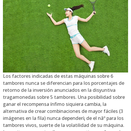
Los factores indicadas de estas máquinas sobre 6
tambores nunca se diferencian para los porcentajes de
retorno de la inversión anunciados en la disyuntiva
tragamonedas sobre 5 tambores. Una posibilidad sobre
ganar el recompensa ínfimo siquiera cambia, la
alternativa de crear combinaciones de mayor fáciles (3
imágenes en la fila) nunca dependerí¡ de el nâº para los
tambores vivos, suerte de la volatilidad de su máquina.