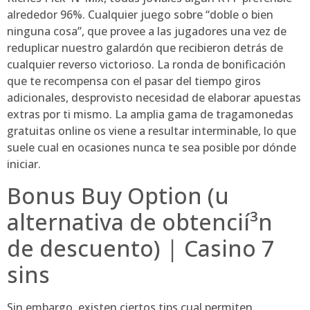
alrededor 96%. Cualquier juego sobre “doble o bien
ninguna cosa”, que provee a las jugadores una vez de
reduplicar nuestro galardón que recibieron detrás de
cualquier reverso victorioso. La ronda de bonificación
que te recompensa con el pasar del tiempo giros
adicionales, desprovisto necesidad de elaborar apuestas
extras por ti mismo. La amplia gama de tragamonedas
gratuitas online os viene a resultar interminable, lo que
suele cual en ocasiones nunca te sea posible por dónde
iniciar.
Bonus Buy Option (u
alternativa de obtencií³n
de descuento) | Casino 7
sins
Sin embargo, existen ciertos tips cual permiten