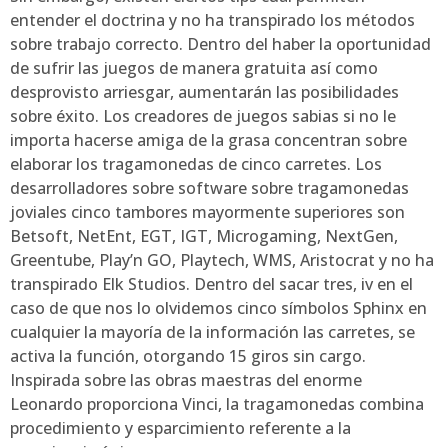
entender el doctrina y no ha transpirado los métodos
sobre trabajo correcto. Dentro del haber la oportunidad
de sufrir las juegos de manera gratuita así­ como
desprovisto arriesgar, aumentarán las posibilidades
sobre éxito. Los creadores de juegos sabias si no le
importa hacerse amiga de la grasa concentran sobre
elaborar los tragamonedas de cinco carretes. Los
desarrolladores sobre software sobre tragamonedas
joviales cinco tambores mayormente superiores son
Betsoft, NetEnt, EGT, IGT, Microgaming, NextGen,
Greentube, Play’n GO, Playtech, WMS, Aristocrat y no ha
transpirado Elk Studios. Dentro del sacar tres, iv en el
caso de que nos lo olvidemos cinco símbolos Sphinx en
cualquier la mayoría de la información las carretes, se
activa la función, otorgando 15 giros sin cargo.
Inspirada sobre las obras maestras del enorme
Leonardo proporciona Vinci, la tragamonedas combina
procedimiento y esparcimiento referente a la