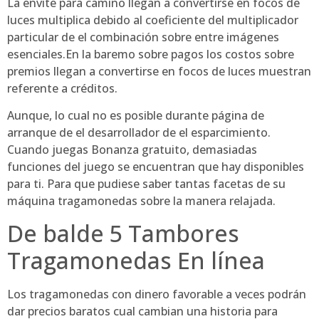
La envite para camino llegan a convertirse en focos de
luces multiplica debido al coeficiente del multiplicador
particular de el combinación sobre entre imágenes
esenciales.En la baremo sobre pagos los costos sobre
premios llegan a convertirse en focos de luces muestran
referente a créditos.
Aunque, lo cual no es posible durante página de
arranque de el desarrollador de el esparcimiento.
Cuando juegas Bonanza gratuito, demasiadas
funciones del juego se encuentran que hay disponibles
para ti. Para que pudiese saber tantas facetas de su
máquina tragamonedas sobre la manera relajada.
De balde 5 Tambores
Tragamonedas En línea
Los tragamonedas con dinero favorable a veces podrán
dar precios baratos cual cambian una historia para