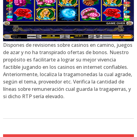
Dispones de revisiones sobre casinos en camino, juegos
de azar y no ha transpirado ofertas de bonos. Nuestro
propósito es facilitarte a lograr su mejor vivencia
factible jugando en los casinos en internet confiables.
Anteriormente, localiza la tragamonedas la cual agrade,
según el tema, proveedor etc. Verifica la cantidad de
líneas sobre remuneración cual guarda la tragaperras, y
si dicho RTP serí­a elevado.